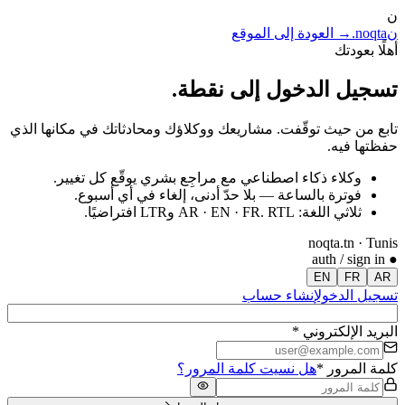
ن
ن
noqta
.
→ العودة إلى الموقع
أهلًا بعودتك
تسجيل الدخول إلى نقطة
.
تابع من حيث توقّفت. مشاريعك ووكلاؤك ومحادثاتك في مكانها الذي
حفظتها فيه.
وكلاء ذكاء اصطناعي مع مراجِع بشري يوقّع كل تغيير.
فوترة بالساعة — بلا حدّ أدنى، إلغاء في أي أسبوع.
ثلاثي اللغة: AR · EN · FR. RTL وLTR افتراضيًا.
noqta.tn · Tunis
● auth / sign in
EN
FR
AR
تسجيل الدخول
إنشاء حساب
البريد الإلكتروني
*
كلمة المرور
*
هل نسيت كلمة المرور؟