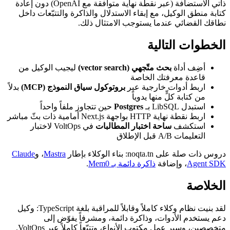
ذاتي الاستضافة (عبر نقطة نهاية متوافقة مع OpenAI) دون إعادة
كتابة منطق الوكيل، مع إبقاء الاستدلال والذاكرة والتتبّعات داخل
نطاقك القضائي عندما يستوجب الامتثال ذلك.
الخطوات التالية
أضِف أداة
بحث متّجهي (vector search)
ليجيب الوكيل من
قاعدة معرفتك الخاصة
اربط أدوات خارجية عبر
بروتوكول سياق النموذج (MCP)
بدلاً
من كتابة كلٍّ منها يدوياً
استبدل LibSQL بـ
Postgres
حين تتجاوز ملفاً واحداً
اربط نقطة نهاية HTTP بواجهة Next.js أمامية ذات بثّ مباشر
استكشف
ساحة اختبار المطالبات
في VoltOps لاختبار
التعليمات A/B قبل الإطلاق
دروس ذات صلة على noqta.tn: بناء الوكلاء بإطار
Mastra
، و
Claude
Agent SDK
، وإضافة
ذاكرة دائمة بـ Mem0
.
الخلاصة
لقد بنيت نظام وكلاء كاملاً وقابلاً للمراقبة بلغة TypeScript: وكيل
دعم يستخدم الأدوات، وذاكرة دائمة، ومشرفاً يفوّض إلى
متخصصين، وسير عمل مكتوب الأنواع، وتتبّعاً كاملاً عبر VoltOps.