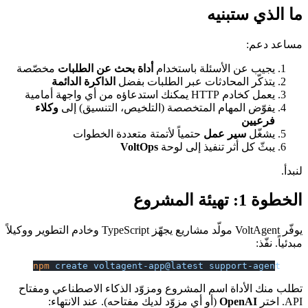
ما الذي ستبنيه
مساعد دعم:
يجيب عن الأسئلة باستخدام
أداة بحث عن الطلبات
مخصّصة
يتذكّر المحادثات عبر الطلبات بفضل
الذاكرة الدائمة
يعمل كخادم HTTP يمكنك استدعاؤه من أي واجهة أمامية
يفوّض المهام المتخصصة (التلخيص، التنسيق) إلى
وكلاء
فرعيين
يشغّل
سير عمل
حتمياً لأتمتة متعددة الخطوات
يبثّ كل أثر تنفيذ إلى لوحة
VoltOps
لنبدأ.
الخطوة 1: تهيئة المشروع
يوفّر VoltAgent مولّد مشاريع يجهّز TypeScript وخادم التطوير ووكيلاً
مبدئياً. نفّذ:
npm
 create
 voltagent-app@latest
 support-agent
تطلب منك الأداة اسم المشروع ومزوّد الذكاء الاصطناعي ومفتاح
API. اختر
OpenAI
(أو أي مزوّد لديك مفتاحه). عند الانتهاء: