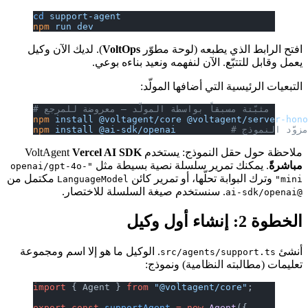
cd
 support-agent
npm
 run
 dev
افتح الرابط الذي يطبعه (لوحة مطوّر
VoltOps
). لديك الآن وكيل
يعمل وقابل للتتبّع. الآن لنفهمه ونعيد بناءه بوعي.
التبعيات الرئيسية التي أضافها المولّد:
# مثبّتة مسبقاً بواسطة المولّد — معروضة للمرجع
npm
 install
 @voltagent/core
 @voltagent/server-hon
       # مزوّد النموذج
 @ai-sdk/openai
 install
npm
ملاحظة حول حقل النموذج: يستخدم VoltAgent
Vercel AI SDK
مباشرةً
. يمكنك تمرير سلسلة نصية بسيطة مثل
"openai/gpt-4o-
وترك البوابة تحلّها، أو تمرير كائن
مكتمل من
LanguageModel
mini"
. سنستخدم صيغة السلسلة للاختصار.
@ai-sdk/openai
الخطوة 2: إنشاء أول وكيل
أنشئ
. الوكيل ما هو إلا اسم ومجموعة
src/agents/support.ts
تعليمات (مطالبته النظامية) ونموذج:
import
 { Agent } 
from
 "@voltagent/core"
;
export
 const
 supportAgent
 =
 new
 Agent
({