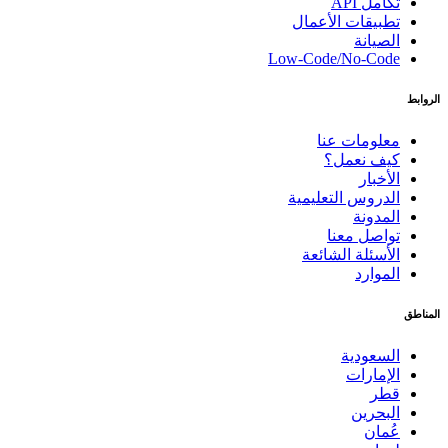
تكامل API
تطبيقات الأعمال
الصيانة
Low-Code/No-Code
الروابط
معلومات عنا
كيف نعمل؟
الأخبار
الدروس التعليمية
المدونة
تواصل معنا
الأسئلة الشائعة
الموارد
المناطق
السعودية
الإمارات
قطر
البحرين
عُمان