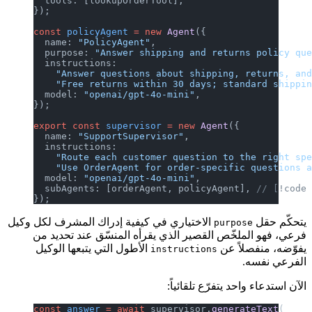
  tools: [lookupOrderTool],
});
const
 policyAgent
 =
 new
 Agent
({
  name: 
"PolicyAgent"
,
  purpose: 
"Answer shipping and returns policy qu
  instructions:
    "Answer questions about shipping, returns, an
    "Free returns within 30 days; standard shippi
  model: 
"openai/gpt-4o-mini"
,
});
export
 const
 supervisor
 =
 new
 Agent
({
  name: 
"SupportSupervisor"
,
  instructions:
    "Route each customer question to the right sp
    "Use OrderAgent for order-specific questions 
  model: 
"openai/gpt-4o-mini"
,
  subAgents: [orderAgent, policyAgent], 
// [!code
});
يتحكّم حقل
الاختياري في كيفية إدراك المشرف لكل وكيل
purpose
فرعي، فهو الملخّص القصير الذي يقرأه المنسّق عند تحديد من
يفوّضه، منفصلاً عن
الأطول التي يتبعها الوكيل
instructions
الفرعي نفسه.
الآن استدعاء واحد يتفرّع تلقائياً:
const
 answer
 =
 await
 supervisor.
generateText
(