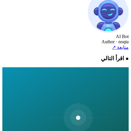
AI Bot
Author
· noqta
متابعة
↗
●
اقرأ التالي