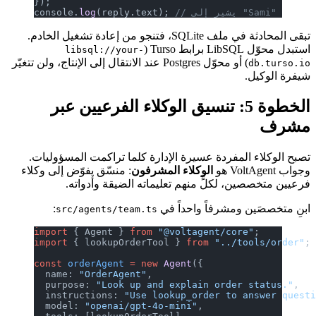
});
// يشير إلى "Sami"
(reply.text); 
log
console.
تبقى المحادثة في ملف SQLite، فتنجو من إعادة تشغيل الخادم.
استبدل محوّل LibSQL برابط Turso (‏
libsql://your-
‏) أو محوّل Postgres عند الانتقال إلى الإنتاج، ولن تتغيّر
db.turso.io
شيفرة الوكيل.
الخطوة 5: تنسيق الوكلاء الفرعيين عبر
مشرف
تصبح الوكلاء المفردة عسيرة الإدارة كلما تراكمت المسؤوليات.
وجواب VoltAgent هو
الوكلاء المشرفون
: منسّق يفوّض إلى وكلاء
فرعيين متخصصين، لكلٍّ منهم تعليماته الضيقة وأدواته.
ابنِ متخصصَين ومشرفاً واحداً في
:
src/agents/team.ts
import
 { Agent } 
from
 "@voltagent/core"
;
import
 { lookupOrderTool } 
from
 "../tools/order"
;
const
 orderAgent
 =
 new
 Agent
({
  name: 
"OrderAgent"
,
  purpose: 
"Look up and explain order status."
,
  instructions: 
"Use lookup_order to answer quest
  model: 
"openai/gpt-4o-mini"
,