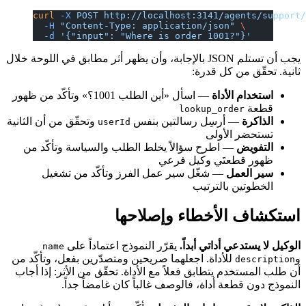
curl
 -X
 POST
 http://localhost:3141/agents/support
  -H
 "Content-Type: application/json"
 \
  -d
 '{"input": "Where is order 1001?"}'
يجب أن تستلم JSON بالإجابة، وأن يظهر أثر مطابق في اللوحة خلال
ثانية. تحقّق من كل قدرة:
استخدام الأداة
— اسأل «أين الطلب 1001؟» وتأكّد من ظهور
قطعة
lookup_order
الذاكرة
— أرسِل رسالتين بنفس
وتحقّق من أن الثانية
userId
تستحضر الأولى
التفويض
— اطرح سؤالاً يخلط الطلب والسياسة وتأكّد من
ظهور قطعتَي وكيل فرعي
سير العمل
— شغّل سير عمل الفرز وتأكّد من تشغيل
الخطوتين بالترتيب
استكشاف الأخطاء وإصلاحها
الوكيل لا يستدعي أداتي أبداً.
يقرّر النموذج اعتماداً على
name
و
للأداة. اجعلهما صريحين ومتصدّرين بفعل، وتأكّد من
description
أن طلب المستخدم يتطابق فعلاً مع الأداة. تحقّق من الأثر: إذا أجاب
النموذج دون قطعة أداة، فالوصف غالباً كان غامضاً جداً.