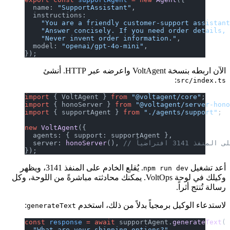
  name: 
"SupportAssistant"
,
  instructions:
    "You are a friendly customer-support assistan
    "Answer concisely. If you need order details,
    "Never invent order information."
,
  model: 
"openai/gpt-4o-mini"
,
});
الآن اربطه بنسخة VoltAgent واعرضه عبر HTTP. أنشئ
:
src/index.ts
import
 { VoltAgent } 
from
 "@voltagent/core"
;
import
 { honoServer } 
from
 "@voltagent/server-hon
import
 { supportAgent } 
from
 "./agents/support"
;
new
 VoltAgent
({
  agents: { support: supportAgent },
نفذ 3141 افتراضياً
(), 
honoServer
  server: 
});
أعد تشغيل
. يُقلع الخادم على المنفذ 3141، ويظهر
npm run dev
وكيلك في لوحة VoltOps. يمكنك محادثته مباشرةً من اللوحة، وكل
رسالة تُنتج أثراً.
لاستدعاء الوكيل برمجياً بدلاً من ذلك، استخدم
:
generateText
const
 response
 =
 await
 supportAgent.
generateText
(
  "What are your shipping options?"