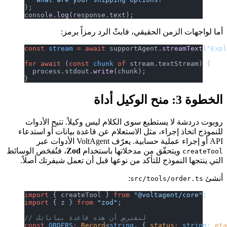
);
console.
log
(response.text);
أما لواجهات الزمن الحقيقي، فابثّ الرد رمزاً برمز:
const
 stream
 =
 await
 supportAgent.
streamText
(
"Exp
for
 await
 (
const
 chunk
 of
 stream.textStream) {
  process.stdout.
write
(chunk);
}
الخطوة 3: منح الوكيل أداة
روبوت دردشة لا يستطيع سوى الكلام ليس وكيلاً. تتيح الأدوات
للنموذج اتخاذ إجراء، مثل الاستعلام عن قاعدة بيانات أو استدعاء
API أو إجراء عملية حسابية. يعرّف VoltAgent الأدوات عبر
ويتحقّق من مدخلاتها باستخدام
Zod
، فتُفحَص الوسائط
createTool
التي ينتجها النموذج للتأكد من نوعها قبل أن تعمل شيفرتك أصلاً.
أنشئ
:
src/tools/order.ts
import
 { createTool } 
from
 "@voltagent/core"
;
import
 { z } 
from
 "zod"
;
// لنفترض أن هذه قاعدة بياناتك
const
 ORDERS
:
 Record
<
string
, { 
status
:
 string
; 
et