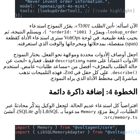
    "Never invent order information."
,
  model: 
"openai/gpt-4o-mini"
,
  tools: [lookupOrderTool], 
// [!code highlight]
});
الآن اسأله:
«أين الطلب 1001؟»
. يقرّر النموذج استدعاء
، ويمرّر
، ويستلم النتيجة، ثم
{ orderId: "1001" }
lookup_order
يجيب بلغة طبيعية. في لوحة VoltOps سترى استدعاء الأداة كقطعة
(span) منفصلة، بمدخلاتها ومخرجاتها والوقت الذي استغرقته.
اجعل أوصاف الأدوات محددة وموجّهة نحو الفعل. يختار النموذج
الأدوات اعتماداً على
و
فقط، فعبارة «ابحث عن
description
name
حالة الطلب بالمعرّف» أفضل من «مساعد طلبات» غامض. استخدم
‎ على كل حقل في Zod، فهذه التلميحات تذهب
.describe()
مباشرةً إلى مخطّط الأداة الذي يراه النموذج.
الخطوة 4: إضافة ذاكرة دائمة
افتراضياً كل استدعاء عديم الحالة. لتجعل الوكيل يتذكّر محادثةً عبر
الطلبات، اربط مزوّد
مدعوماً بـ LibSQL (أي SQLite). أنشئ
Memory
:
src/memory.ts
import
 { Memory } 
from
 "@voltagent/core"
;
import
 { LibSQLMemoryAdapter } 
from
 "@voltagent/l