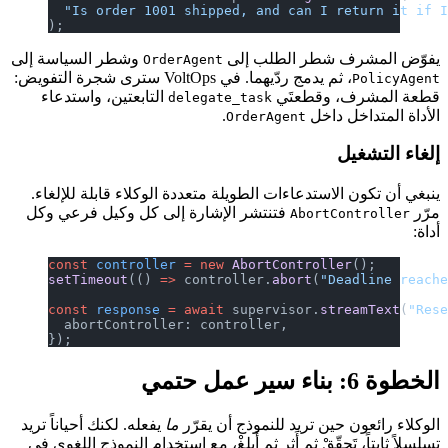
  "Is order 1001 shipped, and can I return it if 
);
يفوّض المشرف شطر الطلب إلى
وشطر السياسة إلى
OrderAgent
، ثم يدمج ردّيهما. في VoltOps سترى شجرة التفويض:
PolicyAgent
قطعة المشرف، وقطعتَي
التابعتين، واستدعاء
delegate_task
الأداة المتداخل داخل
.
OrderAgent
إلغاء التشغيل
ينبغي أن تكون الاستدعاءات الطويلة متعددة الوكلاء قابلة للإلغاء.
مرّر
فتنتشر الإشارة إلى كل وكيل فرعي وكل
AbortController
أداة:
const
 controller
 =
 new
 AbortController
();
setTimeout
(() 
=>
 controller.
abort
(
"Deadline reach
const
 response
 =
 await
 supervisor.
streamText
(
"Res
  abortController: controller,
});
الخطوة 6: بناء سير عمل حتمي
الوكلاء رائعون حين تريد للنموذج أن يقرّر
ما
يفعله. لكنك أحياناً تريد
تسلسلاً ثابتاً، تَحقّقْ ثم أَثرِ ثم أَبلِغْ، مع استخدام النموذج اللغوي في