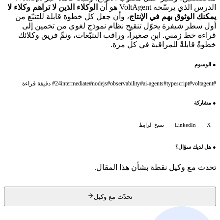
الدرس الذي يرسّخه VoltAgent هو أن
الوكلاء الذين لا تراهم وكلاء لا
يمكنك الوثوق بهم في الإنتاج
، وأن جعل كل خطوة قابلة للتتبّع من
أول سطر شيفرة يحوّل تنقيح نظام نموذج لغوي من تخمين إلى
قراءة خط زمني. ابنِ صغيراً، وراقب التتبّعات، ونمِّ فريق وكلائك
خطوةً قابلةً للمراقبة في كل مرة.
●
الوسوم
#
voltagent
#
typescript
#
ai-agents
#
observability
#
nodejs
#
intermediate
24 دقيقة قراءة
#
●
مشاركة
X
LinkedIn
نسخ الرابط
●
هل لديك سؤال؟
تحدث مع وكيل نقطة بشأن هذا المقال.
تحدّث مع وكيل