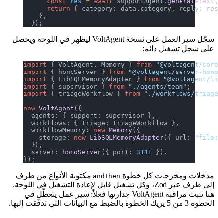
      const
 res
 =
 await
 supportAgent.
generateText
      return
 { category: data.category, reply: re
    },
  });
سجّل سير العمل على نسخة VoltAgent ليظهر في اللوحة ويحصل
على سجل تشغيل دائم:
import
 { VoltAgent, Memory } 
from
 "@voltagent/cor
import
 { honoServer } 
from
 "@voltagent/server-hon
import
 { LibSQLMemoryAdapter } 
from
 "@voltagent/l
import
 { supervisor } 
from
 "./agents/team"
;
import
 { triageWorkflow } 
from
 "./workflows/triag
new
 VoltAgent
({
  agents: { support: supervisor },
  workflows: { triage: triageWorkflow },
  workflowMemory: 
new
 Memory
({
    storage: 
new
 LibSQLMemoryAdapter
({ url: 
"file
  }),
  server: 
honoServer
({ port: 
3141
 }),
});
مدخلات ومخرجات كل خطوة
مكتوبة الأنواع من طرف
andThen
إلى طرف عبر Zod، وكل تشغيل قابل لإعادة التشغيل في اللوحة.
هنا تثبت مراقبة VoltAgent جدارتها فعلاً: سير عمل يتعطّل في
الخطوة 3 من 5 يريك الخطوة بالضبط مع البيانات التي تدفّقت إليها.