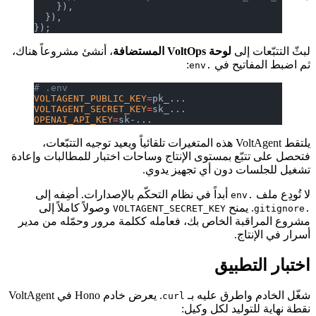
    }),
  }),
});
لبثّ التتبّعات إلى
لوحة VoltOps المستضافة
، أنشئ مشروعاً هناك،
ثم اضبط المفاتيح في
:
.env
# .env
VOLTAGENT_PUBLIC_KEY
=
pk_...
VOLTAGENT_SECRET_KEY
=
sk_...
OPENAI_API_KEY
=
sk-...
يلتقط VoltAgent هذه المتغيرات تلقائياً ويعيد توجيه التتبّعات،
فتحصل على تتبّع بمستوى الإنتاج وساحات اختبار للمطالبات وإعادة
تشغيل للجلسات دون أي تجهيز يدوي.
لا تُودِع ملف
أبداً في نظام التحكّم بالإصدارات. أضِفه إلى
.env
. يمنح
وصولاً كاملاً إلى
VOLTAGENT_SECRET_KEY
.gitignore
مشروع المراقبة الخاص بك، فعامله ككلمة مرور وحمّله من مدير
أسرار في الإنتاج.
اختبار التطبيق
شغّل الخادم واطرق عليه بـ
. يعرض خادم Hono في VoltAgent
curl
نقطة نهاية للتوليد لكل وكيل: