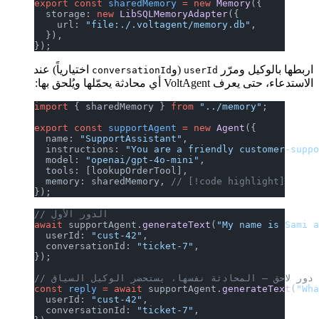
export
 const
 sharedMemory
 =
 new
 Memory
({
  storage: 
new
 LibSQLMemoryAdapter
({
    url: 
"file:./.voltagent/memory.db"
,
  }),
});
اربطها بالوكيل ومرّر
(و
اختيارياً) عند
conversationId
userId
الاستدعاء، حتى يعرف VoltAgent أي محادثة يحمّلها ويُلحق بها:
import
 { sharedMemory } 
from
 "../memory"
;
export
 const
 supportAgent
 =
 new
 Agent
({
  name: 
"SupportAssistant"
,
  instructions: 
"You are a friendly customer-supp
  model: 
"openai/gpt-4o-mini"
,
  tools: [lookupOrderTool],
  memory: sharedMemory, 
// [!code highlight]
});
// الدور الأول
await
 supportAgent.
generateText
(
"My name is Sami 
  userId: 
"cust-42"
,
  conversationId: 
"ticket-7"
,
});
// دور لاحق — المحادثة نفسها، يستحضر الوكيل السياق
const
 reply
 =
 await
 supportAgent.
generateText
(
"Wh
  userId: 
"cust-42"
,
  conversationId: 
"ticket-7"
,