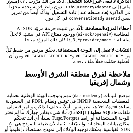
الذاكرة لا تبقى عبر إعادة التشغيل.
تأكّد من أنك مرّرت
(مسار
url
ملف) إلى
. بدون رابط قد يستخدم مخزناً
LibSQLMemoryAdapter
في الذاكرة يُعاد ضبطه عند إعادة التشغيل. وتأكّد أيضاً من تمرير
نفس
و
في كل دور.
conversationId
userId
أخطاء المزوّد/المصادقة.
تأكّد من تثبيت حزمة مزوّد AI SDK
المطابقة (
) ووجود مفتاح API في بيئتك. لا تُحلّ
@ai-sdk/openai
سلسلة
إلا إذا كان ذلك المزوّد متاحاً.
"provider/model"
التتبّعات لا تصل إلى اللوحة المستضافة.
تحقّق مرتين من ضبط كلٍّ
من
و
ومن أن
VOLTAGENT_SECRET_KEY
VOLTAGENT_PUBLIC_KEY
العملية حمّلت فعلاً ملف
.
.env
ملاحظة لفرق منطقة الشرق الأوسط
وشمال إفريقيا
موضع البيانات (data residency) مهم بموجب الهيئة الوطنية لحماية
المعطيات الشخصية INPDP في تونس ونظام PDPL في السعودية.
يساعد VoltAgent هنا بطريقتين. أولاً، تتخلف الذاكرة والمراقبة إلى
ملفات
SQLite محلية (LibSQL)
، فلا شيء يغادر جهازك ما لم تختر
اللوحة المستضافة أو رابط Turso/Postgres بعيداً، أي أنك تتحكّم
بمكان بيانات المحادثات والتتبّعات. ثانياً، لأن طبقة النموذج هي AI
SDK القياسية، يمكنك توجيه الوكلاء إلى نموذج مستضاف إقليمياً أو