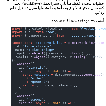
خطوات محددة فقط. هنا تأتي
سير العمل (workflows)
. تعمل
كسلاسل مكتوبة الأنواع وخطوة بخطوة، ولها سجل تشغيل خاص
ودائم.
أنشئ
:
src/workflows/triage.ts
import
 { createWorkflowChain } 
from
 "@voltagent/c
import
 { z } 
from
 "zod"
;
import
 { supportAgent } 
from
 "../agents/support"
;
export
 const
 triageWorkflow
 =
 createWorkflowChain
  id: 
"ticket-triage"
,
  name: 
"Ticket Triage"
,
  input: z.
object
({ message: z.
string
() }),
  result: z.
object
({ category: z.
string
(), reply:
})
  .
andThen
({
    id: 
"classify"
,
    execute
: 
async
 ({ 
data
 }) 
=>
 {
      const
 category
 =
 data.message.
toLowerCase
()
        ?
 "order"
        :
 "general"
;
      return
 { 
...
data, category };
    },
  })
  .
andThen
({
    id: 
"respond"
,
    execute
: 
async
 ({ 
data
 }) 
=>
 {