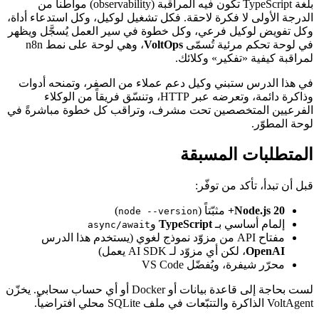
بلغة TypeScript تكون فيه المراقبة (observability) مواطناً من
الدرجة الأولى لا فكرة لاحقة. فكل تشغيل لوكيل، وكل استدعاء أداة،
وكل تفويض لوكيل فرعي، وكل خطوة في سير العمل يُسجَّل ويظهر
في لوحة تحكم مرئية تُسمّى
VoltOps
، وهي لوحة على نمط n8n
لمراقبة كيفية «تفكير» وكلائك.
في هذا الدرس ستبني وكيل دعم عملاء من الصفر، وتمنحه أدوات
وذاكرة دائمة، وتعرضه عبر HTTP، وتنسّق فريقاً من الوكلاء
الفرعيين المتخصصين تحت مشرف، وتراقب كل خطوة مباشرةً في
لوحة المطوّر.
المتطلبات المسبقة
قبل أن تبدأ، تأكد من توفّر:
Node.js 20+
مثبّتاً (
)
node --version
إلمام أساسي بـ
TypeScript
و
async/await
مفتاح API من مزوّد نموذج لغوي (يستخدم هذا الدرس
OpenAI
، لكن أي مزوّد لـ AI SDK يعمل)
محرّر شيفرة، ويُفضّل VS Code
لست بحاجة إلى قاعدة بيانات أو Docker أو أي حساب سحابي. يخزّن
VoltAgent الذاكرة والتتبّعات في ملف SQLite محلي افتراضياً.