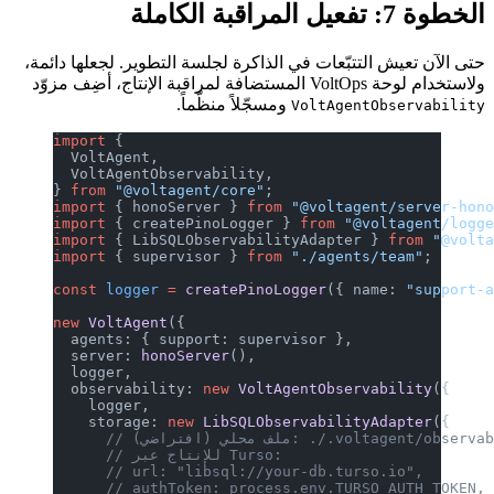
الخطوة 7: تفعيل المراقبة الكاملة
حتى الآن تعيش التتبّعات في الذاكرة لجلسة التطوير. لجعلها دائمة،
ولاستخدام لوحة VoltOps المستضافة لمراقبة الإنتاج، أضِف مزوّد
ومسجّلاً منظّماً.
VoltAgentObservability
import
 {
  VoltAgent,
  VoltAgentObservability,
} 
from
 "@voltagent/core"
;
import
 { honoServer } 
from
 "@voltagent/server-hon
import
 { createPinoLogger } 
from
 "@voltagent/logg
import
 { LibSQLObservabilityAdapter } 
from
 "@volt
import
 { supervisor } 
from
 "./agents/team"
;
const
 logger
 =
 createPinoLogger
({ name: 
"support-
new
 VoltAgent
({
  agents: { support: supervisor },
  server: 
honoServer
(),
  logger,
  observability: 
new
 VoltAgentObservability
({
    logger,
    storage: 
new
 LibSQLObservabilityAdapter
({
 (افتراضي): ./.voltagent/observability.db
      // للإنتاج عبر Turso:
      // url: "libsql://your-db.turso.io",
      // authToken: process.env.TURSO_AUTH_TOKEN,