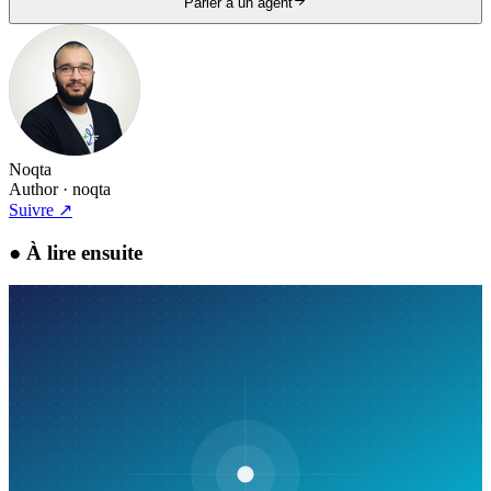
Parler à un agent
Noqta
Author
· noqta
Suivre
↗
●
À lire ensuite