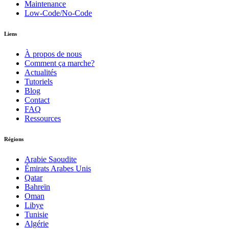
Maintenance
Low-Code/No-Code
Liens
À propos de nous
Comment ça marche?
Actualités
Tutoriels
Blog
Contact
FAQ
Ressources
Régions
Arabie Saoudite
Émirats Arabes Unis
Qatar
Bahreïn
Oman
Libye
Tunisie
Algérie