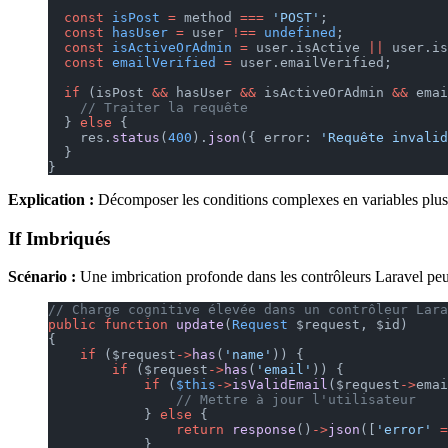
  const
 isPost
 =
 method 
===
 'POST'
;
  const
 hasUser
 =
 user 
!==
 undefined
;
  const
 isActiveOrAdmin
 =
 user.isActive 
||
 user.is
  const
 emailVerified
 =
 user.emailVerified;
  if
 (isPost 
&&
 hasUser 
&&
 isActiveOrAdmin 
&&
 emai
    // Traiter la requête
  } 
else
 {
    res.
status
(
400
).
json
({ error: 
'Requête invalid
  }
}
Explication :
Décomposer les conditions complexes en variables plus pe
If Imbriqués
Scénario :
Une imbrication profonde dans les contrôleurs Laravel peut
// Charge cognitive élevée dans un contrôleur Lara
public
 function
 update
(
Request
 $request, $id)
{
    if
 ($request
->
has
(
'name'
)) {
        if
 ($request
->
has
(
'email'
)) {
            if
 (
$this
->
isValidEmail
($request
->
emai
                // Mettre à jour l'utilisateur
            } 
else
 {
                return
 response
()
->
json
([
'error'
 =
            }