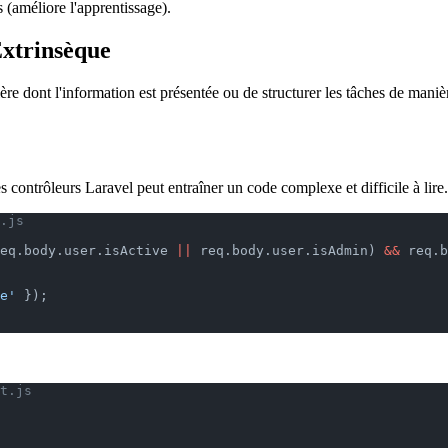
 (améliore l'apprentissage).
Extrinsèque
re dont l'information est présentée ou de structurer les tâches de maniè
s contrôleurs Laravel peut entraîner un code complexe et difficile à lire.
.js
eq.body.user.isActive 
||
 req.body.user.isAdmin) 
&&
 req.b
e'
 });
t.js