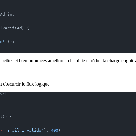
Admin;
lVerified) {
e'
 });
tites et bien nommées améliore la lisibilité et réduit la charge cogniti
 obscurcir le flux logique.
vel
l)) {
>
 'Email invalide'
], 
400
);