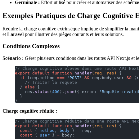
Germinale :
Effort utilisé pour créer et automatiser des schémas
Exemples Pratiques de Charge Cognitive 
Réduire la charge cognitive extrinsèque implique de simplifier la maniè
et
Laravel
pour illustrer des pièges courants et leurs solutions.
Conditions Complexes
Scénario :
Gérer plusieurs conditions dans les routes API Next.js et le
// Charge cognitive élevée dans une route API Next
export
 default
 function
 handler
(req, res) 
{
  if
 (req.method 
===
 'POST'
 &&
 req.body.user 
&&
 (r
    // Traiter la requête
  } 
else
 {
    res.
status
(
400
).
json
({ error: 
'Requête invalid
  }
}
Charge cognitive réduite :
// Charge cognitive réduite dans une route API Nex
export
 default
 function
 handler
(req, res) 
{
  const
 { 
method
, 
body
 } 
=
 req;
  const
 { 
user
 } 
=
 body;