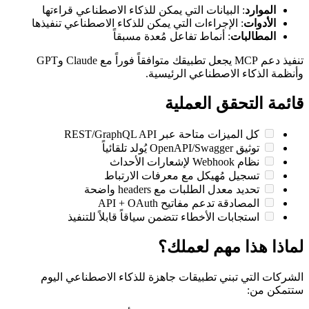
موارد
: البيانات التي يمكن للذكاء الاصطناعي قراءتها
أدوات
: الإجراءات التي يمكن للذكاء الاصطناعي تنفيذها
مطالبات
: أنماط تفاعل مُعدة مسبقاً
تنفيذ دعم MCP يجعل تطبيقك متوافقاً فوراً مع Claude وGPT
الذكاء الاصطناعي الرئيسية.
 التحقق العملية
كل الميزات متاحة عبر REST/GraphQL API
توثيق OpenAPI/Swagger يُولد تلقائياً
نظام Webhook لإشعارات الأحداث
تسجيل مُهيكل مع معرفات الارتباط
تحديد معدل الطلبات مع headers واضحة
المصادقة تدعم مفاتيح API + OAuth
استجابات الأخطاء تتضمن سياقاً قابلاً للتنفيذ
 هذا مهم لعملك؟
 التي تبني تطبيقات جاهزة للذكاء الاصطناعي اليوم
 من: