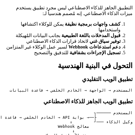
 الجاهز للذكاء الاصطناعي ليس مجرد تطبيق يستخدم
ذكاء الاصطناعي. إنه مُصمم هندسياً لـ:
شف واجهات برمجية نظيفة
يمكن للوكلاء اكتشافها
ستخدامها
ول المدخلات باللغة الطبيعية
بجانب البيانات المُهيكلة
فير سياق غني
لاتخاذ قرارات الذكاء الاصطناعي
م استدعاءات Webhook
لسير عمل الوكلاء غير المتزامن
جيل الإجراءات بشفافية
للتدقيق والتصحيح
ل في البنية الهندسية
الويب التقليدي
دم → الواجهة → الخادم الخلفي → قاعدة البيانات
الويب الجاهز للذكاء الاصطناعي