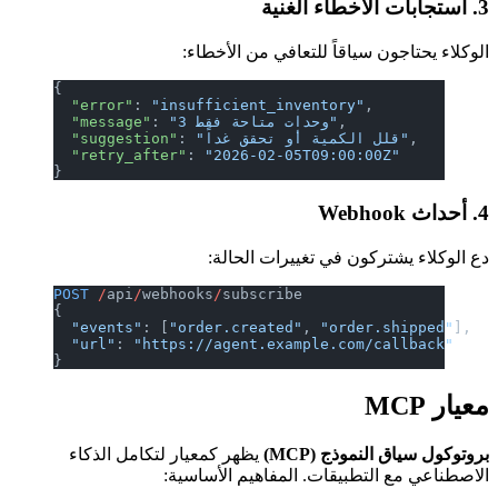
يحتاجون سياقاً للتعافي من الأخطاء:
{
  "error"
: 
"insufficient_inventory"
,
,
"3 وحدات متاحة فقط"
: 
  "message"
,
"قلل الكمية أو تحقق غداً"
: 
  "suggestion"
  "retry_after"
: 
"2026-02-05T09:00:00Z"
}
اء يشتركون في تغييرات الحالة:
POST
 /
api
/
webhooks
/
subscribe
{
  "events"
: [
"order.created"
, 
"order.shippe
  "url"
: 
"https://agent.example.com/callbac
}
M
سياق النموذج (MCP)
يظهر كمعيار لتكامل الذكاء
عي مع التطبيقات. المفاهيم الأساسية: