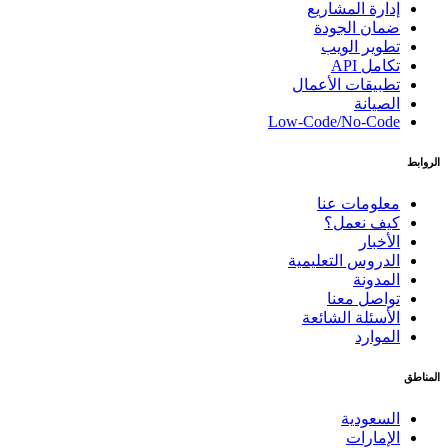
ارة المشاريع
ان الجودة
وير الويب
امل API
بيقات الأعمال
صيانة
Low-Code/No-Cod
لومات عنا
يف نعمل؟
أخبار
دروس التعليمية
مدونة
اصل معنا
أسئلة الشائعة
موارد
سعودية
إمارات