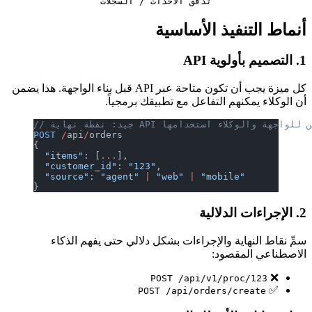
           تدفق الأحداث / السجلات
 التنفيذ الأساسية
كل ميزة يجب أن تكون متاحة عبر API قبل بناء الواجهة. هذا يضمن
اء يمكنهم التفاعل مع تطبيقك برمجياً.
 API يمكن للواجهة والوكلاء استخدامها
POST
 /
api
/
orders
{
  "items"
: [
...
],
  "customer_id"
: 
"123"
,
  "source"
: 
"agent"
 |
 "web"
 |
 "mobile"
}
ط النهاية والإجراءات بشكل دلالي حتى يفهم الذكاء
عي المقصود:
POST /api/v1/proc/123
POST /api/orders/create