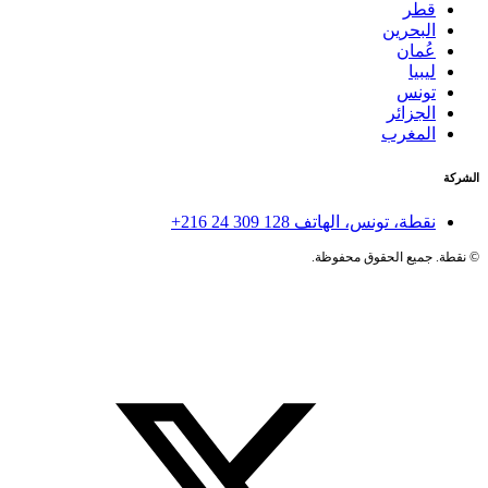
طر
بحرين
مان
بيا
ونس
جزائر
لمغرب
طة، تونس، الهاتف
+216 24 309 128
ميع الحقوق محفوظة.