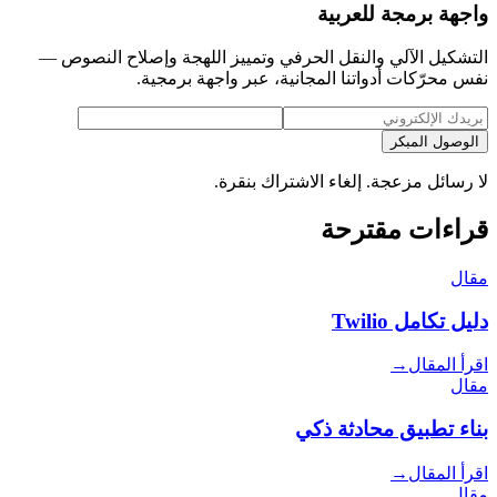
واجهة برمجة للعربية
التشكيل الآلي والنقل الحرفي وتمييز اللهجة وإصلاح النصوص —
نفس محرّكات أدواتنا المجانية، عبر واجهة برمجية.
الوصول المبكر
لا رسائل مزعجة. إلغاء الاشتراك بنقرة.
قراءات مقترحة
مقال
دليل تكامل Twilio
اقرأ المقال
→
مقال
بناء تطبيق محادثة ذكي
اقرأ المقال
→
مقال