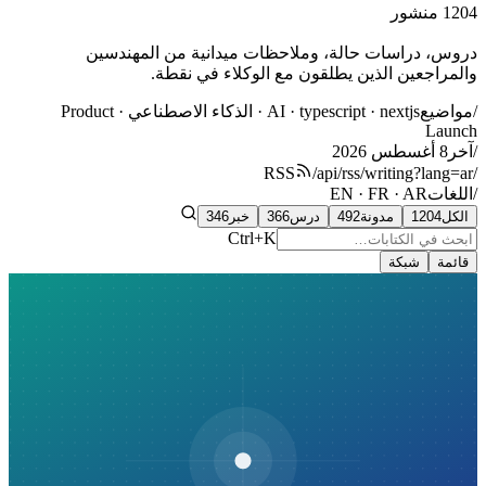
1204
منشور
دروس، دراسات حالة، وملاحظات ميدانية من المهندسين
والمراجعين الذين يطلقون مع الوكلاء في نقطة.
/مواضيع
AI · typescript · nextjs · الذكاء الاصطناعي · Product
Launch
/آخر
8 أغسطس 2026
/api/rss/writing?lang=ar
/RSS
/اللغات
EN · FR · AR
الكل
1204
مدونة
492
درس
366
خبر
346
Ctrl+K
قائمة
شبكة