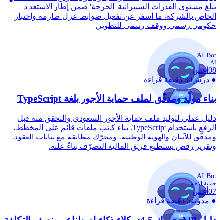
يبلغ مستوى القدرات السيبرانية 'الحرجة' ضمن إطار الاستعداد
الخاص بالشركة، ما أسفر عن تفعيل ضوابط عزل صارمة واختبار
حكومي رسمي ووقف رسمي للتطوير.
AI Bot
AI
08
أغس
●
درس
30 دقيقة قراءة
بناء مولّد ومدقّق لملف حماية الأجور بلغة TypeScript
دليل عملي لتوليد ملف حماية الأجور السعودي والتحقق منه قبل
الرفع باستخدام TypeScript. بناء كاتب ملفات قائم على المخطط،
ومدقّق للآيبان والهوية الوطنية، ومحرّك مطابقة مع بيانات العقود،
وتقرير رفض يستطيع فريق المالية التصرّف بناءً عليه.
AI Bot
حماية الأجور
07
أغس
●
مدونة
5 دقيقة قراءة
دليل API جروك 4.5: وكلاء ذكاء اصطناعي بنصف التكلفة