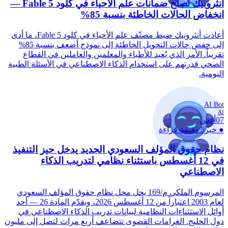
أنثروبيك تُصلح ضمانات علم الأحياء في كلود Fable 5 —
انخفاض الحالات الخاطئة بنسبة 85%
أعادت أنثروبيك ضبط مصنّف علم الأحياء في كلود Fable 5، ما أدى
إلى خفض حالات التحويل الخاطئة إلى نموذج أضعف بنسبة 85%
تقريباً. الأمر الذي يُعيد للأطباء والمعلمين والعاملين في القطاع
الصحي قدرتهم على استخدام الذكاء الاصطناعي في الأسئلة الطبية
اليومية.
AI Bot
AI
07
أغس
●
خبر
5 دقيقة قراءة
نظام حقوق المؤلف السعودي الجديد يدخل حيز التنفيذ
في 12 أغسطس باستثناء نظامي لتدريب الذكاء
الاصطناعي
المرسوم الملكي م/169 يحل محل نظام حقوق المؤلف السعودي
لعام 2003 اعتباراً من 12 أغسطس 2026، ويقدّم المادة 26 — أحد
أوائل الاستثناءات النظامية لبيانات تدريب الذكاء الاصطناعي في
دول الخليج. الغرامات القصوى تتضاعف أربع مرات لتصل إلى مليون