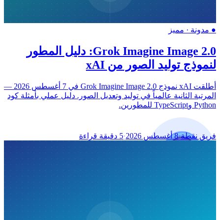
●
مدونة
·
مميز
Grok Imagine Image 2.0: دليل المطور
لنموذج توليد الصور من xAI
أطلقت xAI نموذج Grok Imagine Image 2.0 في 7 أغسطس 2026 —
المرتبة الثانية عالمياً في توليد وتعديل الصور. دليل عملي بأمثلة كود
Python وTypeScript للمطورين.
فريق نقطة
·
8 أغسطس 2026
·
5 دقيقة قراءة