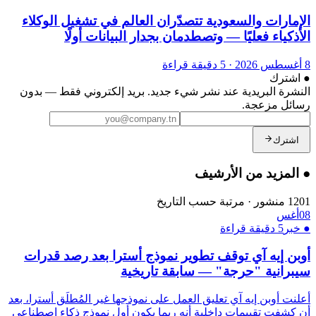
الإمارات والسعودية تتصدّران العالم في تشغيل الوكلاء
الأذكياء فعليًا — وتصطدمان بجدار البيانات أولًا
8 أغسطس 2026
·
5 دقيقة قراءة
●
اشترك
النشرة البريدية عند نشر شيء جديد. بريد إلكتروني فقط — بدون
رسائل مزعجة.
اشترك
●
المزيد من الأرشيف
1201
منشور
·
مرتبة حسب التاريخ
08
أغس
●
خبر
5 دقيقة قراءة
أوبن إيه آي توقف تطوير نموذج أسترا بعد رصد قدرات
سيبرانية "حرجة" — سابقة تاريخية
أعلنت أوبن إيه آي تعليق العمل على نموذجها غير المُطلَق أسترا، بعد
أن كشفت تقييمات داخلية أنه ربما يكون أول نموذج ذكاء اصطناعي