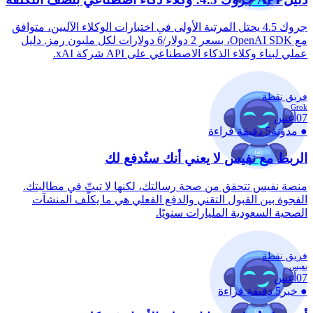
جروك 4.5 يحتل المرتبة الأولى في اختبارات الوكلاء الآليين، متوافق
مع OpenAI SDK، بسعر 2 دولار/6 دولارات لكل مليون رمز. دليل
عملي لبناء وكلاء الذكاء الاصطناعي على API شركة xAI.
فريق نقطة
Grok
07
أغس
●
مدونة
5 دقيقة قراءة
الربط مع نفيس لا يعني أنك ستُدفع لك
منصة نفيس تتحقق من صحة رسالتك، لكنها لا تبتّ في مطالبتك.
الفجوة بين القبول التقني والدفع الفعلي هي ما يكلّف المنشآت
الصحية السعودية المليارات سنويًا.
فريق نقطة
نفيس
07
أغس
●
خبر
5 دقيقة قراءة