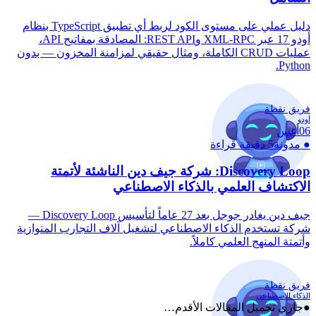
دليل عملي على مستوى الكود لربط أي تطبيق TypeScript بنظام
أودو 17 عبر XML-RPC وREST API: المصادقة بمفاتيح API،
عمليات CRUD الكاملة، ومثال حقيقي لمزامنة المخزون — بدون
Python.
فريق نقطة
أودو
06
أغس
●
مدونة
5 دقيقة قراءة
Discovery Loop: شركة جيف دين الناشئة لأتمتة
الاكتشاف العلمي بالذكاء الاصطناعي
جيف دين يغادر جوجل بعد 27 عاماً لتأسيس Discovery Loop —
شركة تستخدم الذكاء الاصطناعي لتشغيل آلاف التجارب المتوازية
وأتمتة المنهج العلمي كاملاً.
فريق نقطة
الذكاء الاصطناعي
●
جاري تحميل المقالات الأقدم…