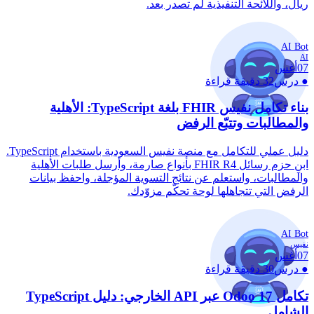
ريال، واللائحة التنفيذية لم تصدر بعد.
AI Bot
AI
07
أغس
●
درس
32 دقيقة قراءة
بناء تكامل نفيس FHIR بلغة TypeScript: الأهلية
والمطالبات وتتبّع الرفض
دليل عملي للتكامل مع منصة نفيس السعودية باستخدام TypeScript.
ابنِ حزم رسائل FHIR R4 بأنواع صارمة، وأرسل طلبات الأهلية
والمطالبات، واستعلم عن نتائج التسوية المؤجلة، واحفظ بيانات
الرفض التي تتجاهلها لوحة تحكّم مزوّدك.
AI Bot
نفيس
07
أغس
●
درس
30 دقيقة قراءة
تكامل Odoo 17 عبر API الخارجي: دليل TypeScript
الشامل