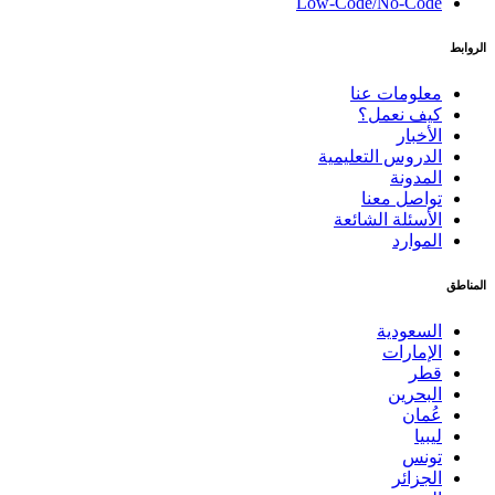
Low-Code/No-Code
الروابط
معلومات عنا
كيف نعمل؟
الأخبار
الدروس التعليمية
المدونة
تواصل معنا
الأسئلة الشائعة
الموارد
المناطق
السعودية
الإمارات
قطر
البحرين
عُمان
ليبيا
تونس
الجزائر