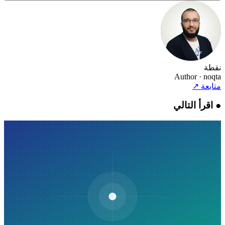
نقطة
Author
· noqta
متابعة
↗
●
اقرأ التالي