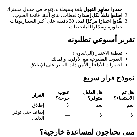
حددوا معايير القبول
بلغة بسيطة ودوّنوها في جدول مشترك.
اطلبوا دليلاً لكل إصدار
: لقطات، نتائج آلية، قائمة العيوب.
نفّذوا اختبارًا مركزًا
لمدة 30 دقيقة على أكثر السيناريوهات
خطورة وسجّلوا الملاحظات.
تقرير أسبوعي تطلبونه
تغطية الاختبار (آلي/يدوي)
العيوب المفتوحة مع الأولوية والمالك
اختبارات الأداء أو الأمن ذات التأثير على الإطلاق
نموذج قرار سريع
هل تم
هل الدليل
عيوب
القرار
الاستيفاء؟
متوفر؟
حرجة؟
نعم
نعم
لا
إطلاق
إيقاف حتى توفر
لا
لا
—
الدليل
متى تحتاجون لمساعدة خارجية؟