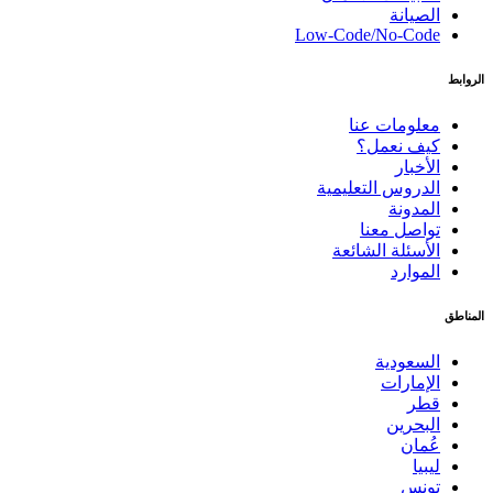
الصيانة
Low-Code/No-Code
الروابط
معلومات عنا
كيف نعمل؟
الأخبار
الدروس التعليمية
المدونة
تواصل معنا
الأسئلة الشائعة
الموارد
المناطق
السعودية
الإمارات
قطر
البحرين
عُمان
ليبيا
تونس