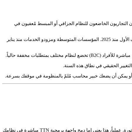
ن التجاريون الخاضعون للنظام الجزافي أو المبسط مُعفيون في
يُحدد بعدها مرحلة التطبيق المنطبقة. المؤسسات الكبرى (رقم معاملات سنوي يتجاوز 5 ملايين دينار) كانت في الصف الأول منذ 2025. المؤسسات المتوسطة ومزودو الخدمات منذ يناير
ف بمتطلبات مخففة حالياً.
تدفق الفوترة الحالي لديك — سواء عبر نظام ERP أو برنامج محاسبة أو حتى جداول Excel — يجب تعديله لإدراج خطوة إرسال إلى منصة الفاتورة. عملياً، هذا يعني إما دمج واجهة برمجية TTN مباشرة في نظامك