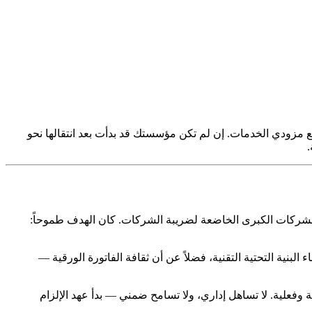
اً في تونس — بل هي التزام قانوني فُرض تدريجياً منذ 2016، وامتد اعتباراً من الأول من يناير 2026 ليشمل جميع مزودي الخدمات. إن لم تكن مؤسستك قد بدأت بعد انتقالها نحو
.
 الشركات الكبرى الخاضعة لضريبة الشركات. كان الهدف طموحاً:
لبنية التحتية التقنية، فضلاً عن أن ثقافة الفاتورة الورقية —
أولى، باتت العقوبات المالية ملموسة وفعلية. لا تساهل إداري، ولا تسامح ضمني — بدأ عهد الإلزام