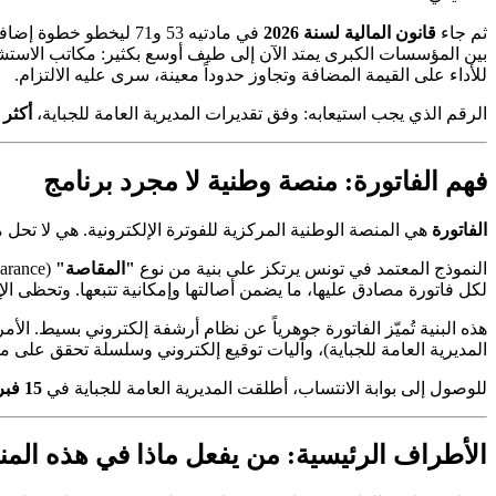
ثم جاء
قانون المالية لسنة 2026
في مادتيه 53 و71 ليخطو خطوة إضافية، بتوسيع نطاق التطبيق ليشمل
بين المؤسسات الكبرى يمتد الآن إلى طيف أوسع بكثير: مكاتب الاستشا
للأداء على القيمة المضافة وتجاوز حدوداً معينة، سرى عليه الالتزام.
الرقم الذي يجب استيعابه: وفق تقديرات المديرية العامة للجباية،
أكثر من 380 
فهم الفاتورة: منصة وطنية لا مجرد برنامج
الفاتورة
هي المنصة الوطنية المركزية للفوترة الإلكترونية. هي لا تحل
النموذج المعتمد في تونس يرتكز على بنية من نوع
"المقاصة"
لكل فاتورة مصادق عليها، ما يضمن أصالتها وإمكانية تتبعها. وتحظى ال
المديرية العامة للجباية)، وآليات توقيع إلكتروني وسلسلة تحقق على 
للوصول إلى بوابة الانتساب، أطلقت المديرية العامة للجباية في
15 فبراير 2026
الأطراف الرئيسية: من يفعل ماذا في هذه الم