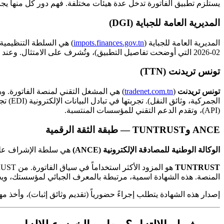
يستلزم تطبيق الفاتورة تدخل عدة هيئات مختلفة. فهم دور كل منها يجنب
المديرية العامة للجباية (DGI)
المديرية العامة للجباية (
impots.finances.gov.tn
) هي السلطة التنظيمية 
02-2026 التي أوضحت تفاصيل التطبيق)، وتُشرف على الامتثال. وعند الإخلال، تبادر المديرية أيضاً بإجراءات المراجعة وفرض الغرامات.
تونس تريدنت (TTN)
تونس تريدنت
(
tradenet.com.tn
) هي المشغل التقني لمنصة الفاتورة. وه
(API)، وتقدم الدعم التقني للمؤسسات المنتسبة.
ANCE وTUNTRUST — طبقة الثقة الرقمية
الوكالة الوطنية للمصادقة الإلكترونية (ANCE)
هي سلطة الإشراف على 
TUNTRUST
هو المزود الأكثر استخداماً في سياق الفاتورة. من TUNTRUST (أو من مزود آخر معتمد من قِبل ANCE) تحصل مؤسستك على
المنصة. هذه الشهادة اسمية، مرتبطة بالمعرف الجبائي لمؤسستك، ويجب تج
إصدار هذه الشهادة يتطلب إجراءً حضورياً (تقديم وثائق إثبات)، وأخذ مه