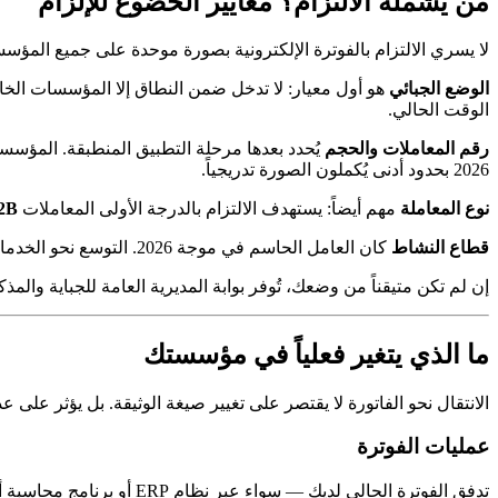
من يشمله الالتزام؟ معايير الخضوع للإلزام
لا يسري الالتزام بالفوترة الإلكترونية بصورة موحدة على جميع المؤسس
الوضع الجبائي
هو أول معيار: لا تدخل ضمن النطاق إلا المؤسسات الخا
الوقت الحالي.
رقم المعاملات والحجم
2026 بحدود أدنى يُكملون الصورة تدريجياً.
نوع المعاملة
مهم أيضاً: يستهدف الالتزام بالدرجة الأولى المعاملات
2B
قطاع النشاط
كان العامل الحاسم في موجة 2026. التوسع نحو الخدمات — التي تُشكّل جزءاً جوهرياً من النسيج الاقتصادي التونسي — يُمثل التغيير الحقيقي في نطاق هذه السنة.
إن لم تكن متيقناً من وضعك، تُوفر بوابة المديرية العامة للجباية والمذكرة المشتركة 02-2026 الصادرة في يناير 2026 جداول تصنيف قطاعية. أو يمكن أن يضعك خبير محاسب
ما الذي يتغير فعلياً في مؤسستك
الانتقال نحو الفاتورة لا يقتصر على تغيير صيغة الوثيقة. بل يؤثر عل
عمليات الفوترة