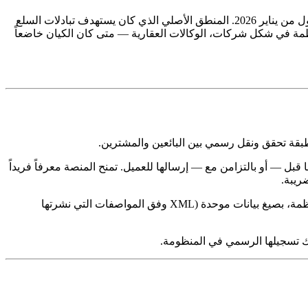
اعتباراً من الأول من يناير 2026. المنطق الأصلي الذي كان يستهدف تبادلات السلع
نظمة في شكل شركات، الوكالات العقارية — متى كان الكيان خاضعاً
كطبقة تحقق ونقل رسمي بين البائعين والمشترين.
ليها قبل — أو بالتزامن مع — إرسالها للعميل. تمنح المنصة معرفاً فريداً
ريبة.
هذه البنية تُميّز الفاتورة جوهرياً عن نظام أرشفة إلكتروني بسيط. الأمر لا يتعلق برقمنة الفواتير الورقية وحفظها بصيغة PDF. بل هو عملية منظمة، بصيغ بيانات موحدة (XML وفق المواصفات التي نشرتها
تك تسجيلها الرسمي في المنظومة.