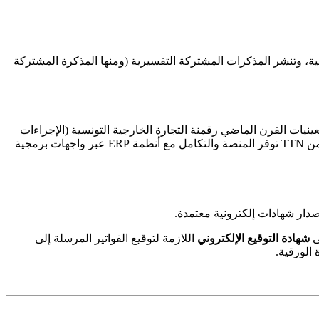
الية، وتنشر المذكرات المشتركة التفسيرية (ومنها المذكرة المشتركة
ينيات القرن الماضي رقمنة التجارة الخارجية التونسية (الإجراءات
الجمركية، وثائق النقل). تجربتها في تبادل البيانات الإلكترونية (EDI) تجعلها الطرف الطبيعي لتشغيل بنية تحتية وطنية للفوترة الإلكترونية. تضمن TTN توفر المنصة والتكامل مع أنظمة ERP عبر واجهات برمجية
ار شهادات إلكترونية معتمدة.
شهادة التوقيع الإلكتروني
اللازمة لتوقيع الفواتير المرسلة إلى
 الورقية.