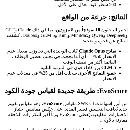
500 سطر كود معدّل على الأقل
النتائج: جرعة من الواقع
اختبر الباحثون
18 نموذجاً من 8 مزودين
، بما في ذلك Claude وGPT
وDeepSeek وQwen وMiniMax وKimi وGLM-5 وDoubao. كشفت
النتائج عن فجوة واضحة:
نماذج Claude Opus
كانت الوحيدة التي تجاوزت معدل عدم
الانحدار 50% — أي أنها نجحت في تجنب تعطيل الوظائف
القائمة أكثر من نصف الوقت
GLM-5
برز كأداء قوي في المرتبة الثانية
جميع النماذج الأخرى
سجلت أقل من 25% في معدلات عدم
الانحدار
EvoScore: طريقة جديدة لقياس جودة الكود
من أبرز إسهامات SWE-CI مقياس
EvoScore
، وهو مقياس تقييم
جديد يُعاقب التحسين قصير المدى. على عكس مقاييس اجتياز
الاختبارات التقليدية، يُعطي EvoScore وزناً أكبر للتكرارات اللاحقة
مقارنة بالأولى.