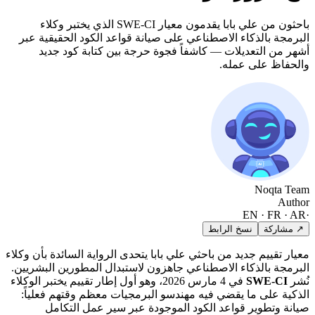
باحثون من علي بابا يقدمون معيار SWE-CI الذي يختبر وكلاء
البرمجة بالذكاء الاصطناعي على صيانة قواعد الكود الحقيقية عبر
أشهر من التعديلات — كاشفاً فجوة حرجة بين كتابة كود جديد
والحفاظ على عمله.
Noqta Team
Author
EN · FR · AR
·
↗ مشاركة
نسخ الرابط
معيار تقييم جديد من باحثي علي بابا يتحدى الرواية السائدة بأن وكلاء
البرمجة بالذكاء الاصطناعي جاهزون لاستبدال المطورين البشريين.
نُشر
SWE-CI
في 4 مارس 2026، وهو أول إطار تقييم يختبر الوكلاء
الذكية على ما يقضي فيه مهندسو البرمجيات معظم وقتهم فعلياً:
صيانة وتطوير قواعد الكود الموجودة عبر سير عمل التكامل