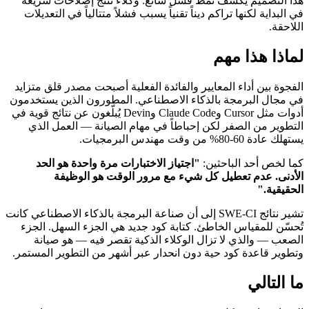
هذا التصميم يكشف نمط فشل شائع: وكلاء تنتج إصلاحات سريعة
في البداية لكنها تراكم ديناً تقنياً يسبب فشلاً متتالياً في التعديلات
اللاحقة.
لماذا هذا مهم
الفجوة بين أداء المعايير والفائدة الفعلية أصبحت مصدر قلق متزايد
في مجال البرمجة بالذكاء الاصطناعي. المطورون الذين يستخدمون
أدوات مثل Cursor وClaude Code وDevin يُبلّغون عن نتائج قوية في
التطوير من الصفر لكن إحباطاً في مهام الصيانة — العمل الذي
يستهلك عادة 60-80% من وقت مهندس البرمجيات.
كما لخص أحد الباحثين:
"اجتياز الاختبارات مرة واحدة هو الحد
الأدنى. عدم تعطيل كل شيء مع مرور الوقت هو الوظيفة
الحقيقية."
تشير نتائج SWE-CI إلى أن صناعة البرمجة بالذكاء الاصطناعي كانت
تُحسّن للمقياس الخاطئ. كتابة كود جديد هي الجزء السهل. الجزء
الصعب — والذي لا تزال الوكلاء الذكية تقصر فيه — هو صيانة
وتطوير قاعدة كود حية دون انحدار عبر أشهر من التطوير المستمر.
ما التالي