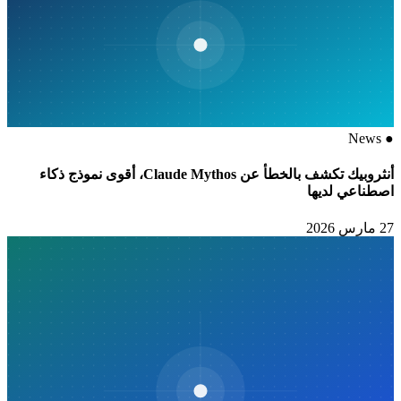
News
●
أنثروبيك تكشف بالخطأ عن Claude Mythos، أقوى نموذج ذكاء
اصطناعي لديها
27 مارس 2026