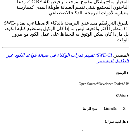
المعيار متاح بشكل مفتوح بموجب ترخيص CC BY 4.0، ودعا
الباحثون المجتمع لتبني تقييم الصيانة طويلة المدى كممارسة
معيارية لأدوات البرمجة بالذكاء الاصطناعي.
للفرق التي تُقيّم مساعدي البرمجة بالذكاء الاصطناعي، يقدم SWE-
CI منظوراً أكثر واقعية: ليس ما إذا كان الوكيل يستطيع كتابة الكود،
بل ما إذا كان يمكن الوثوق به للحفاظ على عمل الكود مع مرور
الوقت.
المصدر:
SWE-CI: تقييم قدرات الوكلاء في صيانة قواعد الكود عبر
التكامل المستمر
●
الوسوم
Open Source
#
Developer Tools
#
AI
#
●
مشاركة
X
LinkedIn
نسخ الرابط
●
هل لديك سؤال؟