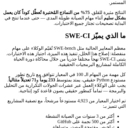
المستمر.
النتائج مثيرة للقلق.
75% من النماذج المُختبرة تُعطّل كوداً كان يعمل
بشكل سليم
أثناء مهام الصيانة طويلة المدى — حتى عندما تنتج في
البداية تصحيحات تجتاز جميع الاختبارات.
ما الذي يميّز SWE-CI
معظم المعايير الحالية مثل SWE-bench تُقيّم الوكلاء على مهام
منفصلة: إصلاح هذا الخلل، تنفيذ هذه الميزة، اجتياز هذه الاختبارات.
يتبنى SWE-CI نهجاً مختلفاً جذرياً من خلال محاكاة دورة الحياة
الكاملة لمشاريع البرمجيات الحقيقية.
كل مهمة من المهام الـ 100 في المعيار تتوافق مع تاريخ تطور
مستودع Python حقيقي، يمتد بمتوسط
233 يوماً
و
71 تعديلاً متتالياً
.
يجب على الوكلاء العمل عبر عشرات الجولات التكرارية من التحليل
والبرمجة — تماماً كمطور حقيقي يصون قاعدة كود إنتاجية.
تم اختيار المعيار من 4,923 مستودعاً مرشحاً، مع تصفية المشاريع
التي تتميز بـ:
أكثر من 3 سنوات من الصيانة النشطة
أكثر من 500 نجمة على GitHub
تراخيص مفتوحة المصدر متساهلة