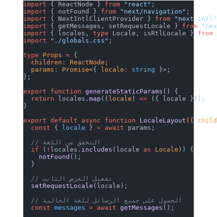
import
 { ReactNode } 
from
 "react"
;
import
 { notFound } 
from
 "next/navigation"
;
import
 { NextIntlClientProvider } 
from
 "next-intl
import
 { getMessages, setRequestLocale } 
from
 "ne
import
 { locales, 
type
 Locale, isRtlLocale } 
from
import
 "./globals.css"
;
type
 Props
 =
 {
  children
:
 ReactNode
;
  params
:
 Promise
<{ 
locale
:
 string
 }>;
};
export
 function
 generateStaticParams
() {
  return
 locales.
map
((
locale
) 
=>
 ({ locale }));
}
export
 default
 async
 function
 LocaleLayout
({ chil
  const
 { 
locale
 } 
=
 await
 params;
  // التحقق من اللغة
  if
 (
!
locales.
includes
(locale 
as
 Locale
)) {
    notFound
();
  }
  // تفعيل العرض الثابت
  setRequestLocale
(locale);
  // الحصول على جميع الرسائل للغة الحالية
  const
 messages
 =
 await
 getMessages
();