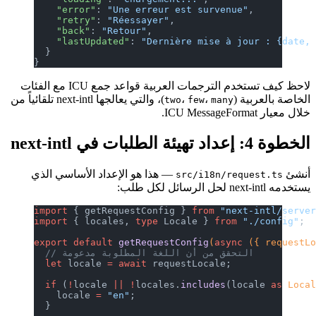
    "error"
: 
"Une erreur est survenue"
,
    "retry"
: 
"Réessayer"
,
    "back"
: 
"Retour"
,
    "lastUpdated"
: 
"Dernière mise à jour : {date,
  }
}
لاحظ كيف تستخدم الترجمات العربية قواعد جمع ICU مع الفئات
الخاصة بالعربية (
،
،
)، والتي يعالجها next-intl تلقائياً من
two
few
many
خلال معيار ICU MessageFormat.
الخطوة 4: إعداد تهيئة الطلبات في next-intl
أنشئ
— هذا هو الإعداد الأساسي الذي
src/i18n/request.ts
يستخدمه next-intl لحل الرسائل لكل طلب:
import
 { getRequestConfig } 
from
 "next-intl/serve
import
 { locales, 
type
 Locale } 
from
 "./config"
;
export
 default
 getRequestConfig
(
async
 ({ requestL
  // التحقق من أن اللغة المطلوبة مدعومة
  let
 locale 
=
 await
 requestLocale;
  if
 (
!
locale 
||
 !
locales.
includes
(locale 
as
 Loca
    locale 
=
 "en"
;
  }