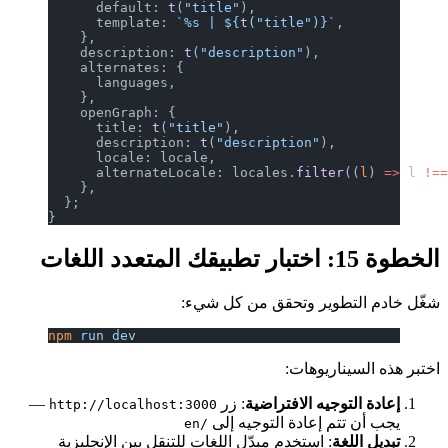
      default: 
t
(
"title"
),
      template: 
`%s | ${
t
(
"title"
)
}`
,
    },
    description: 
t
(
"description"
),
    alternates: {
      languages,
    },
    openGraph: {
      title: 
t
(
"title"
),
      description: 
t
(
"description"
),
      locale: locale,
      alternateLocale: locales.
filter
((
l
) 
=>
 l 
!=
    },
  };
}
الخطوة 15: اختبار تطبيقك المتعدد اللغات
شغّل خادم التطوير وتحقق من كل شيء:
npm
 run
 dev
اختبر هذه السيناريوهات:
إعادة التوجيه الافتراضية
: زر
—
http://localhost:3000
يجب أن تتم إعادة التوجيه إلى
/en
تبديل اللغة
: استخدم مبدّل اللغات للتنقل بين الإنجليزية