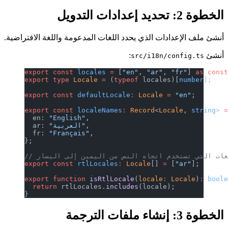
الخطوة 2: تحديد إعدادات التدويل
أنشئ ملف الإعدادات الذي يحدد اللغات المدعومة واللغة الافتراضية.
أنشئ
:
src/i18n/config.ts
export
 const
 locales
 =
 [
"en"
, 
"ar"
, 
"fr"
] 
as
 cons
export
 type
 Locale
 =
 (
typeof
 locales)[
number
];
export
 const
 defaultLocale
:
 Locale
 =
 "en"
;
export
 const
 localeNames
:
 Record
<
Locale
, 
string
> 
  en: 
"English"
,
,
"العربية"
  ar: 
  fr: 
"Français"
,
};
لغات التي تستخدم اتجاه النص من اليمين إلى اليسار
export
 const
 rtlLocales
:
 Locale
[] 
=
 [
"ar"
];
export
 function
 isRtlLocale
(
locale
:
 Locale
)
:
 bool
  return
 rtlLocales.
includes
(locale);
}
الخطوة 3: إنشاء ملفات الترجمة