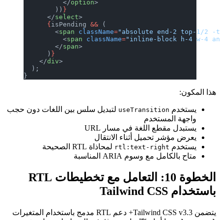
          </
option
>
        ))
}
      </
select
>
      {
isPending 
&&
 (
        <
span
 className
=
"absolute end-2 top-1/2 -
          <
span
 className
=
"inline-block h-4 w-4 a
        </
span
>
      )
}
    </
div
>
  );
}
هذا المكون:
يستخدم
لتبديل سلس بين اللغات دون حجب
useTransition
واجهة المستخدم
يستبدل مقطع اللغة في مسار URL
يعرض مؤشر تحميل أثناء الانتقال
يستخدم
لمحاذاة RTL الصحيحة
rtl:text-right
متاح بالكامل مع وسوم ARIA المناسبة
الخطوة 10: التعامل مع تخطيطات RTL
باستخدام Tailwind CSS
يتضمن Tailwind CSS v3.3+ دعم RTL مدمج باستخدام المتغيرات