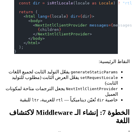
  const
 dir
 =
 isRtlLocale
(locale 
as
 Locale
) 
?
 "rt
  return
 (
    <
html
 lang
={
locale
}
 dir
={
dir
}
>
      <
body
>
        <
NextIntlClientProvider
 messages
={
message
          {
children
}
        </
NextIntlClientProvider
>
      </
body
>
    </
html
>
  );
}
النقاط الرئيسية:
يفعّل التوليد الثابت لجميع اللغات
generateStaticParams
يفعّل العرض الثابت (مطلوب للتوليد
setRequestLocale
الثابت)
يجعل الترجمات متاحة لمكونات
NextIntlClientProvider
العميل
خاصية
تُعيّن ديناميكياً —
للعربية،
للبقية
ltr
rtl
dir
الخطوة 7: إنشاء الـ Middleware لاكتشاف
اللغة