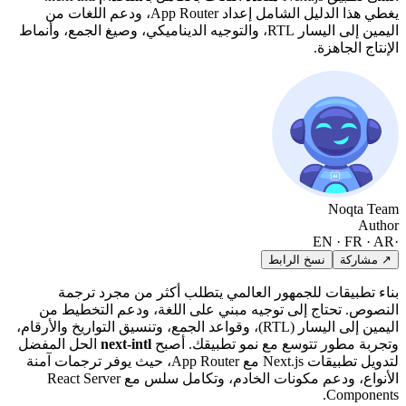
يغطي هذا الدليل الشامل إعداد App Router، ودعم اللغات من
اليمين إلى اليسار RTL، والتوجيه الديناميكي، وصيغ الجمع، وأنماط
الإنتاج الجاهزة.
Noqta Team
Author
EN · FR · AR
·
↗ مشاركة
نسخ الرابط
بناء تطبيقات للجمهور العالمي يتطلب أكثر من مجرد ترجمة
النصوص. تحتاج إلى توجيه مبني على اللغة، ودعم التخطيط من
اليمين إلى اليسار (RTL)، وقواعد الجمع، وتنسيق التواريخ والأرقام،
وتجربة مطور تتوسع مع نمو تطبيقك. أصبح
next-intl
الحل المفضل
لتدويل تطبيقات Next.js مع App Router، حيث يوفر ترجمات آمنة
الأنواع، ودعم مكونات الخادم، وتكامل سلس مع React Server
Components.