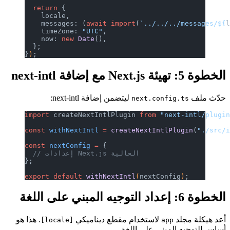
  return
 {
    locale,
    messages: (
await
 import
(
`../../../messages/${
    timeZone: 
"UTC"
,
    now: 
new
 Date
(),
  };
}
)
;
الخطوة 5: تهيئة Next.js مع إضافة next-intl
حدّث ملف
ليتضمن إضافة next-intl:
next.config.ts
import
 createNextIntlPlugin 
from
 "next-intl/plugi
const
 withNextIntl
 =
 createNextIntlPlugin
(
"./src/
const
 nextConfig
 =
 {
  // إعدادات Next.js الحالية
};
export
 default
 withNextIntl
(
nextConfig
)
;
الخطوة 6: إعداد التوجيه المبني على اللغة
أعد هيكلة مجلد
لاستخدام مقطع ديناميكي
. هذا هو
[locale]
app
أساس التوجيه المبني على اللغة.