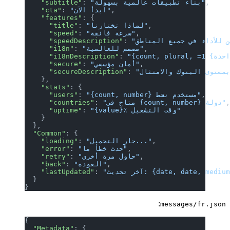
,
"بناء تطبيقات عالمية بسهولة"
: 
    "subtitle"
,
"ابدأ الآن"
: 
    "cta"
    "features"
: {
,
"لماذا تختارنا"
: 
      "title"
,
"سرعة فائقة"
: 
      "speed"
      "speedDescription"
: 
,
"مصمم للعالمية"
: 
      "i18n"
      "i18nDescription"
: 
,
"أمان مؤسسي"
: 
      "secure"
      "secureDescription"
: 
    },
    "stats"
: {
,
"{count, number} مستخدم نشط"
: 
      "users"
"متاح في {count, number} دولة"
: 
      "countries"
"{value}٪ وقت التشغيل"
: 
      "uptime"
    }
  },
  "Common"
: {
,
"جارٍ التحميل..."
: 
    "loading"
,
"حدث خطأ ما"
: 
    "error"
,
"حاول مرة أخرى"
: 
    "retry"
,
"العودة"
: 
    "back"
تحديث: {date, date, medium}"
: 
    "lastUpdated"
  }
}
:
messages/fr.json
{
  "Metadata"
: {