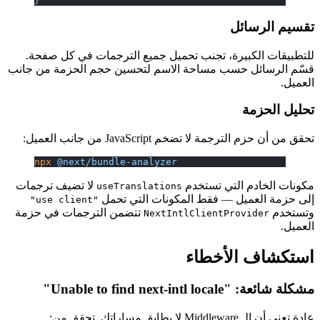
}
تقسيم الرسائل
للتطبيقات الكبيرة، تجنب تحميل جميع الترجمات في كل صفحة.
قسّم الرسائل حسب مساحة الاسم لتحسين حجم الحزمة من جانب
العميل.
تحليل الحزمة
تحقق من أن حزم الترجمة لا تضخم JavaScript من جانب العميل:
npx
 @next/bundle-analyzer
مكونات الخادم التي تستخدم
لا تضيف ترجمات
useTranslations
إلى حزمة العميل — فقط المكونات التي تحمل
"use client"
وتستخدم
تتضمن الترجمات في حزمة
NextIntlClientProvider
العميل.
استكشاف الأخطاء
مشكلة شائعة: "Unable to find next-intl locale"
عادة تعني أن الـ Middleware لا يطابق مساراتك. تحقق من: