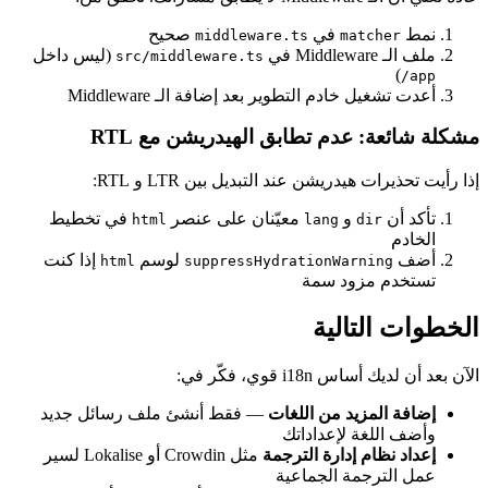
نمط
في
صحيح
middleware.ts
matcher
ملف الـ Middleware في
(ليس داخل
src/middleware.ts
)
app/
أعدت تشغيل خادم التطوير بعد إضافة الـ Middleware
مشكلة شائعة: عدم تطابق الهيدريشن مع RTL
إذا رأيت تحذيرات هيدريشن عند التبديل بين LTR و RTL:
تأكد أن
و
معيّنان على عنصر
في تخطيط
html
lang
dir
الخادم
أضف
لوسم
إذا كنت
html
suppressHydrationWarning
تستخدم مزود سمة
الخطوات التالية
الآن بعد أن لديك أساس i18n قوي، فكّر في:
إضافة المزيد من اللغات
— فقط أنشئ ملف رسائل جديد
وأضف اللغة لإعداداتك
إعداد نظام إدارة الترجمة
مثل Crowdin أو Lokalise لسير
عمل الترجمة الجماعية