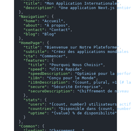
    "title"
: 
"Mon Application Internationale"
,
    "description"
: 
"Une application Next.js enti
  },
  "Navigation"
: {
    "home"
: 
"Accueil"
,
    "about"
: 
"À propos"
,
    "contact"
: 
"Contact"
,
    "blog"
: 
"Blog"
  },
  "HomePage"
: {
    "title"
: 
"Bienvenue sur Notre Plateforme"
,
    "subtitle"
: 
"Créez des applications mondiales
    "cta"
: 
"Commencer"
,
    "features"
: {
      "title"
: 
"Pourquoi Nous Choisir"
,
      "speed"
: 
"Ultra Rapide"
,
      "speedDescription"
: 
"Optimisé pour la perfo
      "i18n"
: 
"Conçu pour le Monde"
,
      "i18nDescription"
: 
"{count, plural, =1 {# l
      "secure"
: 
"Sécurité Entreprise"
,
      "secureDescription"
: 
"Chiffrement de niveau
    },
    "stats"
: {
      "users"
: 
"{count, number} utilisateurs acti
      "countries"
: 
"Disponible dans {count, numbe
      "uptime"
: 
"{value} % de disponibilité"
    }
  },
  "Common"
: {
    "loading"
: 
"Chargement..."
,