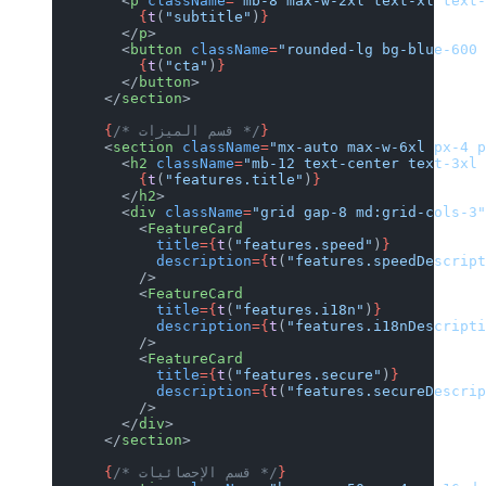
        <
p
 className
=
"mb-8 max-w-2xl text-xl text
          {
t
(
"subtitle"
)
}
        </
p
>
        <
button
 className
=
"rounded-lg bg-blue-600
          {
t
(
"cta"
)
}
        </
button
>
      </
section
>
}
/* قسم الميزات */
      {
      <
section
 className
=
"mx-auto max-w-6xl px-4 
        <
h2
 className
=
"mb-12 text-center text-3xl
          {
t
(
"features.title"
)
}
        </
h2
>
        <
div
 className
=
"grid gap-8 md:grid-cols-3
          <
FeatureCard
            title
={
t
(
"features.speed"
)
}
            description
={
t
(
"features.speedDescrip
          />
          <
FeatureCard
            title
={
t
(
"features.i18n"
)
}
            description
={
t
(
"features.i18nDescript
          />
          <
FeatureCard
            title
={
t
(
"features.secure"
)
}
            description
={
t
(
"features.secureDescri
          />
        </
div
>
      </
section
>
}
/* قسم الإحصائيات */
      {