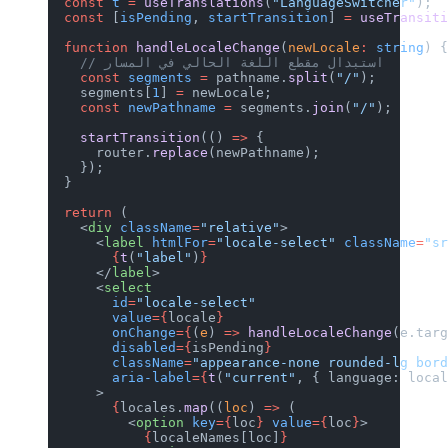
  const
 t
 =
 useTranslations
(
"LanguageSwitcher"
);
  const
 [
isPending
, 
startTransition
] 
=
 useTransit
  function
 handleLocaleChange
(
newLocale
:
 string
) 
    // استبدال مقطع اللغة الحالي في المسار
    const
 segments
 =
 pathname.
split
(
"/"
);
    segments[
1
] 
=
 newLocale;
    const
 newPathname
 =
 segments.
join
(
"/"
);
    startTransition
(() 
=>
 {
      router.
replace
(newPathname);
    });
  }
  return
 (
    <
div
 className
=
"relative"
>
      <
label
 htmlFor
=
"locale-select"
 className
=
"s
        {
t
(
"label"
)
}
      </
label
>
      <
select
        id
=
"locale-select"
        value
={
locale
}
        onChange
={
(
e
) 
=>
 handleLocaleChange
(e.tar
        disabled
={
isPending
}
        className
=
"appearance-none rounded-lg bo
        aria-label
={
t
(
"current"
, { language: loca
      >
        {
locales.
map
((
loc
) 
=>
 (
          <
option
 key
={
loc
}
 value
={
loc
}
>
            {
localeNames[loc]
}