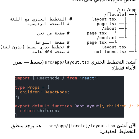
└── not-found.tsx          # صفحة 404 عامة

أنشئ التخطيط الجذري
(بسيط — يمرر
src/app/layout.tsx
الأبناء فقط):
import
 { ReactNode } 
from
 "react"
;
type
 Props
 =
 {
  children
:
 ReactNode
;
};
export
 default
 function
 RootLayout
({ children }
:
 
  return
 children;
}
الآن أنشئ
— هنا يوجد منطق
src/app/[locale]/layout.tsx
التخطيط الحقيقي: