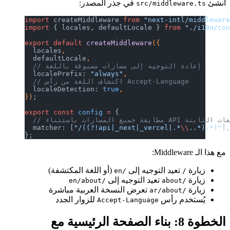
أنشئ
في جذر المصدر:
src/middleware.ts
import
 createMiddleware 
from
 "next-intl/middlewar
import
 { locales, defaultLocale } 
from
 "./i18n/co
export
 default
 createMiddleware
({
  locales
,
  defaultLocale
,
  // إعادة التوجيه إلى مسارات مسبوقة باللغة
  localePrefix: 
"always"
,
  // اكتشاف اللغة من رأس Accept-Language
  localeDetection: 
true
,
})
;
export
 const
 config
 =
 {
ارات باستثناء API والملفات الثابتة
  matcher: [
"/((?!api|_next|_vercel|.*
\\
..*).*)"
]
};
مع هذا الـ Middleware:
زيارة
تعيد التوجيه إلى
(أو اللغة المكتشفة)
/en
/
زيارة
تعيد التوجيه إلى
/en/about
/about
زيارة
تعرض النسخة العربية مباشرة
/ar/about
يُستخدم رأس
للزوار الجدد
Accept-Language
الخطوة 8: بناء الصفحة الرئيسية مع