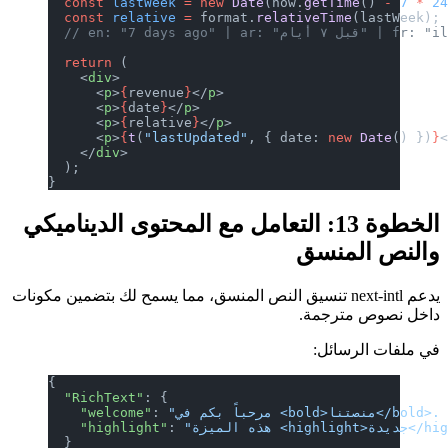
  const
 lastWeek
 =
 new
 Date
(now.
getTime
() 
-
 7
 *
 2
  const
 relative
 =
 format.
relativeTime
(lastWeek);
ام" | fr: "il y a 7 jours"
  return
 (
    <
div
>
      <
p
>
{
revenue
}
</
p
>
      <
p
>
{
date
}
</
p
>
      <
p
>
{
relative
}
</
p
>
      <
p
>
{
t
(
"lastUpdated"
, { date: 
new
 Date
() })
}
    </
div
>
  );
}
الخطوة 13: التعامل مع المحتوى الديناميكي
والنص المنسق
يدعم next-intl تنسيق النص المنسق، مما يسمح لك بتضمين مكونات
داخل نصوص مترجمة.
في ملفات الرسائل:
{
  "RichText"
: {
    "welcome"
: 
    "highlight"
: 
  }