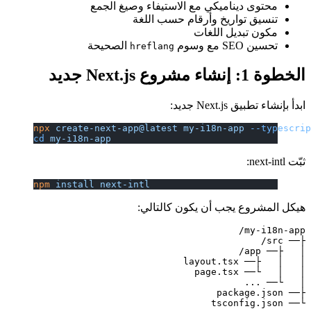
محتوى ديناميكي مع الاستيفاء وصيغ الجمع
تنسيق تواريخ وأرقام حسب اللغة
مكون تبديل اللغات
تحسين SEO مع وسوم
الصحيحة
hreflang
الخطوة 1: إنشاء مشروع Next.js جديد
ابدأ بإنشاء تطبيق Next.js جديد:
npx
 create-next-app@latest
 my-i18n-app
 --typescri
cd
 my-i18n-app
ثبّت next-intl:
npm
 install
 next-intl
هيكل المشروع يجب أن يكون كالتالي:
└── tsconfig.json
