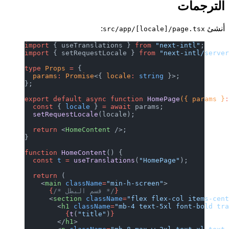
الترجمات
أنشئ
:
src/app/[locale]/page.tsx
import
 { useTranslations } 
from
 "next-intl"
;
import
 { setRequestLocale } 
from
 "next-intl/serve
type
 Props
 =
 {
  params
:
 Promise
<{ 
locale
:
 string
 }>;
};
export
 default
 async
 function
 HomePage
({ params }
  const
 { 
locale
 } 
=
 await
 params;
  setRequestLocale
(locale);
  return
 <
HomeContent
 />;
}
function
 HomeContent
() {
  const
 t
 =
 useTranslations
(
"HomePage"
);
  return
 (
    <
main
 className
=
"min-h-screen"
>
}
/* قسم البطل */
      {
      <
section
 className
=
"flex flex-col items-cen
        <
h1
 className
=
"mb-4 text-5xl font-bold tr
          {
t
(
"title"
)
}
        </
h1
>