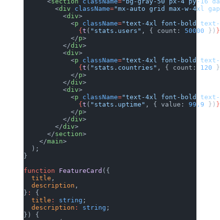
      <
section
 className
=
"bg-gray-50 px-4 py-16 d
        <
div
 className
=
"mx-auto grid max-w-4xl ga
          <
div
>
            <
p
 className
=
"text-4xl font-bold text
              {
t
(
"stats.users"
, { count: 
50000
 })
            </
p
>
          </
div
>
          <
div
>
            <
p
 className
=
"text-4xl font-bold text
              {
t
(
"stats.countries"
, { count: 
120
 
            </
p
>
          </
div
>
          <
div
>
            <
p
 className
=
"text-4xl font-bold text
              {
t
(
"stats.uptime"
, { value: 
99.9
 })
            </
p
>
          </
div
>
        </
div
>
      </
section
>
    </
main
>
  );
}
function
 FeatureCard
({
  title
,
  description
,
}
:
 {
  title
:
 string
;
  description
:
 string
;
}) {