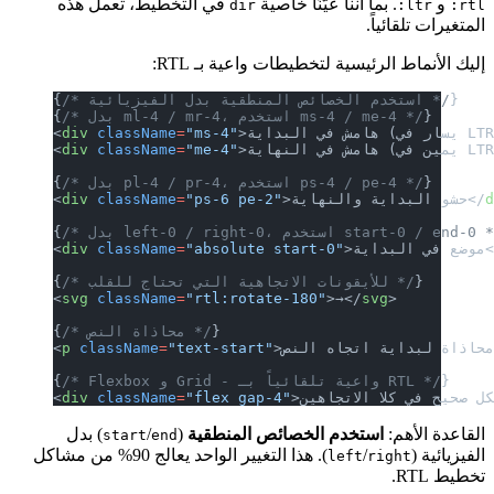
و
. بما أننا عيّنّا خاصية
في التخطيط، تعمل هذه
dir
ltr:
rtl:
المتغيرات تلقائياً.
إليك الأنماط الرئيسية لتخطيطات واعية بـ RTL:
}
/* استخدم الخصائص المنطقية بدل الفيزيائية */
{
}
/* بدل ml-4 / mr-4، استخدم ms-4 / me-4 */
{
<
div
 className
=
"ms-4"
<
div
 className
=
"me-4"
}
/* بدل pl-4 / pr-4، استخدم ps-4 / pe-4 */
{
>حشو البداية والنهاية</
"ps-6 pe-2"
=
 className
div
<
 left-0 / right-0، استخدم start-0 / end-0 */
{
<
div
 className
=
"absolute start-0"
}
/* للأيقونات الاتجاهية التي تحتاج للقلب */
{
<
svg
 className
=
"rtl:rotate-180"
>→</
svg
>
}
/* محاذاة النص */
{
<
p
 className
=
"text-start"
}
/* Flexbox و Grid - واعية تلقائياً بـ RTL */
{
<
div
 className
=
"flex gap-4"
القاعدة الأهم:
استخدم الخصائص المنطقية
(
/
) بدل
start
end
الفيزيائية (
/
). هذا التغيير الواحد يعالج 90% من مشاكل
left
right
تخطيط RTL.