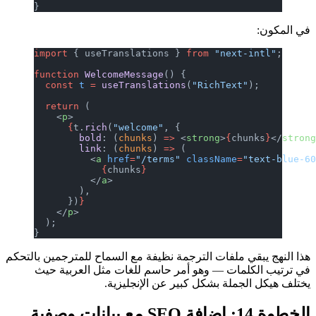
}
في المكون:
import
 { useTranslations } 
from
 "next-intl"
;
function
 WelcomeMessage
() {
  const
 t
 =
 useTranslations
(
"RichText"
);
  return
 (
    <
p
>
      {
t.
rich
(
"welcome"
, {
        bold
: (
chunks
) 
=>
 <
strong
>
{
chunks
}
</
stron
        link
: (
chunks
) 
=>
 (
          <
a
 href
=
"/terms"
 className
=
"text-blue-6
            {
chunks
}
          </
a
>
        ),
      })
}
    </
p
>
  );
}
هذا النهج يبقي ملفات الترجمة نظيفة مع السماح للمترجمين بالتحكم
في ترتيب الكلمات — وهو أمر حاسم للغات مثل العربية حيث
يختلف هيكل الجملة بشكل كبير عن الإنجليزية.
الخطوة 14: إضافة SEO مع بيانات وصفية