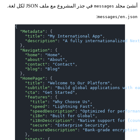
أنشئ مجلد
في جذر المشروع مع ملف JSON لكل لغة.
messages
:
messages/en.json
{
  "Metadata"
: {
    "title"
: 
"My International App"
,
    "description"
: 
"A fully internationalized Nex
  },
  "Navigation"
: {
    "home"
: 
"Home"
,
    "about"
: 
"About"
,
    "contact"
: 
"Contact"
,
    "blog"
: 
"Blog"
  },
  "HomePage"
: {
    "title"
: 
"Welcome to Our Platform"
,
    "subtitle"
: 
"Build global applications with e
    "cta"
: 
"Get Started"
,
    "features"
: {
      "title"
: 
"Why Choose Us"
,
      "speed"
: 
"Lightning Fast"
,
      "speedDescription"
: 
"Optimized for performa
      "i18n"
: 
"Built for Global"
,
      "i18nDescription"
: 
"Native support for {cou
      "secure"
: 
"Enterprise Security"
,
      "secureDescription"
: 
"Bank-grade encryption
    },
    "stats"
: {