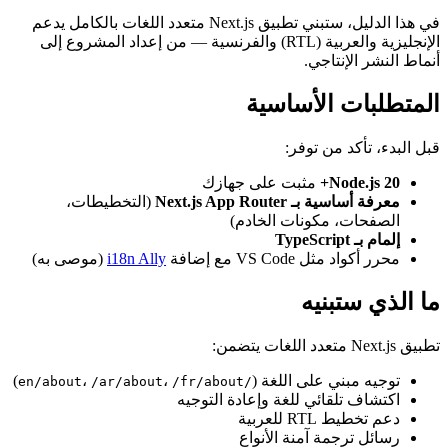
في هذا الدليل، ستبني تطبيق Next.js متعدد اللغات بالكامل يدعم
الإنجليزية والعربية (RTL) والفرنسية — من إعداد المشروع إلى
أنماط النشر الإنتاجي.
المتطلبات الأساسية
قبل البدء، تأكد من توفر:
Node.js 20+
مثبت على جهازك
معرفة أساسية بـ Next.js App Router
(التخطيطات،
الصفحات، مكونات الخادم)
إلمام بـ TypeScript
محرر أكواد مثل VS Code مع إضافة
i18n Ally
(موصى به)
ما الذي ستبنيه
تطبيق Next.js متعدد اللغات يتضمن:
توجيه مبني على اللغة (
،
،
)
/ar/about
/fr/about
/en/about
اكتشاف تلقائي للغة وإعادة التوجيه
دعم تخطيط RTL للعربية
رسائل ترجمة آمنة الأنواع