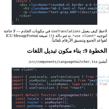
  return
 (
    <
div
 className
=
"rounded-xl border p-6 transit
      <
h3
 className
=
"mb-2 text-xl font-semibold"
>
      <
p
 className
=
"text-gray-600"
>
{
description
}
<
    </
div
>
  );
}
لاحظ كيف يعمل
في مكونات الخادم — لا حاجة
useTranslations
لتوجيه
. تدعم دالة
صيغة ICU MessageFormat
t()
"use client"
لقواعد الجمع وتنسيق الأرقام تلقائياً.
الخطوة 9: بناء مكون تبديل اللغات
أنشئ
:
src/components/LanguageSwitcher.tsx
"use client"
;
import
 { useLocale, useTranslations } 
from
 "next-
import
 { useRouter, usePathname } 
from
 "next/navi
import
 { locales, localeNames, 
type
 Locale } 
from
import
 { useTransition } 
from
 "react"
;
export
 default
 function
 LanguageSwitcher
() 
{
  const
 locale
 =
 useLocale
();
  const
 router
 =
 useRouter
();
  const
 pathname
 =
 usePathname
();