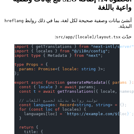
واعية باللغة
أنشئ بيانات وصفية صحيحة لكل لغة، بما في ذلك روابط
hreflang
البديلة.
حدّث
:
src/app/[locale]/layout.tsx
import
 { getTranslations } 
from
 "next-intl/server
import
 { locales } 
from
 "@/i18n/config"
;
import
 type
 { Metadata } 
from
 "next"
;
type
 Props
 =
 {
  params
:
 Promise
<{ 
locale
:
 string
 }>;
};
export
 async
 function
 generateMetadata
({ 
params
 }
  const
 { 
locale
 } 
=
 await
 params;
  const
 t
 =
 await
 getTranslations
({ locale, names
  // توليد روابط بديلة لجميع اللغات
  const
 languages
:
 Record
<
string
, 
string
> 
=
 {};
  for
 (
const
 loc
 of
 locales) {
    languages[loc] 
=
 `https://example.com/${
loc
}`
  }
  return
 {
    title: {