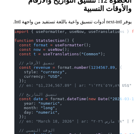
الخطوة 12: تنسيق التواريخ والأرقام
والأوقات النسبية
يوفر next-intl أدوات تنسيق واعية باللغة تستفيد من واجهة Intl.
import
 { useFormatter, useNow, useTranslations } 
function
 StatsSection
() {
  const
 format
 =
 useFormatter
();
  const
 now
 =
 useNow
();
  const
 t
 =
 useTranslations
(
"Common"
);
  // تنسيق الأرقام
  const
 revenue
 =
 format.
number
(
1234567.89
, {
    style: 
"currency"
,
    currency: 
"USD"
,
  });
  // en: "$1
  // تنسيق التاريخ
  const
 date
 =
 format.
dateTime
(
new
 Date
(
"2026-03-
    year: 
"numeric"
,
    month: 
"long"
,
    day: 
"numeric"
,
  });
fr: "18 mar"
  // الوقت النسبي