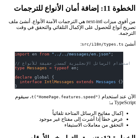
الخطوة 11: إضافة أمان الأنواع للترجمات
من أقوى ميزات next-intl هي الترجمات الآمنة الأنواع. أنشئ ملف
تصريح أنواع للحصول على الإكمال التلقائي والتحقق في وقت
الترجمة.
أنشئ
:
src/i18n/types.ts
import
 en 
from
 "../../messages/en.json"
;
// استخدام الرسائل الإنجليزية كمصدر حقيقة للأنواع
type
 Messages
 =
 typeof
 en;
declare
 global {
  interface
 IntlMessages
 extends
 Messages
 {}
}
الآن عند استخدام
، سيقوم
t("HomePage.features.speed")
TypeScript بـ:
إكمال مفاتيح الرسائل المتاحة تلقائياً
عرض خطأ إذا أشرت إلى مفتاح غير موجود
التحقق من معاملات الاستيفاء