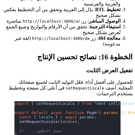
والعربية والفرنسية
تخطيط RTL
: بدّل إلى العربية وتحقق من أن التخطيط يعكس
بشكل صحيح
الوصول المباشر
: زر
مباشرة
http://localhost:3000/ar
استيفاء الترجمة
: تحقق من أن الأرقام والتواريخ وصيغ الجمع
تُعرض بشكل صحيح
معالجة 404
: زر
(لغة غير
http://localhost:3000/de
مدعومة)
الخطوة 16: نصائح تحسين الإنتاج
تفعيل العرض الثابت
للحصول على أفضل أداء، فعّل التوليد الثابت لجميع صفحاتك
المحلية. أضف
في أعلى كل صفحة وتخطيط
setRequestLocale
يستخدم الترجمات:
import
 { setRequestLocale } 
from
 "next-intl/serve
export
 default
 async
 function
 Page
({ params }
:
 Pr
  const
 { 
locale
 } 
=
 await
 params;
  setRequestLocale
(locale);
  // ... بقية المكون