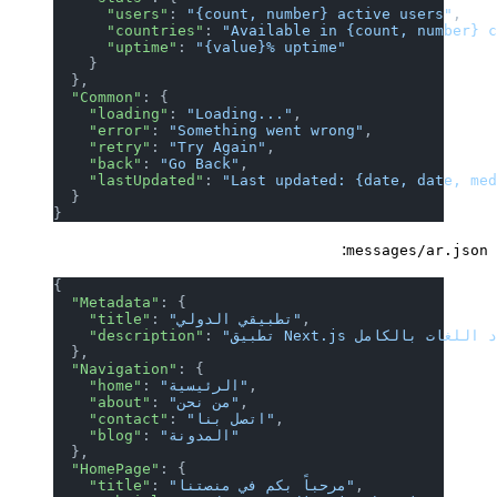
      "users"
: 
"{count, number} active users"
,
      "countries"
: 
"Available in {count, number} 
      "uptime"
: 
"{value}% uptime"
    }
  },
  "Common"
: {
    "loading"
: 
"Loading..."
,
    "error"
: 
"Something went wrong"
,
    "retry"
: 
"Try Again"
,
    "back"
: 
"Go Back"
,
    "lastUpdated"
: 
"Last updated: {date, date, me
  }
}
:
messages/ar.json
{
  "Metadata"
: {
,
"تطبيقي الدولي"
: 
    "title"
    "description"
: 
  },
  "Navigation"
: {
,
"الرئيسية"
: 
    "home"
,
"من نحن"
: 
    "about"
,
"اتصل بنا"
: 
    "contact"
"المدونة"
: 
    "blog"
  },
  "HomePage"
: {
,
"مرحباً بكم في منصتنا"
: 
    "title"