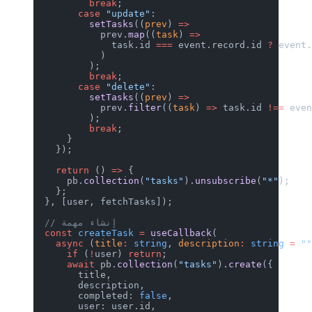
          break
;
        case
 "update"
:
          setTasks
((
prev
) 
=>
            prev.
map
((
task
) 
=>
              task.id 
===
 event.record.id 
?
 event
            )
          );
          break
;
        case
 "delete"
:
          setTasks
((
prev
) 
=>
            prev.
filter
((
task
) 
=>
 task.id 
!==
 eve
          );
          break
;
      }
    });
    return
 () 
=>
 {
      pb.
collection
(
"tasks"
).
unsubscribe
(
"*"
);
    };
  }, [user, fetchTasks]);
  // إنشاء مهمة
  const
 createTask
 =
 useCallback
(
    async
 (
title
:
 string
, 
description
:
 string
 =
 "
      if
 (
!
user) 
return
;
      await
 pb.
collection
(
"tasks"
).
create
({
        title,
        description,
        completed: 
false
,
        user: user.id,