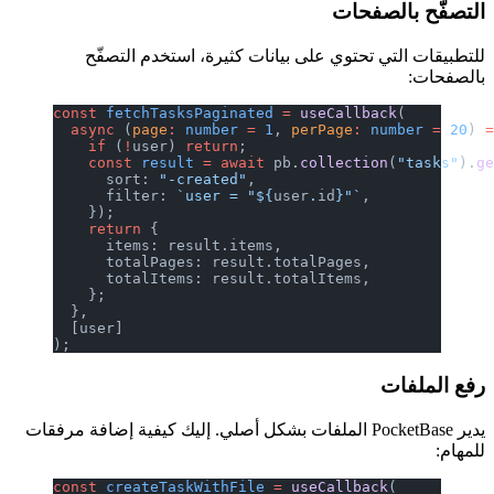
التصفّح بالصفحات
للتطبيقات التي تحتوي على بيانات كثيرة، استخدم التصفّح
بالصفحات:
const
 fetchTasksPaginated
 =
 useCallback
(
  async
 (
page
:
 number
 =
 1
, 
perPage
:
 number
 =
 20
) 
    if
 (
!
user) 
return
;
    const
 result
 =
 await
 pb.
collection
(
"tasks"
).
g
      sort: 
"-created"
,
      filter: 
`user = "${
user
.
id
}"`
,
    });
    return
 {
      items: result.items,
      totalPages: result.totalPages,
      totalItems: result.totalItems,
    };
  },
  [user]
);
رفع الملفات
يدير PocketBase الملفات بشكل أصلي. إليك كيفية إضافة مرفقات
للمهام:
const
 createTaskWithFile
 =
 useCallback
(