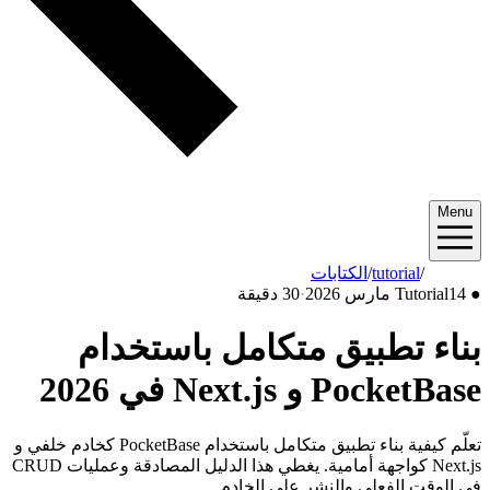
Menu
2026/03
/
tutorial
/
الكتابات
●
14 مارس 2026
Tutorial
·
30 دقيقة
بناء تطبيق متكامل باستخدام
PocketBase و Next.js في 2026
تعلّم كيفية بناء تطبيق متكامل باستخدام PocketBase كخادم خلفي و
Next.js كواجهة أمامية. يغطي هذا الدليل المصادقة وعمليات CRUD
في الوقت الفعلي والنشر على الخادم.