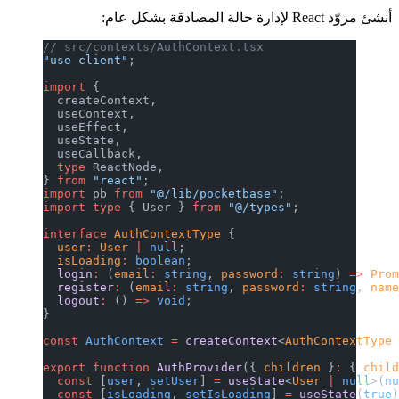
أنشئ مزوّد React لإدارة حالة المصادقة بشكل عام:
// src/contexts/AuthContext.tsx
"use client"
;
import
 {
  createContext,
  useContext,
  useEffect,
  useState,
  useCallback,
  type
 ReactNode,
} 
from
 "react"
;
import
 pb 
from
 "@/lib/pocketbase"
;
import
 type
 { User } 
from
 "@/types"
;
interface
 AuthContextType
 {
  user
:
 User
 |
 null
;
  isLoading
:
 boolean
;
  login
:
 (
email
:
 string
, 
password
:
 string
) 
=>
 Pro
  register
:
 (
email
:
 string
, 
password
:
 string
, 
nam
  logout
:
 () 
=>
 void
;
}
const
 AuthContext
 =
 createContext
<
AuthContextType
export
 function
 AuthProvider
({ 
children
 }
:
 { 
chil
  const
 [
user
, 
setUser
] 
=
 useState
<
User
 |
 null
>(
n
  const
 [
isLoading
, 
setIsLoading
] 
=
 useState
(
true