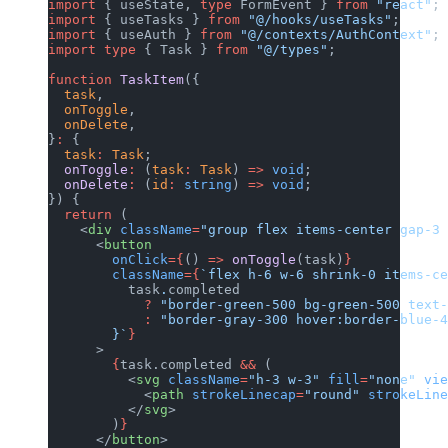
import
 { useState, 
type
 FormEvent } 
from
 "react"
;
import
 { useTasks } 
from
 "@/hooks/useTasks"
;
import
 { useAuth } 
from
 "@/contexts/AuthContext"
;
import
 type
 { Task } 
from
 "@/types"
;
function
 TaskItem
({
  task
,
  onToggle
,
  onDelete
,
}
:
 {
  task
:
 Task
;
  onToggle
:
 (
task
:
 Task
) 
=>
 void
;
  onDelete
:
 (
id
:
 string
) 
=>
 void
;
}) {
  return
 (
    <
div
 className
=
"group flex items-center gap-3
      <
button
        onClick
={
() 
=>
 onToggle
(task)
}
        className
={
`flex h-6 w-6 shrink-0 items-c
          task
.
completed
            ?
 "border-green-500 bg-green-500 text
            :
 "border-gray-300 hover:border-blue-
        }`
}
      >
        {
task.completed 
&&
 (
          <
svg
 className
=
"h-3 w-3"
 fill
=
"none"
 vi
            <
path
 strokeLinecap
=
"round"
 strokeLin
          </
svg
>
        )
}
      </
button
>