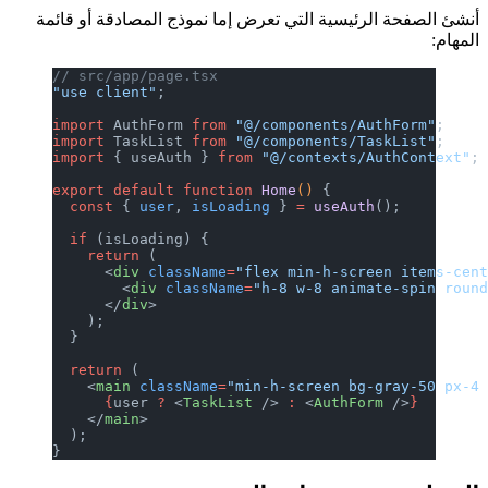
أنشئ الصفحة الرئيسية التي تعرض إما نموذج المصادقة أو قائمة
المهام:
// src/app/page.tsx
"use client"
;
import
 AuthForm 
from
 "@/components/AuthForm"
;
import
 TaskList 
from
 "@/components/TaskList"
;
import
 { useAuth } 
from
 "@/contexts/AuthContext"
;
export
 default
 function
 Home
() 
{
  const
 { 
user
, 
isLoading
 } 
=
 useAuth
();
  if
 (isLoading) {
    return
 (
      <
div
 className
=
"flex min-h-screen items-cen
        <
div
 className
=
"h-8 w-8 animate-spin roun
      </
div
>
    );
  }
  return
 (
    <
main
 className
=
"min-h-screen bg-gray-50 px-4
      {
user 
?
 <
TaskList
 /> 
:
 <
AuthForm
 />
}
    </
main
>
  );
}