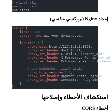
# بناء الإنتاج
npm
 run
 build
npm
 start
إعداد Nginx (بروكسي عكسي)
server
 {
    listen 
80
;
    server_name 
api.your-domain.com;
    location
 / 
{
        proxy_pass 
http://127.0.0.1:8090;
        proxy_set_header 
Host $host;
        proxy_set_header 
X-Real-IP $remote_addr;
        proxy_set_header 
X-Forwarded-For $proxy_a
        proxy_set_header 
X-Forwarded-Proto $schem
        # دعم WebSocket للوقت الفعلي
        proxy_http_version 
1.1
;
        proxy_set_header 
Upgrade $http_upgrade;
        proxy_set_header 
Connection 
"upgrade"
;
    }
}
استكشاف الأخطاء وإصلاحها
أخطاء CORS