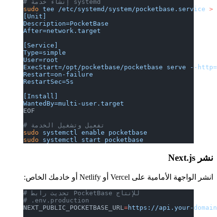
# إنشاء خدمة systemd
sudo
 tee
 /etc/systemd/system/pocketbase.service
 >
[Unit]
Description=PocketBase
After=network.target
[Service]
Type=simple
User=root
ExecStart=/opt/pocketbase/pocketbase serve --http
Restart=on-failure
RestartSec=5s
[Install]
WantedBy=multi-user.target
EOF
# تفعيل وتشغيل الخدمة
sudo
 systemctl
 enable
 pocketbase
sudo
 systemctl
 start
 pocketbase
نشر Next.js
انشر الواجهة الأمامية على Vercel أو Netlify أو خادمك الخاص:
# تحديث رابط PocketBase للإنتاج
# .env.production
NEXT_PUBLIC_POCKETBASE_URL
=
https://api.your-domai