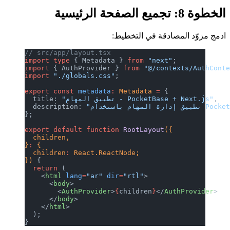
الخطوة 8: تجميع الصفحة الرئيسية
ادمج مزوّد المصادقة في التخطيط:
// src/app/layout.tsx
import
 type
 { Metadata } 
from
 "next"
;
import
 { AuthProvider } 
from
 "@/contexts/AuthCont
import
 "./globals.css"
;
export
 const
 metadata
:
 Metadata
 =
 {
,
"تطبيق المهام - PocketBase + Next.js"
  title: 
  description: 
};
export
 default
 function
 RootLayout
({
  children,
}
:
 {
  children
:
 React.ReactNode;
}) 
{
  return
 (
    <
html
 lang
=
"ar"
 dir
=
"rtl"
>
      <
body
>
        <
AuthProvider
>
{
children
}
</
AuthProvider
>
      </
body
>
    </
html
>
  );
}