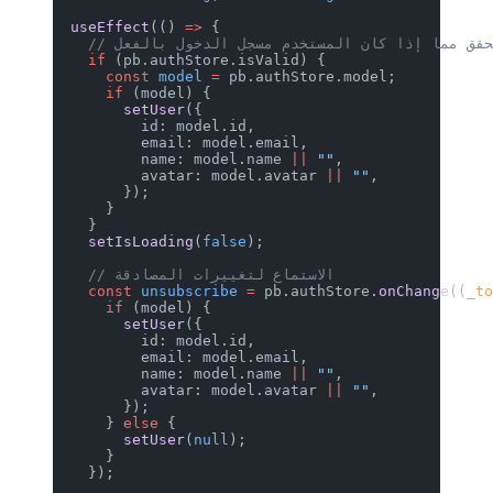
  useEffect
(() 
=>
 {
/ التحقق مما إذا كان المستخدم مسجل الدخول بالفعل
    if
 (pb.authStore.isValid) {
      const
 model
 =
 pb.authStore.model;
      if
 (model) {
        setUser
({
          id: model.id,
          email: model.email,
          name: model.name 
||
 ""
,
          avatar: model.avatar 
||
 ""
,
        });
      }
    }
    setIsLoading
(
false
);
    // الاستماع لتغييرات المصادقة
    const
 unsubscribe
 =
 pb.authStore.
onChange
((
_t
      if
 (model) {
        setUser
({
          id: model.id,
          email: model.email,
          name: model.name 
||
 ""
,
          avatar: model.avatar 
||
 ""
,
        });
      } 
else
 {
        setUser
(
null
);
      }
    });