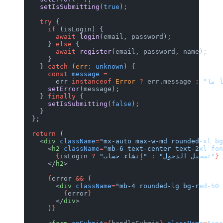
    setIsSubmitting
(
true
);
    try
 {
      if
 (isLogin) {
        await
 login
(email, password);
      } 
else
 {
        await
 register
(email, password, name);
      }
    } 
catch
 (
err
:
 unknown
) {
      const
 message
 =
        err 
instanceof
 Error
 ?
 err.message 
:
      setError
(message);
    } 
finally
 {
      setIsSubmitting
(
false
);
    }
  };
  return
 (
    <
div
 className
=
"mx-auto max-w-md rounded-xl 
      <
h2
 className
=
"mb-6 text-center text-2xl fo
}
 "إنشاء حساب"
 "تسجيل الدخول"
 :
?
isLogin 
        {
      </
h2
>
      {
error 
&&
 (
        <
div
 className
=
"mb-4 rounded-lg bg-red-50
          {
error
}
        </
div
>
      )
}