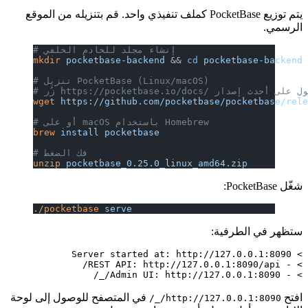
يتم توزيع PocketBase كملف تنفيذي واحد. قم بتنزيله من الموقع
الرسمي.
# إنشاء مجلد للخادم الخلفي
mkdir
 pocketbase-backend
 && 
cd
 pocketbase-backend
# تنزيل PocketBase (Linux/macOS)
https://pocketbase/ للحصول على أحدث إصدار
wget
 https://github.com/pocketbase/pocketbase/rel
# أو على macOS باستخدام Homebrew
brew
 install
 pocketbase
# فك الضغط
unzip
 pocketbase_0.25.0_linux_amd64.zip
شغّل PocketBase:
./pocketbase
 serve
ستظهر في الطرفية:
> - Admin UI: http://127.0.0.1:8090/_/

افتح
في المتصفح للوصول إلى لوحة
http://127.0.0.1:8090/_/