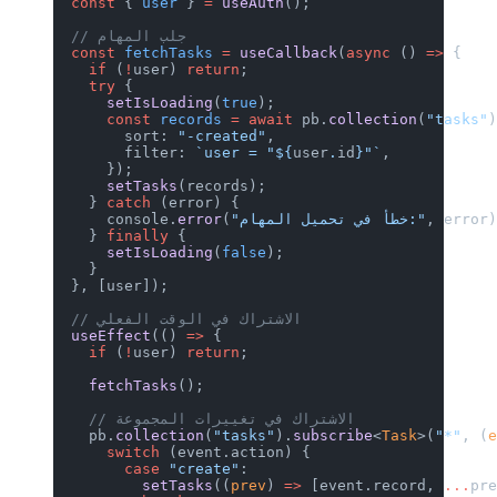
  const
 { 
user
 } 
=
 useAuth
();
  // جلب المهام
  const
 fetchTasks
 =
 useCallback
(
async
 () 
=>
 {
    if
 (
!
user) 
return
;
    try
 {
      setIsLoading
(
true
);
      const
 records
 =
 await
 pb.
collection
(
"tasks"
        sort: 
"-created"
,
        filter: 
`user = "${
user
.
id
}"`
,
      });
      setTasks
(records);
    } 
catch
 (error) {
, error
"خطأ في تحميل المهام:"
(
error
      console.
    } 
finally
 {
      setIsLoading
(
false
);
    }
  }, [user]);
  // الاشتراك في الوقت الفعلي
  useEffect
(() 
=>
 {
    if
 (
!
user) 
return
;
    fetchTasks
();
    // الاشتراك في تغييرات المجموعة
    pb.
collection
(
"tasks"
).
subscribe
<
Task
>(
"*"
, (
      switch
 (event.action) {
        case
 "create"
:
          setTasks
((
prev
) 
=>
 [event.record, 
...
pr