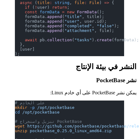
  async
 (
title
:
 string
, 
file
:
 File
) 
=>
 {
    if
 (
!
user) 
return
;
    const
 formData
 =
 new
 FormData
();
    formData.
append
(
"title"
, title);
    formData.
append
(
"user"
, user.id);
    formData.
append
(
"completed"
, 
"false"
);
    formData.
append
(
"attachment"
, file);
    await
 pb.
collection
(
"tasks"
).
create
(formData)
  },
  [user]
);
النشر في بيئة الإنتاج
نشر PocketBase
يمكن نشر PocketBase على أي خادم Linux:
# على الخادم
mkdir
 -p
 /opt/pocketbase
cd
 /opt/pocketbase
# تنزيل واستخراج PocketBase
wget
 https://github.com/pocketbase/pocketbase/rel
unzip
 pocketbase_0.25.0_linux_amd64.zip