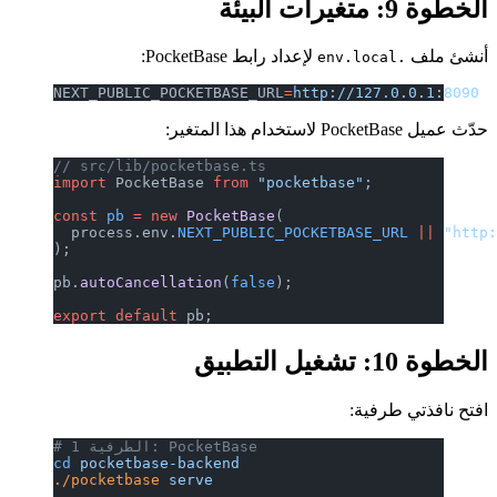
الخطوة 9: متغيرات البيئة
أنشئ ملف
لإعداد رابط PocketBase:
.env.local
NEXT_PUBLIC_POCKETBASE_URL
=
http://127.0.0.1:8090
حدّث عميل PocketBase لاستخدام هذا المتغير:
// src/lib/pocketbase.ts
import
 PocketBase 
from
 "pocketbase"
;
const
 pb
 =
 new
 PocketBase
(
  process.env.
NEXT_PUBLIC_POCKETBASE_URL
 ||
 "http
);
pb.
autoCancellation
(
false
);
export
 default
 pb;
الخطوة 10: تشغيل التطبيق
افتح نافذتي طرفية:
# الطرفية 1: PocketBase
cd
 pocketbase-backend
./pocketbase
 serve