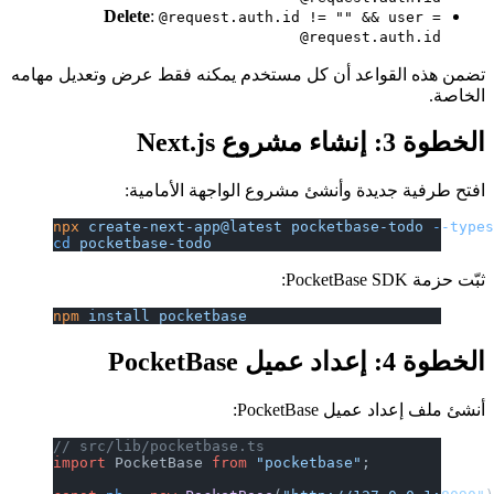
Delete
:
@request.auth.id != "" && user =
@request.auth.id
تضمن هذه القواعد أن كل مستخدم يمكنه فقط عرض وتعديل مهامه
الخاصة.
الخطوة 3: إنشاء مشروع Next.js
افتح طرفية جديدة وأنشئ مشروع الواجهة الأمامية:
npx
 create-next-app@latest
 pocketbase-todo
 --type
cd
 pocketbase-todo
ثبّت حزمة PocketBase SDK:
npm
 install
 pocketbase
الخطوة 4: إعداد عميل PocketBase
أنشئ ملف إعداد عميل PocketBase:
// src/lib/pocketbase.ts
import
 PocketBase 
from
 "pocketbase"
;