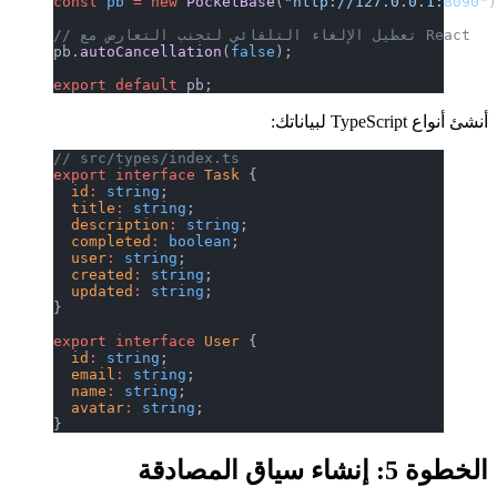
const
 pb
 =
 new
 PocketBase
(
"http://127.0.0.1:8090"
// تعطيل الإلغاء التلقائي لتجنب التعارض مع React
pb.
autoCancellation
(
false
);
export
 default
 pb;
أنشئ أنواع TypeScript لبياناتك:
// src/types/index.ts
export
 interface
 Task
 {
  id
:
 string
;
  title
:
 string
;
  description
:
 string
;
  completed
:
 boolean
;
  user
:
 string
;
  created
:
 string
;
  updated
:
 string
;
}
export
 interface
 User
 {
  id
:
 string
;
  email
:
 string
;
  name
:
 string
;
  avatar
:
 string
;
}
الخطوة 5: إنشاء سياق المصادقة