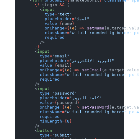
      <
form
 onSubmit
={
handleSubmit
}
 className
=
"sp
        {!
isLogin 
&&
 (
          <
input
            type
=
"text"
"اسمك"
=
            placeholder
            value
={
name
}
            onChange
={
(
e
) 
=>
 setName
(e.target.val
            className
=
"w-full rounded-lg border p
            required
          />
        )
}
        <
input
          type
=
"email"
"البريد الإلكتروني"
=
          placeholder
          value
={
email
}
          onChange
={
(
e
) 
=>
 setEmail
(e.target.valu
          className
=
"w-full rounded-lg border px-
          required
        />
        <
input
          type
=
"password"
"كلمة المرور"
=
          placeholder
          value
={
password
}
          onChange
={
(
e
) 
=>
 setPassword
(e.target.v
          className
=
"w-full rounded-lg border px-
          required
          minLength
={
8
}
        />
        <
button
          type
=
"submit"