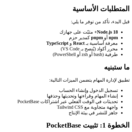
المتطلبات الأساسية
قبل البدء، تأكد من توفر ما يلي:
Node.js 18+
مثبّت على جهازك
npm
أو
pnpm
كمدير حزم
معرفة أساسية بـ
React
و
TypeScript
محرر أكواد (يُنصح بـ VS Code)
طرفية (bash أو zsh أو PowerShell)
ما ستبنيه
تطبيق لإدارة المهام يتضمن الميزات التالية:
تسجيل الدخول وإنشاء الحساب
إنشاء المهام وقراءتها وتحديثها وحذفها
تحديثات في الوقت الفعلي عبر اشتراكات PocketBase
واجهة متجاوبة مع Tailwind CSS
جاهز للنشر في بيئة الإنتاج
الخطوة 1: تثبيت PocketBase