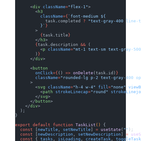
      <
div
 className
=
"flex-1"
>
        <
h3
          className
={
`font-medium ${
            task
.
completed
 ?
 "text-gray-400 line-
          }`
}
        >
          {
task.title
}
        </
h3
>
        {
task.description 
&&
 (
          <
p
 className
=
"mt-1 text-sm text-gray-50
        )
}
      </
div
>
      <
button
        onClick
={
() 
=>
 onDelete
(task.id)
}
        className
=
"rounded-lg p-2 text-gray-400 
      >
        <
svg
 className
=
"h-4 w-4"
 fill
=
"none"
 view
          <
path
 strokeLinecap
=
"round"
 strokeLinej
        </
svg
>
      </
button
>
    </
div
>
  );
}
export
 default
 function
 TaskList
() 
{
  const
 [
newTitle
, 
setNewTitle
] 
=
 useState
(
""
);
  const
 [
newDescription
, 
setNewDescription
] 
=
 use
  const
 { 
tasks
, 
isLoading
, 
createTask
, 
toggleTas