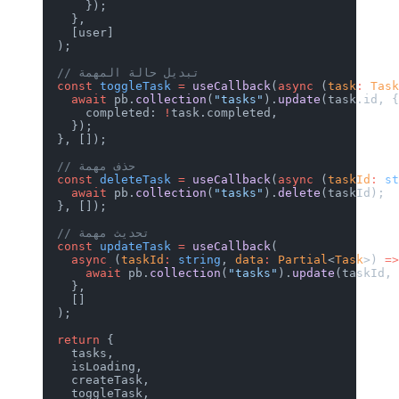
      });
    },
    [user]
  );
  // تبديل حالة المهمة
  const
 toggleTask
 =
 useCallback
(
async
 (
task
:
 Tas
    await
 pb.
collection
(
"tasks"
).
update
(task.id, 
      completed: 
!
task.completed,
    });
  }, []);
  // حذف مهمة
  const
 deleteTask
 =
 useCallback
(
async
 (
taskId
:
 s
    await
 pb.
collection
(
"tasks"
).
delete
(taskId);
  }, []);
  // تحديث مهمة
  const
 updateTask
 =
 useCallback
(
    async
 (
taskId
:
 string
, 
data
:
 Partial
<
Task
>) 
=
      await
 pb.
collection
(
"tasks"
).
update
(taskId,
    },
    []
  );
  return
 {
    tasks,
    isLoading,
    createTask,
    toggleTask,