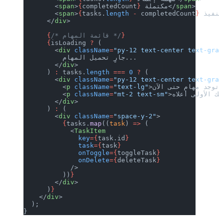
>
span
 مكتملة</
}
completedCount
{
>
span
        <
        <
span
>
{
tasks.
length
 -
 completedCount
}
      </
div
>
}
/* قائمة المهام */
      {
      {
isLoading 
?
 (
        <
div
 className
=
"py-12 text-center text-gr
          جارٍ تحميل المهام...
        </
div
>
      ) 
:
 tasks.
length
 ===
 0
 ?
 (
        <
div
 className
=
"py-12 text-center text-gr
          <
p
 className
=
"text-lg"
          <
p
 className
=
"mt-2 text-sm"
        </
div
>
      ) 
:
 (
        <
div
 className
=
"space-y-2"
>
          {
tasks.
map
((
task
) 
=>
 (
            <
TaskItem
              key
={
task.id
}
              task
={
task
}
              onToggle
={
toggleTask
}
              onDelete
={
deleteTask
}
            />
          ))
}
        </
div
>
      )
}
    </
div
>
  );
}