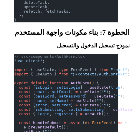
    deleteTask,
    updateTask,
    refetch: fetchTasks,
  };
}
الخطوة 7: بناء مكونات واجهة المستخدم
نموذج تسجيل الدخول والتسجيل
// src/components/AuthForm.tsx
"use client"
;
import
 { useState, 
type
 FormEvent } 
from
 "react"
;
import
 { useAuth } 
from
 "@/contexts/AuthContext"
;
export
 default
 function
 AuthForm
() 
{
  const
 [
isLogin
, 
setIsLogin
] 
=
 useState
(
true
);
  const
 [
email
, 
setEmail
] 
=
 useState
(
""
);
  const
 [
password
, 
setPassword
] 
=
 useState
(
""
);
  const
 [
name
, 
setName
] 
=
 useState
(
""
);
  const
 [
error
, 
setError
] 
=
 useState
(
""
);
  const
 [
isSubmitting
, 
setIsSubmitting
] 
=
 useStat
  const
 { 
login
, 
register
 } 
=
 useAuth
();
  const
 handleSubmit
 =
 async
 (
e
:
 FormEvent
) 
=>
 {
    e.
preventDefault
();
    setError
(
""
);