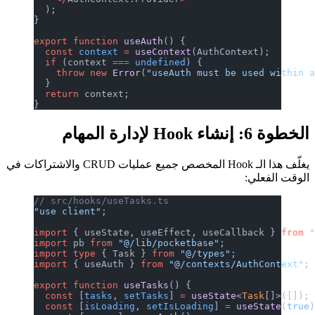
  );
}
export
 function
 useAuth
() {
  const
 context
 =
 useContext
(AuthContext);
  if
 (context 
===
 undefined
) {
    throw
 new
 Error
(
"useAuth must be used within 
  }
  return
 context;
}
الخطوة 6: إنشاء Hook لإدارة المهام
يغلّف هذا الـ Hook المخصص جميع عمليات CRUD والاشتراكات في
الوقت الفعلي:
// src/hooks/useTasks.ts
"use client"
;
import
 { useState, useEffect, useCallback } 
from
 
import
 pb 
from
 "@/lib/pocketbase"
;
import
 type
 { Task } 
from
 "@/types"
;
import
 { useAuth } 
from
 "@/contexts/AuthContext"
;
export
 function
 useTasks
() {
  const
 [
tasks
, 
setTasks
] 
=
 useState
<
Task
[]>([]);
  const
 [
isLoading
, 
setIsLoading
] 
=
 useState
(
true