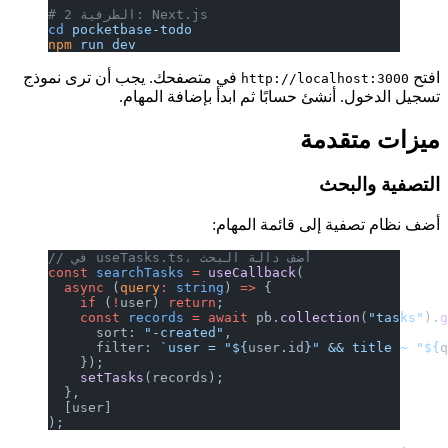
# الطرفية 2: Next.js
cd
 pocketbase-todo
npm
 run
 dev
افتح
في متصفحك. يجب أن ترى نموذج
http://localhost:3000
تسجيل الدخول. أنشئ حسابًا ثم ابدأ بإضافة المهام.
ميزات متقدمة
التصفية والبحث
أضف نظام تصفية إلى قائمة المهام:
// في useTasks.ts، أضف دالة البحث
const
 searchTasks
 =
 useCallback
(
  async
 (
query
:
 string
) 
=>
 {
    if
 (
!
user) 
return
;
    const
 records
 =
 await
 pb.
collection
(
"tasks"
).
      sort: 
"-created"
,
      filter: 
`user = "${
user
.
id
}" && title ~ "${
    });
    setTasks
(records);
  },
  [user]
);