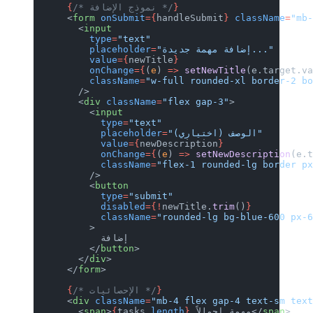
}
/* نموذج الإضافة */
      {
      <
form
 onSubmit
={
handleSubmit
}
 className
=
"mb
        <
input
          type
=
"text"
"إضافة مهمة جديدة..."
=
          placeholder
          value
={
newTitle
}
          onChange
={
(
e
) 
=>
 setNewTitle
(e.target.v
          className
=
"w-full rounded-xl border-2 b
        />
        <
div
 className
=
"flex gap-3"
>
          <
input
            type
=
"text"
"الوصف (اختياري)"
=
            placeholder
            value
={
newDescription
}
            onChange
={
(
e
) 
=>
 setNewDescription
(e.
            className
=
"flex-1 rounded-lg border p
          />
          <
button
            type
=
"submit"
            disabled
={!
newTitle.
trim
()
}
            className
=
"rounded-lg bg-blue-600 px-
          >
            إضافة
          </
button
>
        </
div
>
      </
form
>
}
/* الإحصائيات */
      {
      <
div
 className
=
"mb-4 flex gap-4 text-sm tex
>
span
 مهمة إجمالاً</
}
length
tasks.
{
>
span
        <