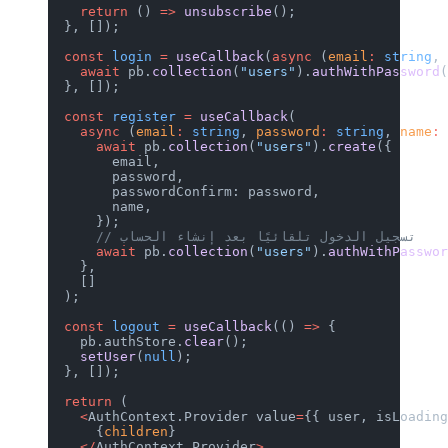
    return
 () 
=>
 unsubscribe
();
  }, []);
  const
 login
 =
 useCallback
(
async
 (
email
:
 string
,
    await
 pb.
collection
(
"users"
).
authWithPassword
  }, []);
  const
 register
 =
 useCallback
(
    async
 (
email
:
 string
, 
password
:
 string
, 
name
:
      await
 pb.
collection
(
"users"
).
create
({
        email,
        password,
        passwordConfirm: password,
        name,
      });
      // تسجيل الدخول تلقائيًا بعد إنشاء الحساب
      await
 pb.
collection
(
"users"
).
authWithPasswo
    },
    []
  );
  const
 logout
 =
 useCallback
(() 
=>
 {
    pb.authStore.
clear
();
    setUser
(
null
);
  }, []);
  return
 (
    <
AuthContext.Provider value
=
{{ user, isLoadin
      {
children
}
    </
AuthContext.Provider
>