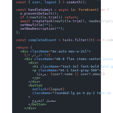
  const
 { 
user
, 
logout
 } 
=
 useAuth
();
  const
 handleSubmit
 =
 async
 (
e
:
 FormEvent
) 
=>
 {
    e.
preventDefault
();
    if
 (
!
newTitle.
trim
()) 
return
;
    await
 createTask
(newTitle.
trim
(), newDescript
    setNewTitle
(
""
);
    setNewDescription
(
""
);
  };
  const
 completedCount
 =
 tasks.
filter
((
t
) 
=>
 t.co
  return
 (
    <
div
 className
=
"mx-auto max-w-2xl"
>
}
/* الرأس */
      {
      <
div
 className
=
"mb-8 flex items-center just
        <
div
>
          <
h1
 className
=
"text-3xl font-bold text-
          <
p
 className
=
"mt-1 text-gray-500"
>
}
 user?.email
||
user?.name 
{
            مرحبًا، 
          </
p
>
        </
div
>
        <
button
          onClick
={
logout
}
          className
=
"rounded-lg px-4 py-2 text-sm
        >
          تسجيل الخروج
        </
button
>
      </
div
>