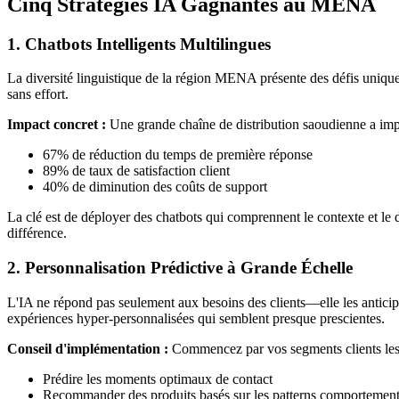
Cinq Stratégies IA Gagnantes au MENA
1. Chatbots Intelligents Multilingues
La diversité linguistique de la région MENA présente des défis uniques
sans effort.
Impact concret :
Une grande chaîne de distribution saoudienne a impl
67% de réduction du temps de première réponse
89% de taux de satisfaction client
40% de diminution des coûts de support
La clé est de déployer des chatbots qui comprennent le contexte et le 
différence.
2. Personnalisation Prédictive à Grande Échelle
L'IA ne répond pas seulement aux besoins des clients—elle les anticip
expériences hyper-personnalisées qui semblent presque prescientes.
Conseil d'implémentation :
Commencez par vos segments clients les p
Prédire les moments optimaux de contact
Recommander des produits basés sur les patterns comportemen