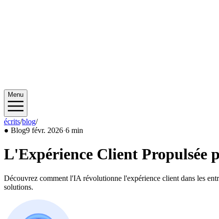
Menu
écrits
/
blog
/
2026/02
●
Blog
9 févr. 2026
·
6 min
L'Expérience Client Propulsée 
Découvrez comment l'IA révolutionne l'expérience client dans les ent
solutions.