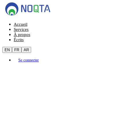
Accueil
Services
À propos
Écrits
EN
FR
AR
Se connecter