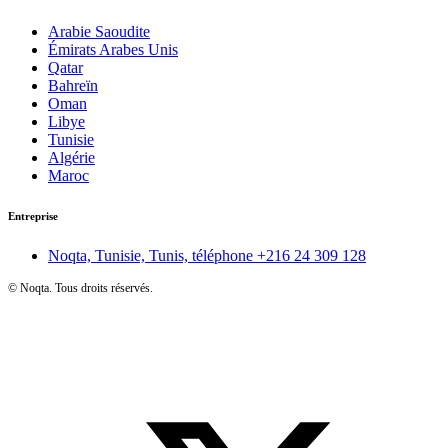
Arabie Saoudite
Émirats Arabes Unis
Qatar
Bahreïn
Oman
Libye
Tunisie
Algérie
Maroc
Entreprise
Noqta, Tunisie, Tunis, téléphone
+216 24 309 128
©
Noqta. Tous droits réservés.