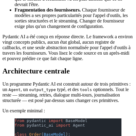
devrait l'être.
Fragmentation des fournisseurs.
Chaque fournisseur de
modèles a ses propres particularités pour l'appel d'outils, les
sorties structurées et le streaming. Changer de fournisseur
exige plus qu'un changement de configuration.
Pydantic AI a été conçu en réponse directe. Le framework a environ
vingt concepts publics, aucun état global, aucun registre de
callbacks, et une seule abstraction normalisée pour l'appel d'outils à
travers les fournisseurs. Vous lisez le code source en un après-midi
et pouvez prédire ce que fait chaque ligne.
Architecture centrale
Un programme Pydantic AI est construit autour de trois primitives :
un
, un
typé, et des
optionnels. Tout le
Agent
output_type
tools
reste — streaming, retries, dialogue multi-tours, journalisation
structurée — est posé par-dessus sans changer ces primitives.
Un exemple minimal :
from
 pydantic 
import
 BaseModel
from
 pydantic_ai 
import
 Agent
class
 Order
(
BaseModel
):