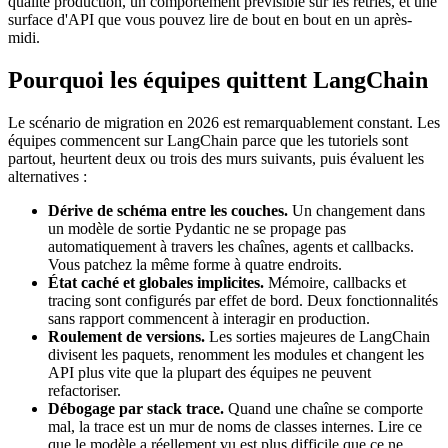
qualité production, un comportement prévisible sur les retries, et une
surface d'API que vous pouvez lire de bout en bout en un après-
midi.
Pourquoi les équipes quittent LangChain
Le scénario de migration en 2026 est remarquablement constant. Les
équipes commencent sur LangChain parce que les tutoriels sont
partout, heurtent deux ou trois des murs suivants, puis évaluent les
alternatives :
Dérive de schéma entre les couches.
Un changement dans
un modèle de sortie Pydantic ne se propage pas
automatiquement à travers les chaînes, agents et callbacks.
Vous patchez la même forme à quatre endroits.
État caché et globales implicites.
Mémoire, callbacks et
tracing sont configurés par effet de bord. Deux fonctionnalités
sans rapport commencent à interagir en production.
Roulement de versions.
Les sorties majeures de LangChain
divisent les paquets, renomment les modules et changent les
API plus vite que la plupart des équipes ne peuvent
refactoriser.
Débogage par stack trace.
Quand une chaîne se comporte
mal, la trace est un mur de noms de classes internes. Lire ce
que le modèle a réellement vu est plus difficile que ce ne