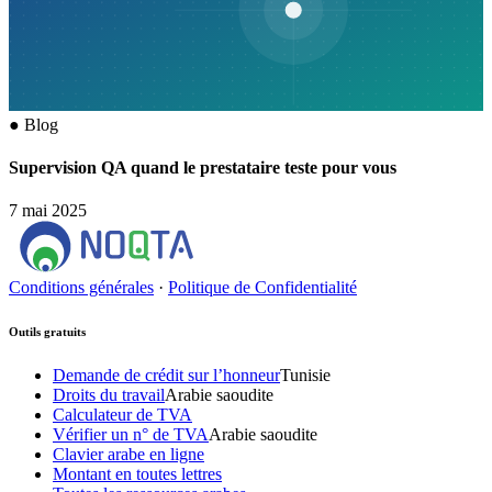
●
Blog
Supervision QA quand le prestataire teste pour vous
7 mai 2025
Conditions générales
·
Politique de Confidentialité
Outils gratuits
Demande de crédit sur l’honneur
Tunisie
Droits du travail
Arabie saoudite
Calculateur de TVA
Vérifier un n° de TVA
Arabie saoudite
Clavier arabe en ligne
Montant en toutes lettres