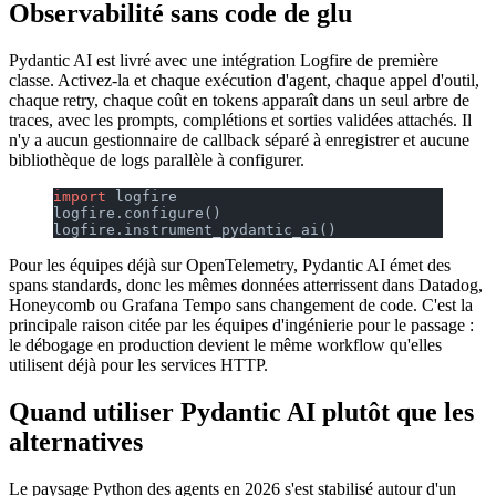
Observabilité sans code de glu
Pydantic AI est livré avec une intégration Logfire de première
classe. Activez-la et chaque exécution d'agent, chaque appel d'outil,
chaque retry, chaque coût en tokens apparaît dans un seul arbre de
traces, avec les prompts, complétions et sorties validées attachés. Il
n'y a aucun gestionnaire de callback séparé à enregistrer et aucune
bibliothèque de logs parallèle à configurer.
import
 logfire
logfire.configure()
logfire.instrument_pydantic_ai()
Pour les équipes déjà sur OpenTelemetry, Pydantic AI émet des
spans standards, donc les mêmes données atterrissent dans Datadog,
Honeycomb ou Grafana Tempo sans changement de code. C'est la
principale raison citée par les équipes d'ingénierie pour le passage :
le débogage en production devient le même workflow qu'elles
utilisent déjà pour les services HTTP.
Quand utiliser Pydantic AI plutôt que les
alternatives
Le paysage Python des agents en 2026 s'est stabilisé autour d'un