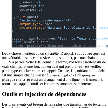
    product: 
str
    quantity: 
int
    customer: 
str
agent 
=
 Agent(
    "anthropic:claude-opus-4-7"
,
    output_type
=
Order,
    system_prompt
=
"Extrais les détails de la comma
)
result 
=
 agent.run_sync(
"Sarah de Tunis a commandé
print
(result.output)
# Order(product='ordinateur portable 14 pouces', q
Deux choses méritent qu'on s'y arrête. D'abord,
est
result.output
une véritable instance de
— pas un dict, pas une chaîne
Order
JSON à parser. Votre IDE connaît la forme, vos tests assertent sur de
vrais champs, et une fonction en aval qui prend
est vérifiée
Order
par le type-checker contre cet appel. Ensuite, l'identifiant du modèle
est une simple chaîne. Passer à
ou
openai:gpt-5-3
google-
est un changement d'une ligne ; le framework
gla:gemini-3-pro
normalise l'appel d'outils et les sorties structurées en interne.
Outils et injection de dépendances
Les vrais agents ont besoin de faire plus que transformer du texte. Ils