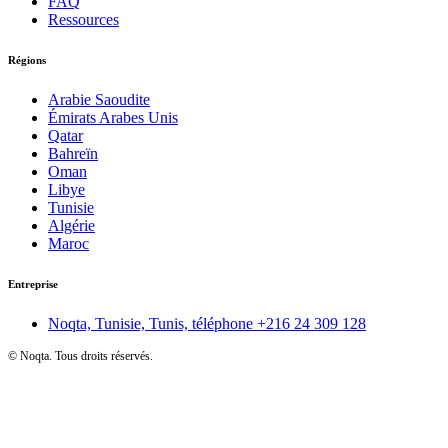
FAQ
Ressources
Régions
Arabie Saoudite
Émirats Arabes Unis
Qatar
Bahreïn
Oman
Libye
Tunisie
Algérie
Maroc
Entreprise
Noqta, Tunisie, Tunis, téléphone
+216 24 309 128
©
Noqta. Tous droits réservés.