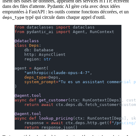
lisent des bases de données, appellent des services HTTP, écrivent
dans des files d'attente. Pydantic AI gère cela avec deux idées
empruntées à FastAPI : les outils comme fonctions décorées, et un
typé qui circule dans chaque appel d'outil.
deps_type
from
 dataclasses 
import
 dataclass
from
 pydantic_ai 
import
 Agent, RunContext
@dataclass
class
 Deps
:
    db: Database
    http: AsyncClient
    region: 
str
agent 
=
 Agent(
    "anthropic:claude-opus-4-7"
,
    deps_type
=
Deps,
    system_prompt
=
"Tu es un assistant commercial p
)
@agent.tool
async
 def
 get_customer
(ctx: RunContext[Deps], cust
    return
 await
 ctx.deps.db.fetch_customer(custom
@agent.tool
async
 def
 lookup_pricing
(ctx: RunContext[Deps], sk
    response 
=
 await
 ctx.deps.http.get(
f
"/pricing/
    return
 response.json()