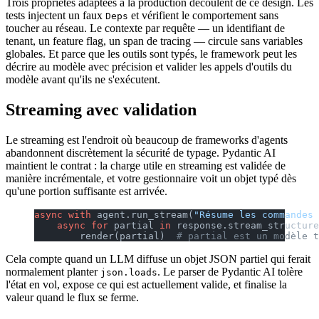
Trois propriétés adaptées à la production découlent de ce design. Les
tests injectent un faux
et vérifient le comportement sans
Deps
toucher au réseau. Le contexte par requête — un identifiant de
tenant, un feature flag, un span de tracing — circule sans variables
globales. Et parce que les outils sont typés, le framework peut les
décrire au modèle avec précision et valider les appels d'outils du
modèle avant qu'ils ne s'exécutent.
Streaming avec validation
Le streaming est l'endroit où beaucoup de frameworks d'agents
abandonnent discrètement la sécurité de typage. Pydantic AI
maintient le contrat : la charge utile en streaming est validée de
manière incrémentale, et votre gestionnaire voit un objet typé dès
qu'une portion suffisante est arrivée.
async
 with
 agent.run_stream(
"Résume les commandes 
    async
 for
 partial 
in
 response.stream_structure
        render(partial)  
# partial est un modèle t
Cela compte quand un LLM diffuse un objet JSON partiel qui ferait
normalement planter
. Le parser de Pydantic AI tolère
json.loads
l'état en vol, expose ce qui est actuellement valide, et finalise la
valeur quand le flux se ferme.