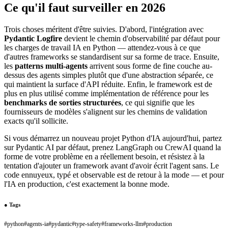
Ce qu'il faut surveiller en 2026
Trois choses méritent d'être suivies. D'abord, l'intégration avec
Pydantic Logfire
devient le chemin d'observabilité par défaut pour
les charges de travail IA en Python — attendez-vous à ce que
d'autres frameworks se standardisent sur sa forme de trace. Ensuite,
les
patterns multi-agents
arrivent sous forme de fine couche au-
dessus des agents simples plutôt que d'une abstraction séparée, ce
qui maintient la surface d'API réduite. Enfin, le framework est de
plus en plus utilisé comme implémentation de référence pour les
benchmarks de sorties structurées
, ce qui signifie que les
fournisseurs de modèles s'alignent sur les chemins de validation
exacts qu'il sollicite.
Si vous démarrez un nouveau projet Python d'IA aujourd'hui, partez
sur Pydantic AI par défaut, prenez LangGraph ou CrewAI quand la
forme de votre problème en a réellement besoin, et résistez à la
tentation d'ajouter un framework avant d'avoir écrit l'agent sans. Le
code ennuyeux, typé et observable est de retour à la mode — et pour
l'IA en production, c'est exactement la bonne mode.
●
Tags
#
python
#
agents-ia
#
pydantic
#
type-safety
#
frameworks-llm
#
production