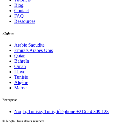
Blog
Contact
FAQ
Ressources
Régions
Arabie Saoudite
Émirats Arabes Unis
Qatar
Bahreïn
Oman
Libye
Tunisie
Algérie
Maroc
Entreprise
Noqta, Tunisie, Tunis, téléphone
+216 24 309 128
©
Noqta. Tous droits réservés.