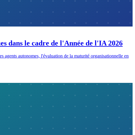
es dans le cadre de l'Année de l'IA 2026
s agents autonomes, l'évaluation de la maturité organisationnelle en