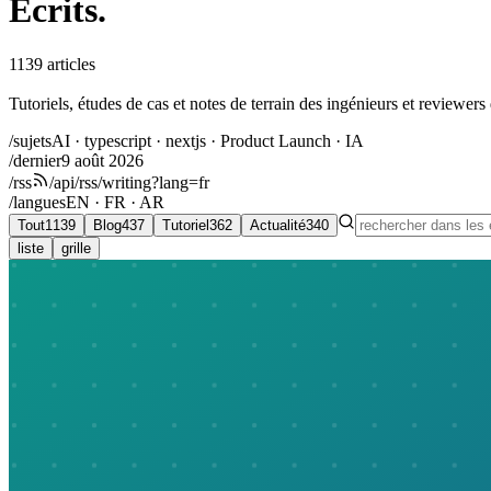
Écrits
.
1139
articles
Tutoriels, études de cas et notes de terrain des ingénieurs et reviewers
/sujets
AI · typescript · nextjs · Product Launch · IA
/dernier
9 août 2026
/rss
/api/rss/writing?lang=fr
/langues
EN · FR · AR
Tout
1139
Blog
437
Tutoriel
362
Actualité
340
liste
grille