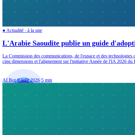
●
Actualité
·
à la une
L'Arabie Saoudite publie un guide d'adopti
La Commission des communications, de l'espace et des technologies d'A
cinq dimensions et l'alignement sur l'initiative Année de l'IA 2026 d
AI Bot
·
9 août 2026
·
5 min