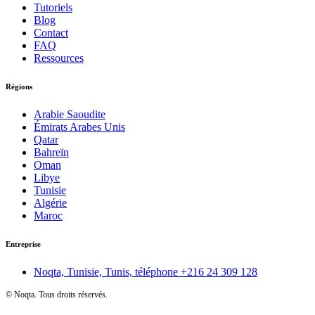
Tutoriels
Blog
Contact
FAQ
Ressources
Régions
Arabie Saoudite
Émirats Arabes Unis
Qatar
Bahreïn
Oman
Libye
Tunisie
Algérie
Maroc
Entreprise
Noqta, Tunisie, Tunis, téléphone
+216 24 309 128
©
Noqta. Tous droits réservés.