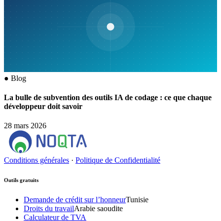
●
Blog
La bulle de subvention des outils IA de codage : ce que chaque
développeur doit savoir
28 mars 2026
Conditions générales
·
Politique de Confidentialité
Outils gratuits
Demande de crédit sur l’honneur
Tunisie
Droits du travail
Arabie saoudite
Calculateur de TVA