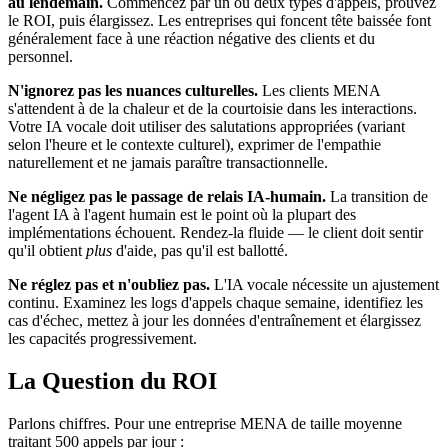
au lendemain.
Commencez par un ou deux types d'appels, prouvez
le ROI, puis élargissez. Les entreprises qui foncent tête baissée font
généralement face à une réaction négative des clients et du
personnel.
N'ignorez pas les nuances culturelles.
Les clients MENA
s'attendent à de la chaleur et de la courtoisie dans les interactions.
Votre IA vocale doit utiliser des salutations appropriées (variant
selon l'heure et le contexte culturel), exprimer de l'empathie
naturellement et ne jamais paraître transactionnelle.
Ne négligez pas le passage de relais IA-humain.
La transition de
l'agent IA à l'agent humain est le point où la plupart des
implémentations échouent. Rendez-la fluide — le client doit sentir
qu'il obtient
plus
d'aide, pas qu'il est ballotté.
Ne réglez pas et n'oubliez pas.
L'IA vocale nécessite un ajustement
continu. Examinez les logs d'appels chaque semaine, identifiez les
cas d'échec, mettez à jour les données d'entraînement et élargissez
les capacités progressivement.
La Question du ROI
Parlons chiffres. Pour une entreprise MENA de taille moyenne
traitant 500 appels par jour :