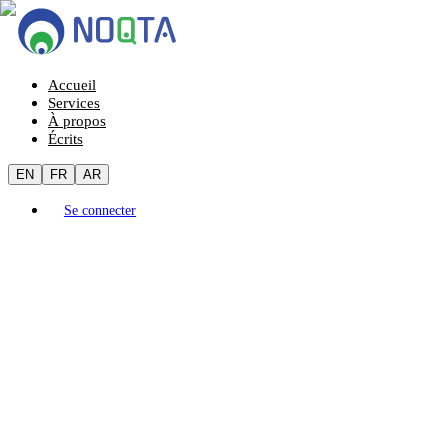
Accueil
Services
À propos
Écrits
EN
FR
AR
Se connecter