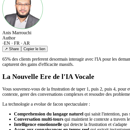
Anis Marrouchi
Author
·
EN · FR · AR
↗ Share
Copier le lien
65% des clients preferent desormais interagir avec l'IA pour les demand
capturent des gains d'efficacite massifs.
La Nouvelle Ere de l'IA Vocale
Vous souvenez-vous de la frustration de taper 1, puis 2, puis 4, pour
contexte, gerer des conversations complexes et resoudre des probleme
La technologie a evolue de facon spectaculaire :
Comprehension du langage naturel
qui saisit l'intention, pa
Conversation multi-tours
qui maintient le contexte a travers l
Intelligence emotionnelle
qui detecte la frustration et s'adapte
Acces aux connaissances en temps reel
qui extrait instantane