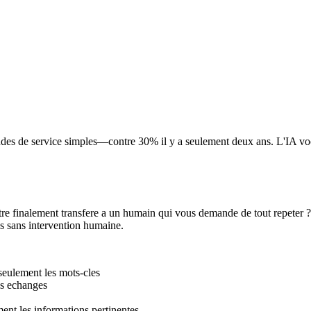
es de service simples—contre 30% il y a seulement deux ans. L'IA vocale a
 etre finalement transfere a un humain qui vous demande de tout repeter
s sans intervention humaine.
s seulement les mots-cles
es echanges
ment les informations pertinentes