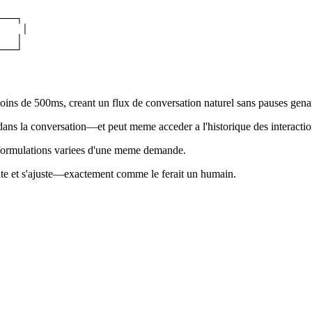
───┐

    │

   │

ns de 500ms, creant un flux de conversation naturel sans pauses gena
t dans la conversation—et peut meme acceder a l'historique des interacti
s formulations variees d'une meme demande.
coute et s'ajuste—exactement comme le ferait un humain.