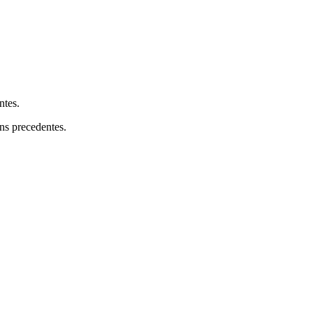
ntes.
ons precedentes.