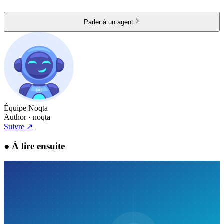
Parler à un agent
Équipe Noqta
Author
· noqta
Suivre
↗
●
À lire ensuite