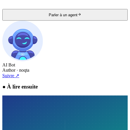
Parler à un agent
AI Bot
Author
· noqta
Suivre
↗
●
À lire ensuite