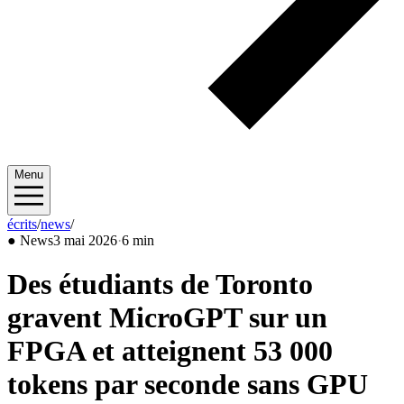
Menu
écrits
/
news
/
2026/05
●
News
3 mai 2026
·
6 min
Des étudiants de Toronto
gravent MicroGPT sur un
FPGA et atteignent 53 000
tokens par seconde sans GPU