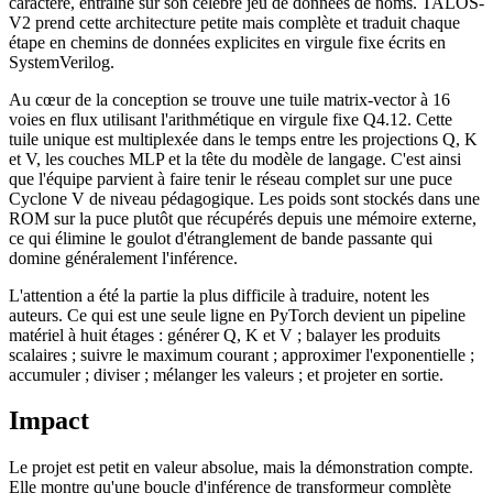
caractère, entraîné sur son célèbre jeu de données de noms. TALOS-
V2 prend cette architecture petite mais complète et traduit chaque
étape en chemins de données explicites en virgule fixe écrits en
SystemVerilog.
Au cœur de la conception se trouve une tuile matrix-vector à 16
voies en flux utilisant l'arithmétique en virgule fixe Q4.12. Cette
tuile unique est multiplexée dans le temps entre les projections Q, K
et V, les couches MLP et la tête du modèle de langage. C'est ainsi
que l'équipe parvient à faire tenir le réseau complet sur une puce
Cyclone V de niveau pédagogique. Les poids sont stockés dans une
ROM sur la puce plutôt que récupérés depuis une mémoire externe,
ce qui élimine le goulot d'étranglement de bande passante qui
domine généralement l'inférence.
L'attention a été la partie la plus difficile à traduire, notent les
auteurs. Ce qui est une seule ligne en PyTorch devient un pipeline
matériel à huit étages : générer Q, K et V ; balayer les produits
scalaires ; suivre le maximum courant ; approximer l'exponentielle ;
accumuler ; diviser ; mélanger les valeurs ; et projeter en sortie.
Impact
Le projet est petit en valeur absolue, mais la démonstration compte.
Elle montre qu'une boucle d'inférence de transformeur complète