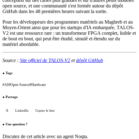
conception sur des cartes plus grandes et sur d'autres petits modèles
open source, et une communauté s'est formée autour du dépôt
GitHub dans les 48 premières heures suivant la sortie.
Pour les développeurs des programmes matériels au Maghreb et au
Moyen-Orient ainsi que pour les startups d'IA embarquée, TALOS-
V2 est une ressource rare : un transformeur FPGA complet, lisible et
de bout en bout, qui peut être étudié, simulé et étendu sur du
matériel abordable.
Source :
Site officiel de TALOS-V2
et
dépôt GitHub
●
Tags
#
AI
#
Open Source
#
Hardware
●
Partage
X
LinkedIn
Copier le lien
●
Une question ?
Discutez de cet article avec un agent Noqta.