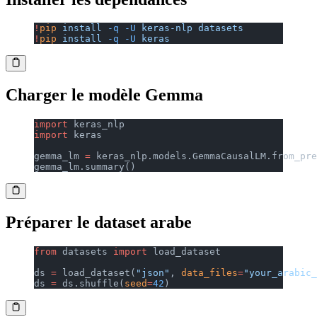
!
pip
 install
 -q
 -U
 keras-nlp
 datasets
!
pip
 install
 -q
 -U
 keras
Charger le modèle Gemma
import
 keras_nlp
import
 keras
gemma_lm 
=
 keras_nlp.models.GemmaCausalLM.from_pre
gemma_lm.summary()
Préparer le dataset arabe
from
 datasets 
import
 load_dataset
ds 
=
 load_dataset(
"json"
, 
data_files
=
"your_arabic_
ds 
=
 ds.shuffle(
seed
=
42
)