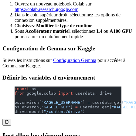
Ouvrez un nouveau notebook Colab sur
https://colab.research.google.com
.
Dans le coin supérieur droit, sélectionnez les options de
connexion supplémentaires.
Choisissez
Modifier le type de runtime
.
Sous
Accélérateur matériel
, sélectionnez
L4
ou
A100 GPU
pour assurer un entraînement rapide.
Configuration de Gemma sur Kaggle
Suivez les instructions sur
Configuration Gemma
pour accéder à
Gemma sur Kaggle.
Définir les variables d'environnement
import
 os
from
 google.colab 
import
 userdata, drive
os.environ[
"KAGGLE_USERNAME"
] 
=
 userdata.get(
"KAGG
os.environ[
"KAGGLE_KEY"
] 
=
 userdata.get(
"KAGGLE_KE
drive.mount(
"/content/drive"
)
Installer les dépendances