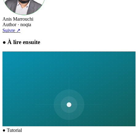
Anis Marrouchi
Author
· noqta
Suivre
↗
●
À lire ensuite
●
Tutorial