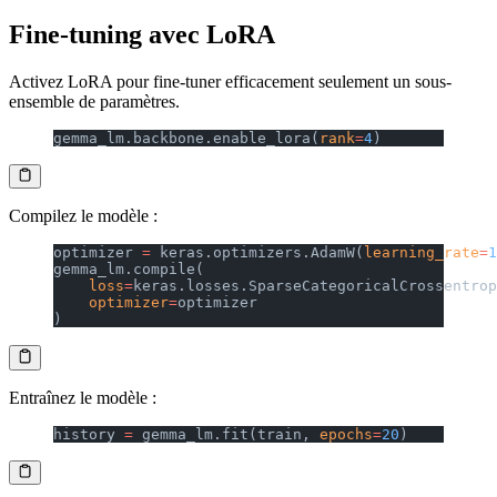
Fine-tuning avec LoRA
Activez LoRA pour fine-tuner efficacement seulement un sous-
ensemble de paramètres.
gemma_lm.backbone.enable_lora(
rank
=
4
)
Compilez le modèle :
optimizer 
=
 keras.optimizers.AdamW(
learning_rate
=
1
gemma_lm.compile(
    loss
=
keras.losses.SparseCategoricalCrossentrop
    optimizer
=
optimizer
)
Entraînez le modèle :
history 
=
 gemma_lm.fit(train, 
epochs
=
20
)