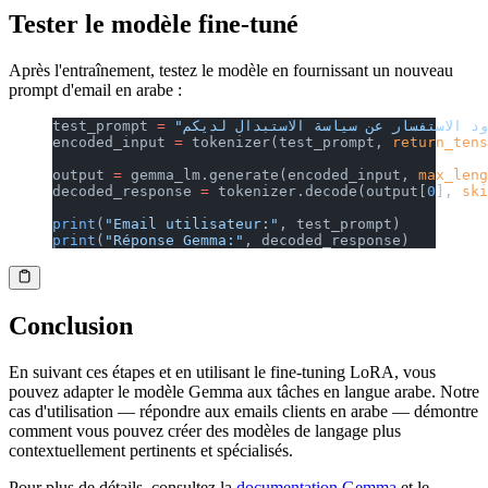
Tester le modèle fine-tuné
Après l'entraînement, testez le modèle en fournissant un nouveau
prompt d'email en arabe :
test_prompt 
=
encoded_input 
=
 tokenizer(test_prompt, 
return_tens
output 
=
 gemma_lm.generate(encoded_input, 
max_leng
decoded_response 
=
 tokenizer.decode(output[
0
], 
ski
print
(
"Email utilisateur:"
, test_prompt)
print
(
"Réponse Gemma:"
, decoded_response)
Conclusion
En suivant ces étapes et en utilisant le fine-tuning LoRA, vous
pouvez adapter le modèle Gemma aux tâches en langue arabe. Notre
cas d'utilisation — répondre aux emails clients en arabe — démontre
comment vous pouvez créer des modèles de langage plus
contextuellement pertinents et spécialisés.
Pour plus de détails, consultez la
documentation Gemma
et le