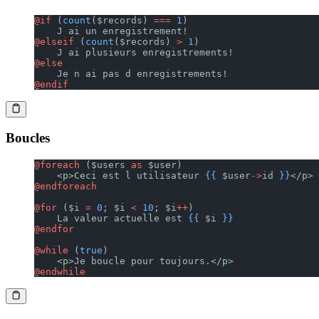
@if 
(
count
($records) 
===
 1
)
    J ai un enregistrement!
@elseif 
(
count
($records) 
>
 1
)
    J ai plusieurs enregistrements!
@else
    Je n ai pas d enregistrements!
@endif
Boucles
@foreach 
($users 
as
 $user)
    <
p
>Ceci est l utilisateur 
{{
 $user
->
id 
}}
</
p
>
@endforeach
@for 
($i 
=
 0
; $i 
<
 10
; $i
++
)
    La valeur actuelle est 
{{
 $i 
}}
@endfor
@while 
(
true
)
    <
p
>Je boucle pour toujours.</
p
>
@endwhile