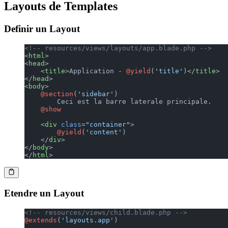
Layouts de Templates
Definir un Layout
<!-- resources/views/layouts/app.blade.php -->
<
html
>
<
head
>
    <
title
>Application - 
@yield
(
'title'
)</
title
>
</
head
>
<
body
>
    @section
(
'sidebar'
)
        Ceci est la barre laterale principale.
    @show
    <
div
 class
=
"container"
>
        @yield
(
'content'
)
    </
div
>
</
body
>
</
html
>
Etendre un Layout
<!-- resources/views/child.blade.php -->
@extends
(
'layouts.app'
)