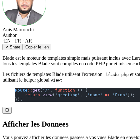
Anis Marrouchi
Author
·
EN · FR · AR
↗ Share
Copier le lien
Blade est le moteur de templates simple mais puissant inclus avec Lar
tous les templates Blade sont compiles en code PHP pur et mis en cache
Les fichiers de templates Blade utilisent l'extension
et so
.blade.php
utilisant le helper global
:
view
Route
::
get
(
'/'
, 
function
 () {
    return
 view
(
'greeting'
, [
'name'
 =>
 'Finn'
]);
});
Afficher les Donnees
Vous pouvez afficher les donnees passees a vos vues Blade en envelop