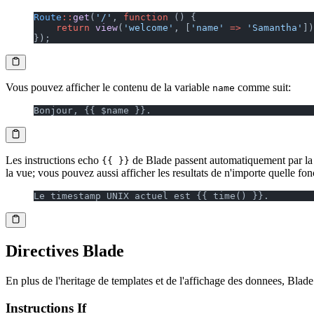
Route
::
get
(
'/'
, 
function
 () {
    return
 view
(
'welcome'
, [
'name'
 =>
 'Samantha'
])
});
Vous pouvez afficher le contenu de la variable
comme suit:
name
Bonjour, {{ $name }}.
Les instructions echo
de Blade passent automatiquement par la
{{ }}
la vue; vous pouvez aussi afficher les resultats de n'importe quelle fo
Le timestamp UNIX actuel est {{ time() }}.
Directives Blade
En plus de l'heritage de templates et de l'affichage des donnees, Blade
Instructions If