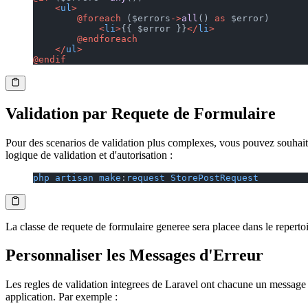
    <
ul
>
        @foreach
 ($errors
->
all
() 
as
 $error)
            <
li
>
{{ $error }}
</
li
>
        @endforeach
    </
ul
>
@endif
Validation par Requete de Formulaire
Pour des scenarios de validation plus complexes, vous pouvez souhaite
logique de validation et d'autorisation :
php
 artisan
 make
:
request
 StorePostRequest
La classe de requete de formulaire generee sera placee dans le reperto
Personnaliser les Messages d'Erreur
Les regles de validation integrees de Laravel ont chacune un message d
application. Par exemple :