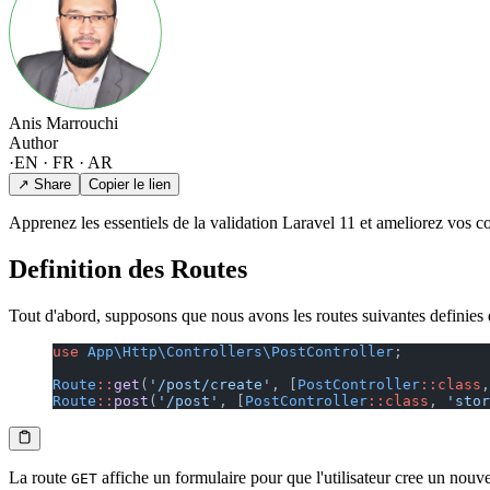
Anis Marrouchi
Author
·
EN · FR · AR
↗ Share
Copier le lien
Apprenez les essentiels de la validation Laravel 11 et ameliorez vos 
Definition des Routes
Tout d'abord, supposons que nous avons les routes suivantes definies 
use
 App\Http\Controllers\PostController
;
Route
::
get
(
'/post/create'
, [
PostController
::class
,
Route
::
post
(
'/post'
, [
PostController
::class
, 
'stor
La route
affiche un formulaire pour que l'utilisateur cree un nouve
GET