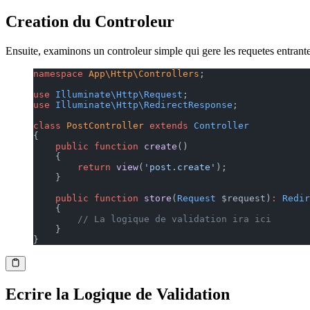
Creation du Controleur
Ensuite, examinons un controleur simple qui gere les requetes entrant
namespace
 App\Http\Controllers
;
use
 Illuminate\Http\Request
;
use
 Illuminate\Http\RedirectResponse
;
class
 PostController
 extends
 Controller
{
    public
 function
 create
()
    {
        return
 view
(
'post.create'
);
    }
    public
 function
 store
(
Request
 $request)
:
 Redir
    {
        // La logique de validation ira ici
    }
}
Ecrire la Logique de Validation