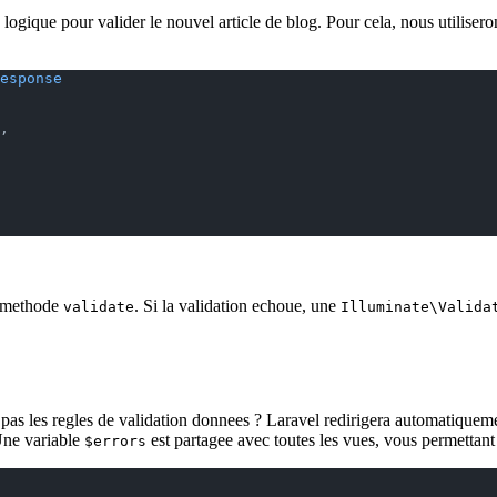
 logique pour valider le nouvel article de blog. Pour cela, nous utilise
esponse
,
a methode
. Si la validation echoue, une
validate
Illuminate\Valida
t pas les regles de validation donnees ? Laravel redirigera automatiqueme
 Une variable
est partagee avec toutes les vues, vous permettant 
$errors