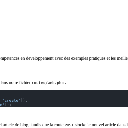
competences en developpement avec des exemples pratiques et les meille
dans notre fichier
:
routes/web.php
 
'create'
]);
e'
]);
l article de blog, tandis que la route
stocke le nouvel article dans 
POST