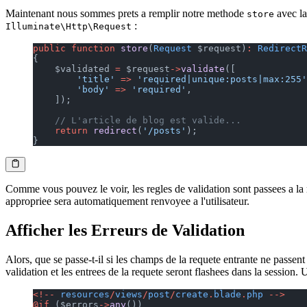
Maintenant nous sommes prets a remplir notre methode
avec la
store
:
Illuminate\Http\Request
public
 function
 store
(
Request
 $request)
:
 RedirectR
{
    $validated 
=
 $request
->
validate
([
        'title'
 =>
 'required|unique:posts|max:255'
        'body'
 =>
 'required'
,
    ]);
    // L'article de blog est valide...
    return
 redirect
(
'/posts'
);
}
Comme vous pouvez le voir, les regles de validation sont passees a l
appropriee sera automatiquement renvoyee a l'utilisateur.
Afficher les Erreurs de Validation
Alors, que se passe-t-il si les champs de la requete entrante ne passen
validation et les entrees de la requete seront flashees dans la session.
<!--
 resources
/
views
/
post
/
create
.
blade
.
php
 -->
@if
 ($errors
->
any
())