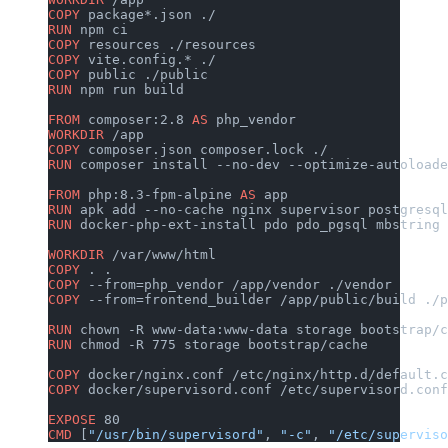
COPY
 package*.json ./
RUN
 npm ci
COPY
 resources ./resources
COPY
 vite.config.* ./
COPY
 public ./public
RUN
 npm run build
FROM
 composer:2.8 
AS
 php_vendor
WORKDIR
 /app
COPY
 composer.json composer.lock ./
RUN
 composer install --no-dev --optimize-autoloade
FROM
 php:8.3-fpm-alpine 
AS
 app
RUN
 apk add --no-cache nginx supervisor postgresql
RUN
 docker-php-ext-install pdo pdo_pgsql mbstring 
WORKDIR
 /var/www/html
COPY
 . .
COPY
 --from=php_vendor /app/vendor ./vendor
COPY
 --from=frontend_builder /app/public/build ./p
RUN
 chown -R www-data:www-data storage bootstrap/c
RUN
 chmod -R 775 storage bootstrap/cache
COPY
 docker/nginx.conf /etc/nginx/http.d/default.c
COPY
 docker/supervisord.conf /etc/supervisord.conf
EXPOSE
 80
CMD
 [
"/usr/bin/supervisord"
, 
"-c"
, 
"/etc/superviso