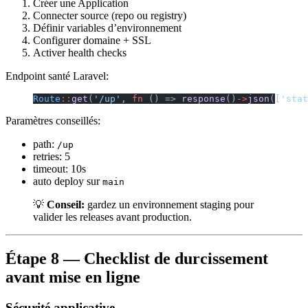
Créer une Application
Connecter source (repo ou registry)
Définir variables d’environnement
Configurer domaine + SSL
Activer health checks
Endpoint santé Laravel:
Route
::
get
(
'/up'
, 
fn
 () => 
response
()
->
json
([
'stat
Paramètres conseillés:
path:
/up
retries: 5
timeout: 10s
auto deploy sur
main
💡
Conseil:
gardez un environnement staging pour
valider les releases avant production.
Étape 8 — Checklist de durcissement
avant mise en ligne
Sécurité applicative