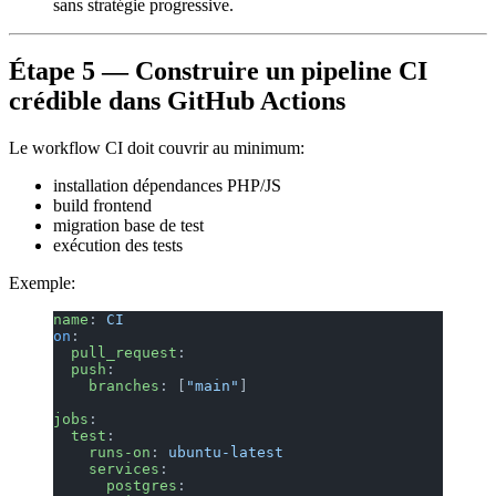
sans stratégie progressive.
Étape 5 — Construire un pipeline CI
crédible dans GitHub Actions
Le workflow CI doit couvrir au minimum:
installation dépendances PHP/JS
build frontend
migration base de test
exécution des tests
Exemple:
name
: 
CI
on
:
  pull_request
:
  push
:
    branches
: [
"main"
]
jobs
:
  test
:
    runs-on
: 
ubuntu-latest
    services
:
      postgres
: