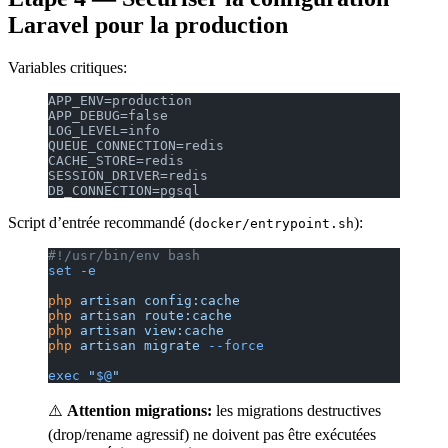
Laravel pour la production
Variables critiques:
APP_ENV=production
APP_DEBUG=false
LOG_LEVEL=info
QUEUE_CONNECTION=redis
CACHE_STORE=redis
SESSION_DRIVER=redis
DB_CONNECTION=pgsql
Script d’entrée recommandé (
):
docker/entrypoint.sh
#!/usr/bin/env bash
set
 -e
php
 artisan
 config:cache
php
 artisan
 route:cache
php
 artisan
 view:cache
php
 artisan
 migrate
 --force
exec
 "
$@
"
⚠️
Attention migrations:
les migrations destructives
(drop/rename agressif) ne doivent pas être exécutées