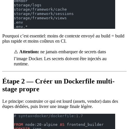
vendor
storage/logs
storage/framework/cache
storage/framework/sessions
storage/framework/views
.env
.env.*
Pourquoi c’est essentiel: moins de contexte envoyé au build = build
plus rapide et moins coûteux en CI.
⚠️
Attention:
ne jamais embarquer de secrets dans
l’image Docker. Les secrets doivent être injectés au
runtime.
Étape 2 — Créer un Dockerfile multi-
stage propre
Le principe: construire ce qui est lourd (assets, vendor) dans des
étapes dédiées, puis livrer une image finale légère.
# syntax=docker/dockerfile:1.7
FROM
 node:20-alpine 
AS
 frontend_builder
WORKDIR
 /app