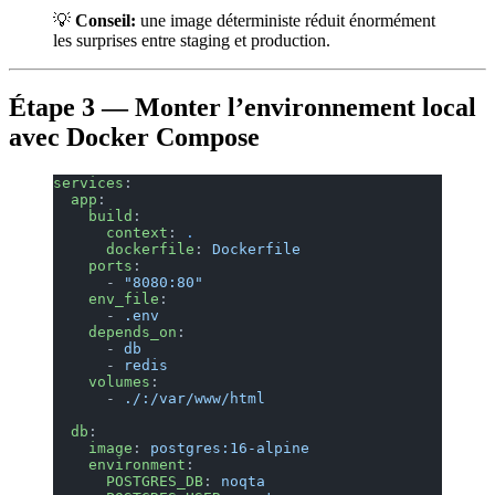
💡
Conseil:
une image déterministe réduit énormément
les surprises entre staging et production.
Étape 3 — Monter l’environnement local
avec Docker Compose
services
:
  app
:
    build
:
      context
: 
.
      dockerfile
: 
Dockerfile
    ports
:
      - 
"8080:80"
    env_file
:
      - 
.env
    depends_on
:
      - 
db
      - 
redis
    volumes
:
      - 
./:/var/www/html
  db
:
    image
: 
postgres:16-alpine
    environment
:
      POSTGRES_DB
: 
noqta