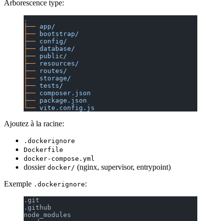
Arborescence type:
.
├──
 app/
├──
 bootstrap/
├──
 config/
├──
 database/
├──
 public/
├──
 resources/
├──
 routes/
├──
 storage/
├──
 tests/
├──
 composer.json
├──
 package.json
└──
 vite.config.js
Ajoutez à la racine:
.dockerignore
Dockerfile
docker-compose.yml
dossier
(nginx, supervisor, entrypoint)
docker/
Exemple
:
.dockerignore
.git
.github
node_modules