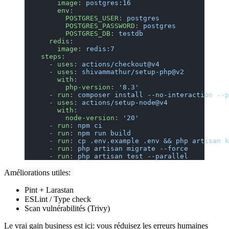
        image
: 
postgres:16
        env
:
          POSTGRES_USER
: 
postgres
          POSTGRES_PASSWORD
: 
postgres
          POSTGRES_DB
: 
testdb
      redis
:
        image
: 
redis:7
    steps
:
      - 
uses
: 
actions/checkout@v4
      - 
uses
: 
shivammathur/setup-php@v2
        with
:
          php-version
: 
'8.3'
      - 
run
: 
composer install --no-interaction --p
      - 
uses
: 
actions/setup-node@v4
        with
:
          node-version
: 
'20'
      - 
run
: 
npm ci
      - 
run
: 
npm run build
      - 
run
: 
cp .env.example .env && php artisan k
      - 
run
: 
php artisan migrate --force
      - 
run
: 
php artisan test --parallel
Améliorations utiles:
Pint + Larastan
ESLint / Type check
Scan vulnérabilités (Trivy)
Le vrai gain business est ici: vous réduisez les erreurs humaines