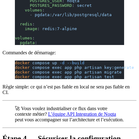
      POSTGRES_USER
: 
noqta
      POSTGRES_PASSWORD
: 
secret
    volumes
:
      - 
pgdata:/var/lib/postgresql/data
  redis
:
    image
: 
redis:7-alpine
volumes
:
  pgdata
:
Commandes de démarrage:
docker
 compose
 up
 -d
 --build
docker
 compose
 exec
 app
 php
 artisan
 key:generate
docker
 compose
 exec
 app
 php
 artisan
 migrate
docker
 compose
 exec
 app
 php
 artisan
 test
Règle simple: ce qui n’est pas fiable en local ne sera pas fiable en
CI.
🚀 Vous voulez industrialiser ce flux dans votre
contexte métier?
L’équipe API Integration de Noqta
peut vous accompagner sur l’architecture et l’exécution.
Étape 4 — Sécuriser la configuration