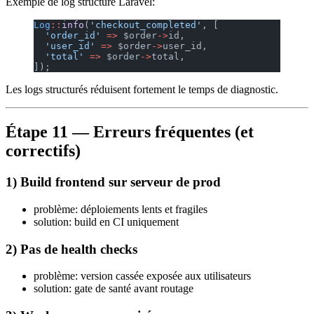
Exemple de log structuré Laravel:
Log
::
info
(
'checkout_completed'
, [
  'order_id'
 =>
 $order
->
id,
  'user_id'
 =>
 $order
->
user_id,
  'total'
 =>
 $order
->
total,
]);
Les logs structurés réduisent fortement le temps de diagnostic.
Étape 11 — Erreurs fréquentes (et
correctifs)
1) Build frontend sur serveur de prod
problème: déploiements lents et fragiles
solution: build en CI uniquement
2) Pas de health checks
problème: version cassée exposée aux utilisateurs
solution: gate de santé avant routage