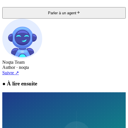
Parler à un agent
Noqta Team
Author
· noqta
Suivre
↗
●
À lire ensuite