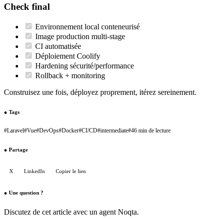
Check final
Environnement local conteneurisé
Image production multi-stage
CI automatisée
Déploiement Coolify
Hardening sécurité/performance
Rollback + monitoring
Construisez une fois, déployez proprement, itérez sereinement.
●
Tags
#
Laravel
#
Vue
#
DevOps
#
Docker
#
CI/CD
#
intermediate
#
46 min de lecture
●
Partage
X
LinkedIn
Copier le lien
●
Une question ?
Discutez de cet article avec un agent Noqta.