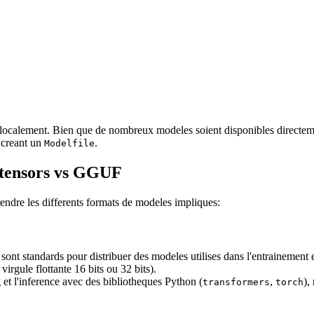
 localement. Bien que de nombreux modeles soient disponibles directe
 creant un
.
Modelfile
etensors vs GGUF
rendre les differents formats de modeles impliques:
 sont standards pour distribuer des modeles utilises dans l'entraineme
irgule flottante 16 bits ou 32 bits).
 et l'inference avec des bibliotheques Python (
,
),
transformers
torch