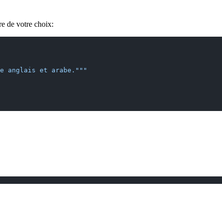
re de votre choix:
e anglais et arabe."""