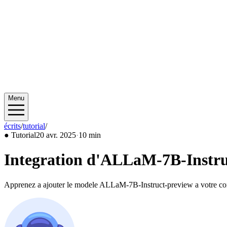
Menu
écrits
/
tutorial
/
2025/04
●
Tutorial
20 avr. 2025
·
10 min
Integration d'ALLaM-7B-Instru
Apprenez a ajouter le modele ALLaM-7B-Instruct-preview a votre conf