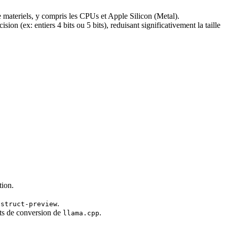
 materiels, y compris les CPUs et Apple Silicon (Metal).
on (ex: entiers 4 bits ou 5 bits), reduisant significativement la taille
tion.
.
nstruct-preview
pts de conversion de
.
llama.cpp