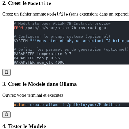
2. Creer le
Modelfile
Creez un fichier nomme
(sans extension) dans un repertoi
Modelfile
# Modelfile pour ALLaM-7B-Instruct-preview
FROM
 /path/to/your/allam-7b-instruct.gguf
# Configurer le prompt systeme (optionnel)
SYSTEM 
"""Vous etes ALLaM, un assistant IA bilingu
# Definir les parametres de generation (optionnel)
PARAMETER temperature 0.7
PARAMETER top_p 0.95
PARAMETER num_ctx 4096
3. Creer le Modele dans Ollama
Ouvrez votre terminal et executez:
ollama
 create
 allam
 -f
 /path/to/your/Modelfile
4. Tester le Modele