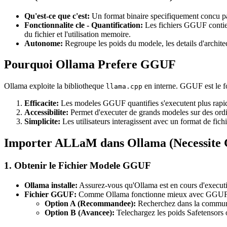
Qu'est-ce que c'est:
Un format binaire specifiquement concu pa
Fonctionnalite cle - Quantification:
Les fichiers GGUF contienne
du fichier et l'utilisation memoire.
Autonome:
Regroupe les poids du modele, les details d'architec
Pourquoi Ollama Prefere GGUF
Ollama exploite la bibliotheque
en interne. GGUF est le f
llama.cpp
Efficacite:
Les modeles GGUF quantifies s'executent plus rapid
Accessibilite:
Permet d'executer de grands modeles sur des ordi
Simplicite:
Les utilisateurs interagissent avec un format de fic
Importer ALLaM dans Ollama (Necessit
1. Obtenir le Fichier Modele GGUF
Ollama installe:
Assurez-vous qu'Ollama est en cours d'executi
Fichier GGUF:
Comme Ollama fonctionne mieux avec GGUF, 
Option A (Recommandee):
Recherchez dans la commun
Option B (Avancee):
Telechargez les poids Safetensors 