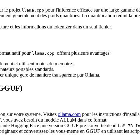
r le projet
pour l'inference efficace sur une large gamme de
llama.cpp
nt generalement des poids quantifies. La quantification reduit la precisi
ture et les informations du tokenizer dans un seul fichier.
ormat natif pour
, offrant plusieurs avantages:
llama.cpp
ement et utilisent moins de memoire.
nateurs portables standards.
hier unique gere de maniere transparente par Ollama.
e GGUF)
on sur votre systeme. Visitez
ollama.com
pour les instructions d'installa
vous avez besoin du modele ALLaM dans ce format.
aute Hugging Face une version GGUF pre-convertie de
ALLaM-7B-I
originaux et convertissez-les vous-meme en GGUF en utilisant les scri