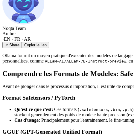
Noqta Team
Author
·
EN · FR · AR
↗ Share
Copier le lien
Ollama fournit un moyen pratique d'executer des modeles de langage
personnalises, comme
, en
ALLaM-AI/ALLaM-7B-Instruct-preview
Comprendre les Formats de Modeles: Saf
Avant de plonger dans le processus d'importation, il est utile de comp
Format Safetensors / PyTorch
Qu'est-ce que c'est:
Ces formats (
,
,
)
.safetensors
.bin
.pth
stockent generalement des poids de modele haute precision (ex: v
Cas d'usage:
Principalement pour l'entrainement, le fine-tuning
GGUF (GPT-Generated Unified Format)