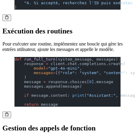
    "4. Si accepté, recherchez l'ID puis exécutez 
)
Exécution des routines
Pour exécuter une routine, implémentez une boucle qui gère les
entrées utilisateur, ajoute les messages et appelle le modèle.
def
 run_full_turn
(system_message, messages):
    response 
=
 client.chat.completions.create(
        model
=
"gpt-4o-mini"
,
        messages
=
[{
"role"
: 
"system"
, 
"content"
: sy
    )
    message 
=
 response.choices[
0
].message
    messages.append(message)
    if
 message.content: 
print
(
"Assistant:"
, messag
    return
 message
Gestion des appels de fonction