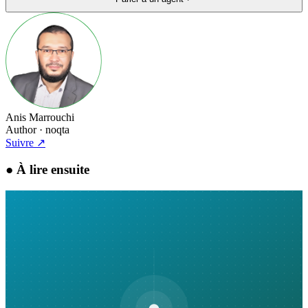
Anis Marrouchi
Author
· noqta
Suivre
↗
●
À lire ensuite