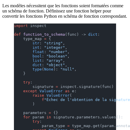
Les modèles nécessitent que les fonctions soient formatées comme
un schéma de fonction. Définissez une fonction helper pour
convertir les fonctions Python en schéma de fonction correspondant.
import
 inspect
def
 function_to_schema
(func) -> 
dict
:
    type_map 
=
 {
        str
: 
"string"
,
        int
: 
"integer"
,
        float
: 
"number"
,
        bool
: 
"boolean"
,
        list
: 
"array"
,
        dict
: 
"object"
,
        type
(
None
): 
"null"
,
    }
    try
:
        signature 
=
 inspect.signature(func)
    except
 ValueError
 as
 e:
        raise
 ValueError
(
            f
"Échec de l'obtention de la signature
        )
    parameters 
=
 {}
    for
 param 
in
 signature.parameters.values():
        try
:
            param_type 
=
 type_map.get(param.annota