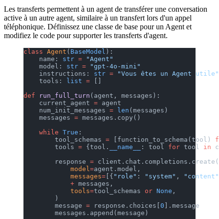
Les transferts permettent à un agent de transférer une conversation
active à un autre agent, similaire à un transfert lors d'un appel
téléphonique. Définissez une classe de base pour un Agent et
modifiez le code pour supporter les transferts d'agent.
class
 Agent
(
BaseModel
):
    name: 
str
 =
 "Agent"
    model: 
str
 =
 "gpt-4o-mini"
    instructions: 
str
 =
 "Vous êtes un Agent utile"
    tools: 
list
 =
 []
def
 run_full_turn
(agent, messages):
    current_agent 
=
 agent
    num_init_messages 
=
 len
(messages)
    messages 
=
 messages.copy()
    while
 True
:
        tool_schemas 
=
 [function_to_schema(tool) 
f
        tools 
=
 {tool.
__name__
: tool 
for
 tool 
in
 c
        response 
=
 client.chat.completions.create(
            model
=
agent.model,
            messages
=
[{
"role"
: 
"system"
, 
"content"
            +
 messages,
            tools
=
tool_schemas 
or
 None
,
        )
        message 
=
 response.choices[
0
].message
        messages.append(message)