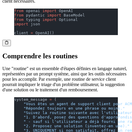
client nécessaires.
from
 openai 
import
 OpenAI
from
 pydantic 
import
 BaseModel
from
 typing 
import
 Optional
import
 json
client 
=
 OpenAI()
Comprendre les routines
Une "routine" est un ensemble d'étapes définies en langage naturel,
représentées par un prompt système, ainsi que les outils nécessaires
pour les accomplir. Par exemple, une routine de service client
pourrait impliquer le triage d'un problème utilisateur, la suggestion
d'une solution ou le traitement d'un remboursement.
system_message 
=
 (
    "Vous êtes un agent de support client pour ACM
    "Répondez toujours en une phrase ou moins."
    "Suivez la routine suivante avec l'utilisateur
    "1. D'abord, posez des questions d'approfondis
    " - sauf si l'utilisateur a déjà fourni une ra
    "2. Proposez une solution (inventez-en une)."
    "3. UNIQUEMENT si non satisfait, offrez un rem