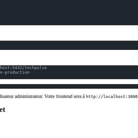
host:5432/techpulse
n-production
lisateur administrateur. Votre frontend sera à
http://localhost:3000
et