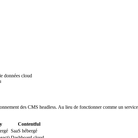
de données cloud
u
nnement des CMS headless. Au lieu de fonctionner comme un service b
y
Contentful
ergé
SaaS hébergé
eact)
Dashboard cloud