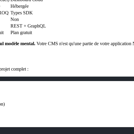
e
Hébergée
GROQ
Types SDK
Non
REST + GraphQL
it
Plan gratuit
eul modèle mental.
Votre CMS n'est qu'une partie de votre application N
rojet complet :
on)