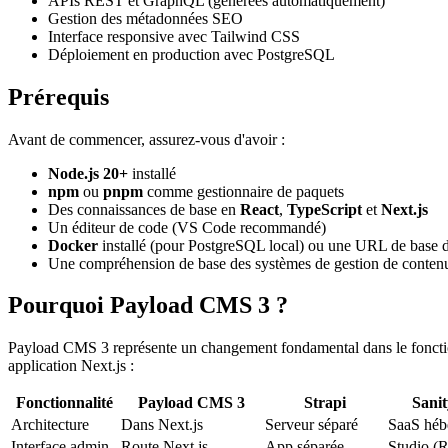
APIs REST et GraphQL (générées automatiquement)
Gestion des métadonnées SEO
Interface responsive avec Tailwind CSS
Déploiement en production avec PostgreSQL
Prérequis
Avant de commencer, assurez-vous d'avoir :
Node.js 20+
installé
npm
ou
pnpm
comme gestionnaire de paquets
Des connaissances de base en
React
,
TypeScript
et
Next.js
Un éditeur de code (VS Code recommandé)
Docker
installé (pour PostgreSQL local) ou une URL de base 
Une compréhension de base des systèmes de gestion de conten
Pourquoi Payload CMS 3 ?
Payload CMS 3 représente un changement fondamental dans le fonctio
application Next.js :
Fonctionnalité
Payload CMS 3
Strapi
Sanit
Architecture
Dans Next.js
Serveur séparé
SaaS héb
Interface admin
Route Next.js
App séparée
Studio (R