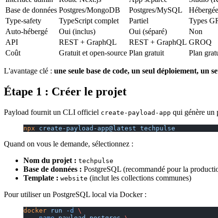
Base de données
Postgres/MongoDB
Postgres/MySQL
Hébergé
Type-safety
TypeScript complet
Partiel
Types 
Auto-hébergé
Oui (inclus)
Oui (séparé)
Non
API
REST + GraphQL
REST + GraphQL
GROQ
Coût
Gratuit et open-source
Plan gratuit
Plan gratu
L'avantage clé :
une seule base de code, un seul déploiement, un s
Étape 1 : Créer le projet
Payload fournit un CLI officiel
qui génère un p
create-payload-app
npx
 create-payload-app@latest
 techpulse
Quand on vous le demande, sélectionnez :
Nom du projet :
techpulse
Base de données :
PostgreSQL (recommandé pour la producti
Template :
(inclut les collections communes)
website
Pour utiliser un PostgreSQL local via Docker :
docker
 run
 -d
 \
  --name
 payload-postgres
 \