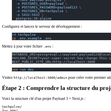
  -e
 POSTGRES_USER=payload
 \
  -e
 POSTGRES_PASSWORD=payload123
 \
  -e
 POSTGRES_DB=techpulse
 \
  -p
 5432:5432
 \
  postgres:16-alpine
Configurez et lancez le serveur de développement :
cd
 techpulse
cp
 .env.example
 .env
Mettez à jour votre fichier
:
.env
DATABASE_URI=postgresql://payload:payload123@local
PAYLOAD_SECRET=your-super-secret-key-change-this-i
NEXT_PUBLIC_SITE_URL=http://localhost:3000
npm
 run
 dev
Visitez
pour créer votre premier uti
http://localhost:3000/admin
Étape 2 : Comprendre la structure du proj
Voici la structure clé d'un projet Payload 3 + Next.js :
techpulse/

├── app/
