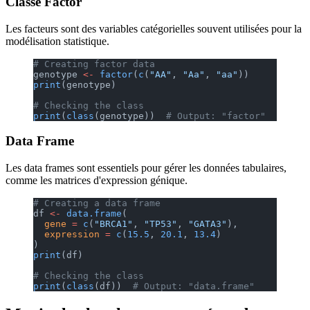
Classe Factor
Les facteurs sont des variables catégorielles souvent utilisées pour la
modélisation statistique.
# Creating factor data
genotype 
<-
 factor
(
c
(
"AA"
, 
"Aa"
, 
"aa"
))
print
(genotype)
# Checking the class
print
(
class
(genotype))  
# Output: "factor"
Data Frame
Les data frames sont essentiels pour gérer les données tabulaires,
comme les matrices d'expression génique.
# Creating a data frame
df 
<-
 data.frame
(
  gene
 =
 c
(
"BRCA1"
, 
"TP53"
, 
"GATA3"
),
  expression
 =
 c
(
15.5
, 
20.1
, 
13.4
)
)
print
(df)
# Checking the class
print
(
class
(df))  
# Output: "data.frame"