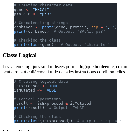
# Creating character data
gene 
<-
 "BRCA1"
protein 
<-
 "p53"
# Concatenating strings
combined 
<-
 paste
(gene, protein, 
sep
 =
 ", "
)
print
(combined)  
# Output: "BRCA1, p53"
# Checking the class
print
(
class
(gene))  
# Output: "character"
Classe Logical
Les valeurs logiques sont utilisées pour la logique booléenne, ce qui
peut être particulièrement utile dans les instructions conditionnelles.
# Creating logical data
isExpressed 
<-
 TRUE
isMutated 
<-
 FALSE
# Logical operations
result 
<-
 isExpressed 
&
 isMutated
print
(result)  
# Output: FALSE
# Checking the class
print
(
class
(isExpressed))  
# Output: "logical"