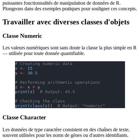
puissantes fonctionnalités de manipulation de données de R.
Plongeons dans des exemples pratiques pour souligner ces concepts.
Travailler avec diverses classes d'objets
Classe Numeric
Les valeurs numériques sont sans doute la classe la plus simple en R
— utilisée pour toute donnée quantifiable.
# Creating numeric data
x 
<-
 15
y 
<-
 30.5
# Performing arithmetic operations
z 
<-
 x 
+
 y
print
(z)  
# Output: 45.5
# Checking the class
print
(
class
(z))  
# Output: "numeric"
Classe Character
Les données de type caractère consistent en des chaînes de texte,
souvent utilisées pour les noms de gènes ou d'autres identifiants.