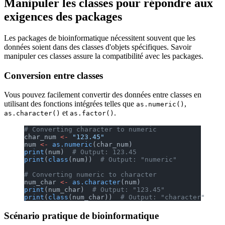
Manipuler les classes pour répondre aux
exigences des packages
Les packages de bioinformatique nécessitent souvent que les
données soient dans des classes d'objets spécifiques. Savoir
manipuler ces classes assure la compatibilité avec les packages.
Conversion entre classes
Vous pouvez facilement convertir des données entre classes en
utilisant des fonctions intégrées telles que
,
as.numeric()
et
.
as.character()
as.factor()
# Converting character to numeric
char_num 
<-
 "123.45"
num 
<-
 as.numeric
(char_num)
print
(num)  
# Output: 123.45
print
(
class
(num))  
# Output: "numeric"
# Converting numeric to character
num_char 
<-
 as.character
(num)
print
(num_char)  
# Output: "123.45"
print
(
class
(num_char))  
# Output: "character"
Scénario pratique de bioinformatique