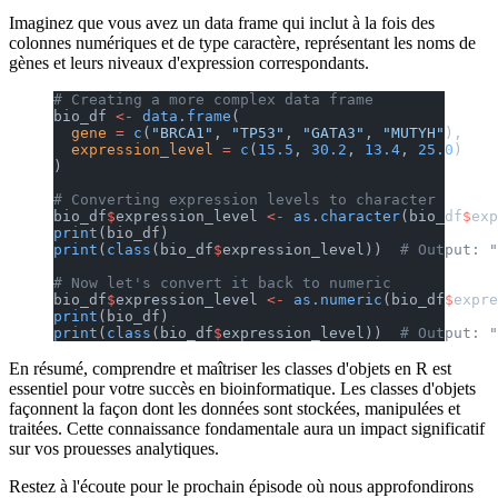
Imaginez que vous avez un data frame qui inclut à la fois des
colonnes numériques et de type caractère, représentant les noms de
gènes et leurs niveaux d'expression correspondants.
# Creating a more complex data frame
bio_df 
<-
 data.frame
(
  gene
 =
 c
(
"BRCA1"
, 
"TP53"
, 
"GATA3"
, 
"MUTYH"
),
  expression_level
 =
 c
(
15.5
, 
30.2
, 
13.4
, 
25.0
)
)
# Converting expression levels to character
bio_df
$
expression_level 
<-
 as.character
(bio_df
$
exp
print
(bio_df)
print
(
class
(bio_df
$
expression_level))  
# Output: "
# Now let's convert it back to numeric
bio_df
$
expression_level 
<-
 as.numeric
(bio_df
$
expre
print
(bio_df)
print
(
class
(bio_df
$
expression_level))  
# Output: "
En résumé, comprendre et maîtriser les classes d'objets en R est
essentiel pour votre succès en bioinformatique. Les classes d'objets
façonnent la façon dont les données sont stockées, manipulées et
traitées. Cette connaissance fondamentale aura un impact significatif
sur vos prouesses analytiques.
Restez à l'écoute pour le prochain épisode où nous approfondirons