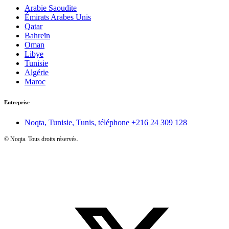
Arabie Saoudite
Émirats Arabes Unis
Qatar
Bahreïn
Oman
Libye
Tunisie
Algérie
Maroc
Entreprise
Noqta, Tunisie, Tunis, téléphone
+216 24 309 128
©
Noqta. Tous droits réservés.