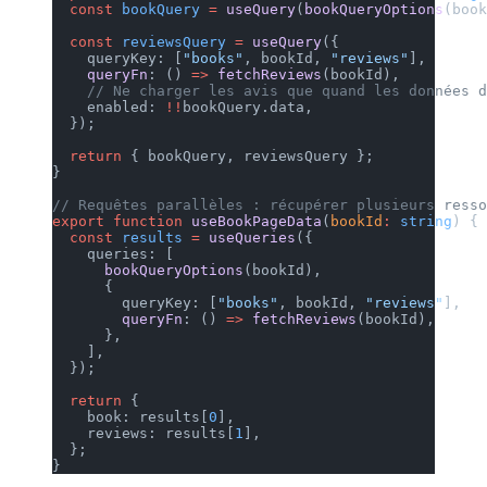
  const
 bookQuery
 =
 useQuery
(
bookQueryOptions
(book
  const
 reviewsQuery
 =
 useQuery
({
    queryKey: [
"books"
, bookId, 
"reviews"
],
    queryFn
: () 
=>
 fetchReviews
(bookId),
    // Ne charger les avis que quand les données d
    enabled: 
!!
bookQuery.data,
  });
  return
 { bookQuery, reviewsQuery };
}
// Requêtes parallèles : récupérer plusieurs resso
export
 function
 useBookPageData
(
bookId
:
 string
) {
  const
 results
 =
 useQueries
({
    queries: [
      bookQueryOptions
(bookId),
      {
        queryKey: [
"books"
, bookId, 
"reviews"
],
        queryFn
: () 
=>
 fetchReviews
(bookId),
      },
    ],
  });
  return
 {
    book: results[
0
],
    reviews: results[
1
],
  };
}