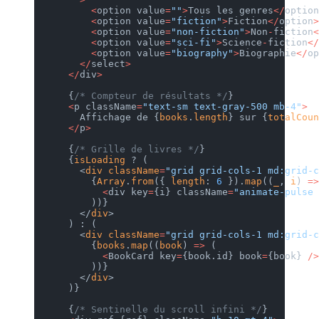
          <
option value
=
""
>
Tous les genres
</
option
          <
option value
=
"fiction"
>
Fiction
</
option
>
          <
option value
=
"non-fiction"
>
Non
-
fiction
<
          <
option value
=
"sci-fi"
>
Science
-
fiction
</
          <
option value
=
"biography"
>
Biographie
</
op
        </
select
>
      </
div
>
      {
/* Compteur de résultats */
}
      <
p className
=
"text-sm text-gray-500 mb-4"
>
        Affichage de {
books
.
length
} sur {
totalCoun
      </
p
>
      {
/* Grille de livres */
}
      {
isLoading
 ? (
        <
div
 className
=
"grid grid-cols-1 md:grid-c
          {
Array
.
from
({ 
length
: 
6
 }).
map
((
_
, 
i
) 
=>
            <
div key
=
{i} className
=
"animate-pulse 
          ))}
        </
div
>
      ) : (
        <
div
 className
=
"grid grid-cols-1 md:grid-c
          {
books
.
map
((
book
) 
=>
 (
            <
BookCard key
=
{book.id} book
=
{book} 
/>
          ))}
        </
div
>
      )}
      {
/* Sentinelle du scroll infini */
}