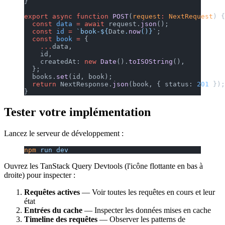
}
export
 async
 function
 POST
(
request
:
 NextRequest
) {
  const
 data
 =
 await
 request.
json
();
  const
 id
 =
 `book-${
Date
.
now
()
}`
;
  const
 book
 =
 {
    ...
data,
    id,
    createdAt: 
new
 Date
().
toISOString
(),
  };
  books.
set
(id, book);
  return
 NextResponse.
json
(book, { status: 
201
 });
}
Tester votre implémentation
Lancez le serveur de développement :
npm
 run
 dev
Ouvrez les TanStack Query Devtools (l'icône flottante en bas à
droite) pour inspecter :
Requêtes actives
— Voir toutes les requêtes en cours et leur
état
Entrées du cache
— Inspecter les données mises en cache
Timeline des requêtes
— Observer les patterns de