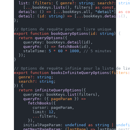
  list
: (
filters
:
 { 
genre
?:
 string
; 
search
?:
 strin
    [
...
bookKeys.
lists
(), filters] 
as
 const
,
  details
: () 
=>
 [
...
bookKeys.all, 
"detail"
] 
as
 co
  detail
: (
id
:
 string
) 
=>
 [
...
bookKeys.
details
(), 
};
// Options de requête pour un livre unique
export
 function
 bookQueryOptions
(
id
:
 string
) {
  return
 queryOptions
({
    queryKey: bookKeys.
detail
(id),
    queryFn
: () 
=>
 fetchBook
(id),
    staleTime: 
5
 *
 60
 *
 1000
, 
// 5 minutes
  });
}
// Options de requête infinie pour la liste de liv
export
 function
 booksInfiniteQueryOptions
(
filters
:
  genre
?:
 string
;
  search
?:
 string
;
}) {
  return
 infiniteQueryOptions
({
    queryKey: bookKeys.
list
(filters),
    queryFn
: ({ 
pageParam
 }) 
=>
      fetchBooks
({
        cursor: pageParam,
        limit: 
12
,
        ...
filters,
      }),
    initialPageParam: 
undefined
 as
 string
 |
 undefi
    getNextPageParam
: (
lastPage
) 
=>
 lastPage.nextC