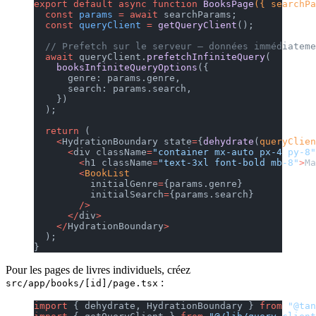
export
 default
 async
 function
 BooksPage
({ searchPa
  const
 params
 =
 await
 searchParams;
  const
 queryClient
 =
 getQueryClient
();
  // Prefetch sur le serveur — données immédiateme
  await
 queryClient.
prefetchInfiniteQuery
(
    booksInfiniteQueryOptions
({
      genre: params.genre,
      search: params.search,
    })
  );
  return
 (
    <
HydrationBoundary state
=
{
dehydrate
(
queryClien
      <
div className
=
"container mx-auto px-4 py-8"
        <
h1 className
=
"text-3xl font-bold mb-8"
>
Ma
        <
BookList
          initialGenre
=
{params.genre}
          initialSearch
=
{params.search}
        />
      </
div
>
    </
HydrationBoundary
>
  );
}
Pour les pages de livres individuels, créez
:
src/app/books/[id]/page.tsx
import
 { dehydrate, HydrationBoundary } 
from
 "@tan