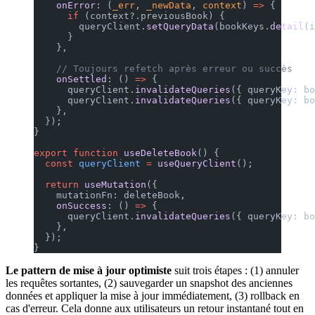
    onError
: (
_err
, 
_newData
, 
context
) 
=>
 {
      if
 (context?.previousBook) {
        queryClient.
setQueryData
(bookKeys.
detail
(i
      }
    },
    // Toujours refetch après erreur ou succès
    onSettled
: () 
=>
 {
      queryClient.
invalidateQueries
({ queryKey: b
      queryClient.
invalidateQueries
({ queryKey: b
    },
  });
}
export
 function
 useDeleteBook
() {
  const
 queryClient
 =
 useQueryClient
();
  return
 useMutation
({
    mutationFn: deleteBook,
    onSuccess
: () 
=>
 {
      queryClient.
invalidateQueries
({ queryKey: b
    },
  });
}
Le pattern de mise à jour optimiste
suit trois étapes : (1) annuler
les requêtes sortantes, (2) sauvegarder un snapshot des anciennes
données et appliquer la mise à jour immédiatement, (3) rollback en
cas d'erreur. Cela donne aux utilisateurs un retour instantané tout en