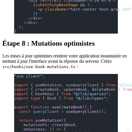
      <
div ref
=
{ref} className
=
"h-10 mt-4"
>
        {
isFetchingNextPage
 && (
          <
p
 className
=
"text-center text-gray-500"
        )}
      </
div
>
    </
div
>
  );
}
Étape 8 : Mutations optimistes
Les mises à jour optimistes rendent votre application instantanée en
mettant à jour l'interface avant la réponse du serveur. Créez
:
src/hooks/use-book-mutations.ts
"use client"
;
import
 { useMutation, useQueryClient } 
from
 "@tans
import
 { createBook, updateBook, deleteBook } 
from
import
 { bookKeys } 
from
 "@/lib/queries"
;
import
 type
 { Book } 
from
 "@/lib/types"
;
export
 function
 useCreateBook
() {
  const
 queryClient
 =
 useQueryClient
();
  return
 useMutation
({
    mutationFn: createBook,
    onSuccess
: () 
=>
 {