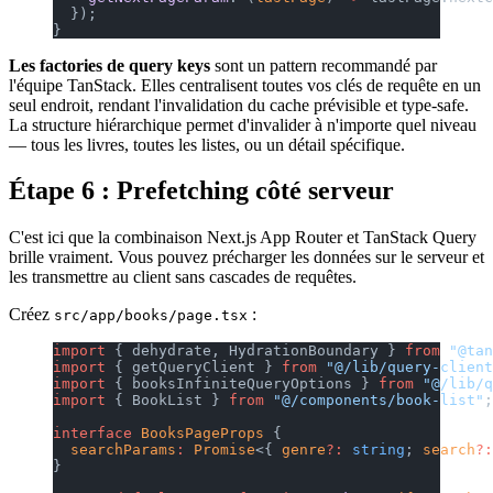
  });
}
Les factories de query keys
sont un pattern recommandé par
l'équipe TanStack. Elles centralisent toutes vos clés de requête en un
seul endroit, rendant l'invalidation du cache prévisible et type-safe.
La structure hiérarchique permet d'invalider à n'importe quel niveau
— tous les livres, toutes les listes, ou un détail spécifique.
Étape 6 : Prefetching côté serveur
C'est ici que la combinaison Next.js App Router et TanStack Query
brille vraiment. Vous pouvez précharger les données sur le serveur et
les transmettre au client sans cascades de requêtes.
Créez
:
src/app/books/page.tsx
import
 { dehydrate, HydrationBoundary } 
from
 "@tan
import
 { getQueryClient } 
from
 "@/lib/query-client
import
 { booksInfiniteQueryOptions } 
from
 "@/lib/q
import
 { BookList } 
from
 "@/components/book-list"
;
interface
 BooksPageProps
 {
  searchParams
:
 Promise
<{ 
genre
?:
 string
; 
search
?:
}