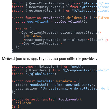
import
 { QueryClientProvider } 
from
 "@tanstack/rea
import
 { ReactQueryDevtools } 
from
 "@tanstack/reac
import
 { getQueryClient } 
from
 "@/lib/query-client
export
 function
 Providers
({ 
children
 }
:
 { 
children
  const
 queryClient
 =
 getQueryClient
();
  return
 (
    <
QueryClientProvider client
=
{queryClient}
>
      {
children
}
      <
ReactQueryDevtools initialIsOpen
=
{false} 
/>
    </
QueryClientProvider
>
  );
}
Mettez à jour
pour utiliser le provider :
src/app/layout.tsx
import
 type
 { Metadata } 
from
 "next"
;
import
 { Providers } 
from
 "@/components/providers"
import
 "./globals.css"
;
export
 const
 metadata
:
 Metadata
 =
 {
  title: 
"BookShelf - Démo TanStack Query"
,
  description: 
"Un gestionnaire de collection de l
};
export
 default
 function
 RootLayout
({
  children,
}
:
 {