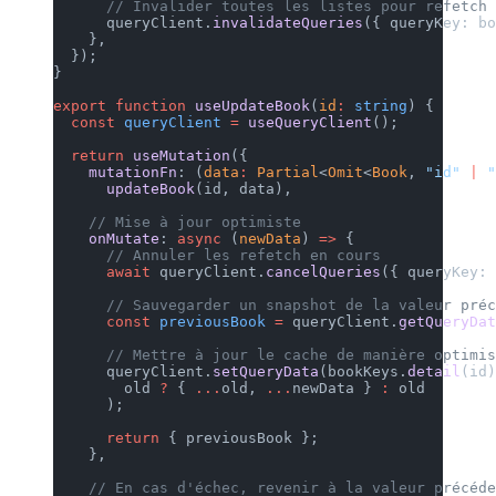
      // Invalider toutes les listes pour refetch 
      queryClient.
invalidateQueries
({ queryKey: b
    },
  });
}
export
 function
 useUpdateBook
(
id
:
 string
) {
  const
 queryClient
 =
 useQueryClient
();
  return
 useMutation
({
    mutationFn
: (
data
:
 Partial
<
Omit
<
Book
, 
"id"
 |
 "
      updateBook
(id, data),
    // Mise à jour optimiste
    onMutate
: 
async
 (
newData
) 
=>
 {
      // Annuler les refetch en cours
      await
 queryClient.
cancelQueries
({ queryKey: 
      // Sauvegarder un snapshot de la valeur préc
      const
 previousBook
 =
 queryClient.
getQueryDat
      // Mettre à jour le cache de manière optimis
      queryClient.
setQueryData
(bookKeys.
detail
(id)
        old 
?
 { 
...
old, 
...
newData } 
:
 old
      );
      return
 { previousBook };
    },
    // En cas d'échec, revenir à la valeur précéde