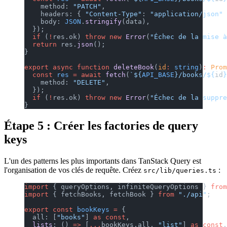
    method: 
"PATCH"
,
    headers: { 
"Content-Type"
: 
"application/json"
 
    body: 
JSON
.
stringify
(data),
  });
  if
 (
!
res.ok) 
throw
 new
 Error
(
"Échec de la mise à
  return
 res.
json
();
}
export
 async
 function
 deleteBook
(
id
:
 string
)
:
 Prom
  const
 res
 =
 await
 fetch
(
`${
API_BASE
}/books/${
id
}
    method: 
"DELETE"
,
  });
  if
 (
!
res.ok) 
throw
 new
 Error
(
"Échec de la suppre
}
Étape 5 : Créer les factories de query
keys
L'un des patterns les plus importants dans TanStack Query est
l'organisation de vos clés de requête. Créez
:
src/lib/queries.ts
import
 { queryOptions, infiniteQueryOptions } 
from
import
 { fetchBooks, fetchBook } 
from
 "./api"
;
export
 const
 bookKeys
 =
 {
  all: [
"books"
] 
as
 const
,
  lists
: () 
=>
 [
...
bookKeys.all, 
"list"
] 
as
 const
,