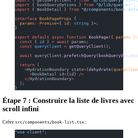
import
 { getQueryClient } 
from
 "@/lib/query-client
import
 { bookQueryOptions } 
from
 "@/lib/queries"
;
import
 { BookDetail } 
from
 "@/components/book-deta
interface
 BookPageProps
 {
  params
:
 Promise
<{ 
id
:
 string
 }>;
}
export
 default
 async
 function
 BookPage
({ params }
:
  const
 { 
id
 } 
=
 await
 params;
  const
 queryClient
 =
 getQueryClient
();
  await
 queryClient.
prefetchQuery
(
bookQueryOptions
  return
 (
    <
HydrationBoundary state
=
{
dehydrate
(
queryClien
      <
BookDetail id
=
{id} 
/>
    </
HydrationBoundary
>
  );
}
Étape 7 : Construire la liste de livres avec
scroll infini
Créez
:
src/components/book-list.tsx
"use client"
;