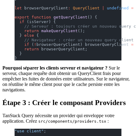
let
 browserQueryClient
:
 QueryClient
 |
 undefined
 =
 
export
 function
 getQueryClient
() {
  if
 (isServer) {
    // Serveur : toujours créer un nouveau query c
    return
 makeQueryClient
();
  } 
else
 {
    // Navigateur : créer un nouveau query client 
    if
 (
!
browserQueryClient) browserQueryClient 
=
 
    return
 browserQueryClient;
  }
}
Pourquoi séparer les clients serveur et navigateur ?
Sur le
serveur, chaque requête doit obtenir un QueryClient frais pour
empêcher les fuites de données entre utilisateurs. Sur le navigateur,
on réutilise le même client pour que le cache persiste entre les
navigations.
Étape 3 : Créer le composant Providers
TanStack Query nécessite un provider qui enveloppe votre
application. Créez
:
src/components/providers.tsx
"use client"
;