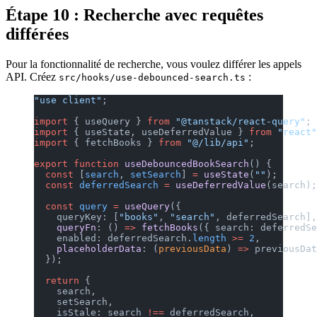
Étape 10 : Recherche avec requêtes
différées
Pour la fonctionnalité de recherche, vous voulez différer les appels
API. Créez
:
src/hooks/use-debounced-search.ts
"use client"
;
import
 { useQuery } 
from
 "@tanstack/react-query"
;
import
 { useState, useDeferredValue } 
from
 "react"
import
 { fetchBooks } 
from
 "@/lib/api"
;
export
 function
 useDebouncedBookSearch
() {
  const
 [
search
, 
setSearch
] 
=
 useState
(
""
);
  const
 deferredSearch
 =
 useDeferredValue
(search);
  const
 query
 =
 useQuery
({
    queryKey: [
"books"
, 
"search"
, deferredSearch],
    queryFn
: () 
=>
 fetchBooks
({ search: deferredSe
    enabled: deferredSearch.
length
 >=
 2
,
    placeholderData
: (
previousData
) 
=>
 previousDat
  });
  return
 {
    search,
    setSearch,
    isStale: search 
!==
 deferredSearch,