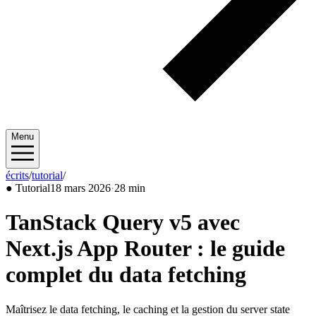
Menu
écrits
/
tutorial
/
2026/03
●
Tutorial
18 mars 2026
·
28 min
TanStack Query v5 avec
Next.js App Router : le guide
complet du data fetching
Maîtrisez le data fetching, le caching et la gestion du server state