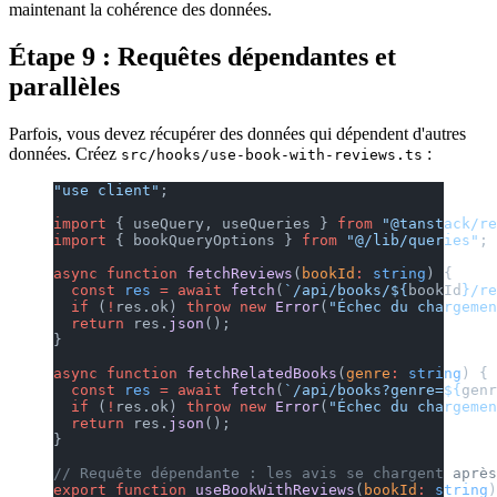
maintenant la cohérence des données.
Étape 9 : Requêtes dépendantes et
parallèles
Parfois, vous devez récupérer des données qui dépendent d'autres
données. Créez
:
src/hooks/use-book-with-reviews.ts
"use client"
;
import
 { useQuery, useQueries } 
from
 "@tanstack/re
import
 { bookQueryOptions } 
from
 "@/lib/queries"
;
async
 function
 fetchReviews
(
bookId
:
 string
) {
  const
 res
 =
 await
 fetch
(
`/api/books/${
bookId
}/re
  if
 (
!
res.ok) 
throw
 new
 Error
(
"Échec du chargemen
  return
 res.
json
();
}
async
 function
 fetchRelatedBooks
(
genre
:
 string
) {
  const
 res
 =
 await
 fetch
(
`/api/books?genre=${
genr
  if
 (
!
res.ok) 
throw
 new
 Error
(
"Échec du chargemen
  return
 res.
json
();
}
// Requête dépendante : les avis se chargent après
export
 function
 useBookWithReviews
(
bookId
:
 string
)