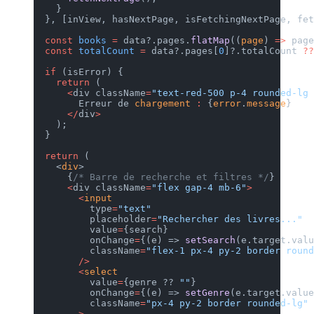
    }
  }, [inView, hasNextPage, isFetchingNextPage, fet
  const
 books
 =
 data?.pages.
flatMap
((
page
) 
=>
 page
  const
 totalCount
 =
 data?.pages[
0
]?.totalCount 
??
  if
 (isError) {
    return
 (
      <
div className
=
"text-red-500 p-4 rounded-lg 
        Erreur de 
chargement
 :
 {
error
.
message
}
      </
div
>
    );
  }
  return
 (
    <
div
>
      {
/* Barre de recherche et filtres */
}
      <
div className
=
"flex gap-4 mb-6"
>
        <
input
          type
=
"text"
          placeholder
=
"Rechercher des livres..."
          value
=
{search}
          onChange
=
{(e) => 
setSearch
(e.target.valu
          className
=
"flex-1 px-4 py-2 border round
        />
        <
select
          value
=
{genre ?? 
""
}
          onChange
=
{(e) => 
setGenre
(e.target.value
          className
=
"px-4 py-2 border rounded-lg"
        >