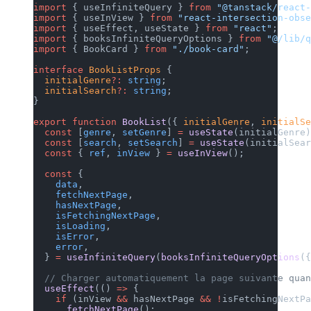
import
 { useInfiniteQuery } 
from
 "@tanstack/react-
import
 { useInView } 
from
 "react-intersection-obse
import
 { useEffect, useState } 
from
 "react"
;
import
 { booksInfiniteQueryOptions } 
from
 "@/lib/q
import
 { BookCard } 
from
 "./book-card"
;
interface
 BookListProps
 {
  initialGenre
?:
 string
;
  initialSearch
?:
 string
;
}
export
 function
 BookList
({ 
initialGenre
, 
initialSe
  const
 [
genre
, 
setGenre
] 
=
 useState
(initialGenre)
  const
 [
search
, 
setSearch
] 
=
 useState
(initialSear
  const
 { 
ref
, 
inView
 } 
=
 useInView
();
  const
 {
    data
,
    fetchNextPage
,
    hasNextPage
,
    isFetchingNextPage
,
    isLoading
,
    isError
,
    error
,
  } 
=
 useInfiniteQuery
(
booksInfiniteQueryOptions
({
  // Charger automatiquement la page suivante quan
  useEffect
(() 
=>
 {
    if
 (inView 
&&
 hasNextPage 
&&
 !
isFetchingNextPa
      fetchNextPage
();