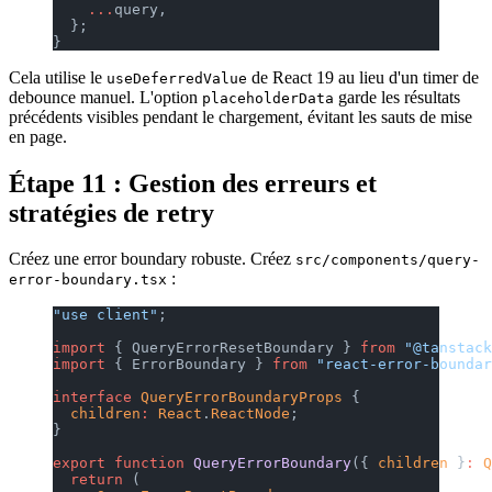
    ...
query,
  };
}
Cela utilise le
de React 19 au lieu d'un timer de
useDeferredValue
debounce manuel. L'option
garde les résultats
placeholderData
précédents visibles pendant le chargement, évitant les sauts de mise
en page.
Étape 11 : Gestion des erreurs et
stratégies de retry
Créez une error boundary robuste. Créez
src/components/query-
:
error-boundary.tsx
"use client"
;
import
 { QueryErrorResetBoundary } 
from
 "@tanstack
import
 { ErrorBoundary } 
from
 "react-error-boundar
interface
 QueryErrorBoundaryProps
 {
  children
:
 React
.
ReactNode
;
}
export
 function
 QueryErrorBoundary
({ 
children
 }
:
 Q
  return
 (