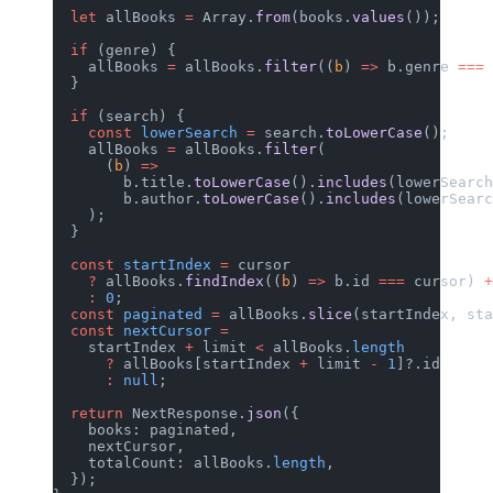
  let
 allBooks 
=
 Array.
from
(books.
values
());
  if
 (genre) {
    allBooks 
=
 allBooks.
filter
((
b
) 
=>
 b.genre 
===
 
  }
  if
 (search) {
    const
 lowerSearch
 =
 search.
toLowerCase
();
    allBooks 
=
 allBooks.
filter
(
      (
b
) 
=>
        b.title.
toLowerCase
().
includes
(lowerSearch
        b.author.
toLowerCase
().
includes
(lowerSearc
    );
  }
  const
 startIndex
 =
 cursor
    ?
 allBooks.
findIndex
((
b
) 
=>
 b.id 
===
 cursor) 
+
    :
 0
;
  const
 paginated
 =
 allBooks.
slice
(startIndex, sta
  const
 nextCursor
 =
    startIndex 
+
 limit 
<
 allBooks.
length
      ?
 allBooks[startIndex 
+
 limit 
-
 1
]?.id
      :
 null
;
  return
 NextResponse.
json
({
    books: paginated,
    nextCursor,
    totalCount: allBooks.
length
,
  });