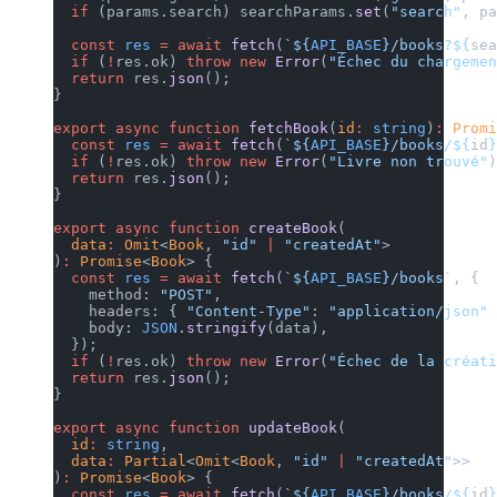
  if
 (params.search) searchParams.
set
(
"search"
, pa
  const
 res
 =
 await
 fetch
(
`${
API_BASE
}/books?${
sea
  if
 (
!
res.ok) 
throw
 new
 Error
(
"Échec du chargemen
  return
 res.
json
();
}
export
 async
 function
 fetchBook
(
id
:
 string
)
:
 Promi
  const
 res
 =
 await
 fetch
(
`${
API_BASE
}/books/${
id
}
  if
 (
!
res.ok) 
throw
 new
 Error
(
"Livre non trouvé"
)
  return
 res.
json
();
}
export
 async
 function
 createBook
(
  data
:
 Omit
<
Book
, 
"id"
 |
 "createdAt"
>
)
:
 Promise
<
Book
> {
  const
 res
 =
 await
 fetch
(
`${
API_BASE
}/books`
, {
    method: 
"POST"
,
    headers: { 
"Content-Type"
: 
"application/json"
 
    body: 
JSON
.
stringify
(data),
  });
  if
 (
!
res.ok) 
throw
 new
 Error
(
"Échec de la créati
  return
 res.
json
();
}
export
 async
 function
 updateBook
(
  id
:
 string
,
  data
:
 Partial
<
Omit
<
Book
, 
"id"
 |
 "createdAt"
>>
)
:
 Promise
<
Book
> {
  const
 res
 =
 await
 fetch
(
`${
API_BASE
}/books/${
id
}