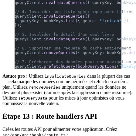
queryClient.
invalidateQueries
({ queryKey: bookKeys
// 4. Invalider une liste spécifique avec filtres
queryClient.
invalidateQueries
({
  queryKey: bookKeys.
list
({ genre: 
"fiction"
 }),
});
// 5. Invalider le détail d'un seul livre
queryClient.
invalidateQueries
({ queryKey: bookKeys
// 6. Supprimer une requête du cache entièrement
queryClient.
removeQueries
({ queryKey: bookKeys.
det
// 7. Précharger des données pour une navigation p
queryClient.
prefetchQuery
(
bookQueryOptions
(
"likely
Astuce pro :
Utilisez
dans la plupart des cas
invalidateQueries
— cela marque les données comme périmées et refetch en arrière-
plan. Utilisez
uniquement quand les données ne
removeQueries
devraient plus exister (comme après la suppression d'une ressource).
Utilisez
pour les mises à jour optimistes où vous
setQueryData
connaissez la nouvelle valeur.
Étape 13 : Route handlers API
Créez les routes API pour alimenter votre application. Créez
:
src/app/api/books/route.ts