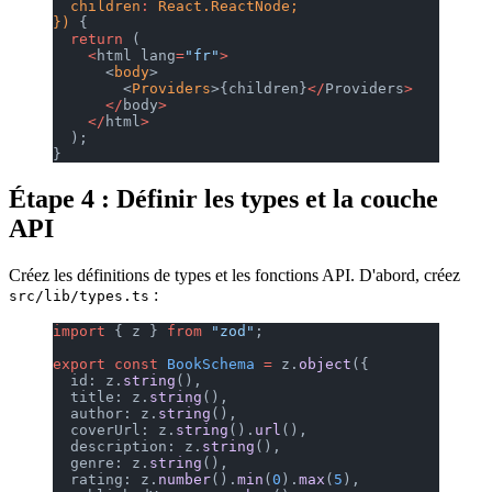
  children
:
 React.ReactNode;
}) 
{
  return
 (
    <
html lang
=
"fr"
>
      <
body
>
        <
Providers
>{children}
</
Providers
>
      </
body
>
    </
html
>
  );
}
Étape 4 : Définir les types et la couche
API
Créez les définitions de types et les fonctions API. D'abord, créez
:
src/lib/types.ts
import
 { z } 
from
 "zod"
;
export
 const
 BookSchema
 =
 z.
object
({
  id: z.
string
(),
  title: z.
string
(),
  author: z.
string
(),
  coverUrl: z.
string
().
url
(),
  description: z.
string
(),
  genre: z.
string
(),
  rating: z.
number
().
min
(
0
).
max
(
5
),