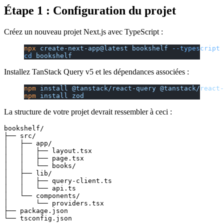
Étape 1 : Configuration du projet
Créez un nouveau projet Next.js avec TypeScript :
npx
 create-next-app@latest
 bookshelf
 --typescript
 
cd
 bookshelf
Installez TanStack Query v5 et les dépendances associées :
npm
 install
 @tanstack/react-query
 @tanstack/react-
npm
 install
 zod
La structure de votre projet devrait ressembler à ceci :
bookshelf/

├── src/

│   ├── app/

│   │   ├── layout.tsx

│   │   ├── page.tsx

│   │   └── books/

│   ├── lib/

│   │   ├── query-client.ts

│   │   └── api.ts

│   └── components/

│       └── providers.tsx

├── package.json
