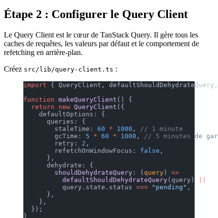
Étape 2 : Configurer le Query Client
Le Query Client est le cœur de TanStack Query. Il gère tous les
caches de requêtes, les valeurs par défaut et le comportement de
refetching en arrière-plan.
Créez
:
src/lib/query-client.ts
import
 { QueryClient, defaultShouldDehydrateQuery,
function
 makeQueryClient
() {
  return
 new
 QueryClient
({
    defaultOptions: {
      queries: {
        staleTime: 
60
 *
 1000
, 
// 1 minute
        gcTime: 
5
 *
 60
 *
 1000
, 
// 5 minutes de gar
        retry: 
2
,
        refetchOnWindowFocus: 
false
,
      },
      dehydrate: {
        shouldDehydrateQuery
: (
query
) 
=>
          defaultShouldDehydrateQuery
(query) 
||
          query.state.status 
===
 "pending"
,
      },
    },
  });
}