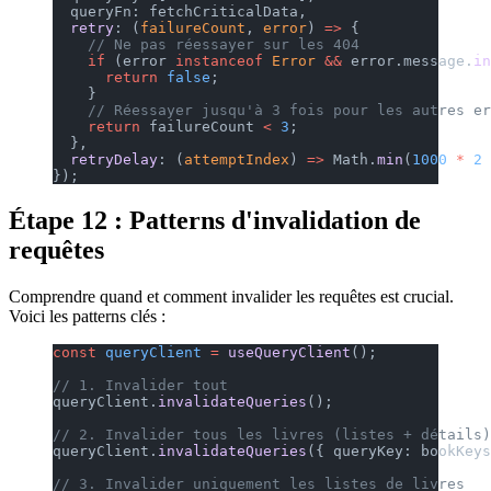
  queryFn: fetchCriticalData,
  retry
: (
failureCount
, 
error
) 
=>
 {
    // Ne pas réessayer sur les 404
    if
 (error 
instanceof
 Error
 &&
 error.message.
in
      return
 false
;
    }
    // Réessayer jusqu'à 3 fois pour les autres er
    return
 failureCount 
<
 3
;
  },
  retryDelay
: (
attemptIndex
) 
=>
 Math.
min
(
1000
 *
 2
 
});
Étape 12 : Patterns d'invalidation de
requêtes
Comprendre quand et comment invalider les requêtes est crucial.
Voici les patterns clés :
const
 queryClient
 =
 useQueryClient
();
// 1. Invalider tout
queryClient.
invalidateQueries
();
// 2. Invalider tous les livres (listes + détails)
queryClient.
invalidateQueries
({ queryKey: bookKeys
// 3. Invalider uniquement les listes de livres