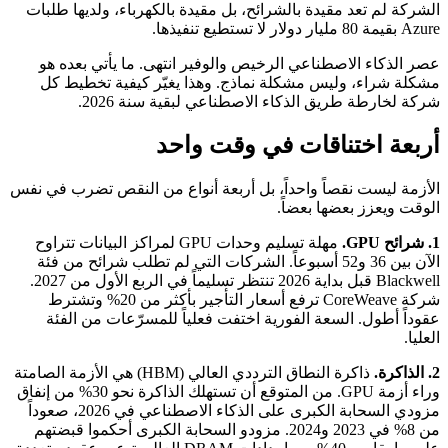
الشركة لم تعد مقيدة بالشرائح، بل مقيدة بالكهرباء، ولديها طلبات
Azure بقيمة 80 مليار دولار لا تستطيع تنفيذها.
عصر الذكاء الاصطناعي الرخيص والوفير انتهى. ما يأتي بعده هو
مشكلة شراء، وليس مشكلة نماذج. وهذا يغيّر كيفية تخطيط كل
شركة لخارطة طريق الذكاء الاصطناعي لبقية سنة 2026.
أربعة اختناقات في وقت واحد
الأزمة ليست نقصاً واحداً، بل أربعة أنواع من النقص تضرب في نفس
الوقت ويعزز بعضها بعضاً.
1. شرائح GPU.
مهلة تسليم وحدات GPU لمراكز البيانات تتراوح
الآن بين 36 و52 أسبوعاً. الشركات التي لم تطلب شرائح من فئة
Blackwell قبل بداية 2026 تنتظر تسليماً في الربع الأول من 2027.
شركة CoreWeave ترفع أسعار التأجير بأكثر من 20% وتشترط
عقوداً أطول. السعة الفورية اختفت فعلياً للمسرّعات من الفئة
العليا.
2. الذاكرة.
ذاكرة النطاق الترددي العالي (HBM) هي الأزمة الصامتة
وراء أزمة GPU. من المتوقع أن تستهلك الذاكرة نحو 30% من إنفاق
مزودي السحابة الكبرى على الذكاء الاصطناعي في 2026، صعوداً
من 8% في 2023 و2024. مزودو السحابة الكبرى أحكموا قبضتهم