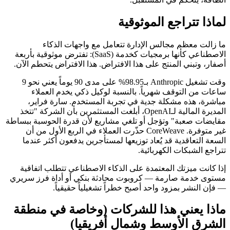
لماذا تتراجع الموثوقية
ما زالت معظم مجالس الإدارة تتعامل مع واجهات الذكاء
الاصطناعي كأنها برمجيات كخدمة (SaaS): تفترض موثوقية بأربعة
أصفار، وتبني المنتج على هذا الافتراض. هذا الافتراض يتحطم الآن.
وقت تشغيل Anthropic بـ98.95% على مدى 90 يوماً يعني نحو 9
ساعات من التوقف شهرياً. بالنسبة لوكيل ذكي يخدم العملاء
مباشرة، هذه مشكلة جدية في تجربة المستخدم. سارة فراير،
المديرة المالية لـOpenAI، أبلغت المستثمرين بأن الشركة "تتخذ
مقايضات صعبة" وتؤجل أو تلغي مشاريع لأن قدرة الحوسبة ببساطة
غير متوفرة. CoreWeave حذّرت العملاء في الربع الأول من أن
السعة التعاقدية قد يُعاد توزيعها لمستأجرين يدفعون أكثر عندما
تتراجع الشبكات الكهربائية.
إذا كانت ميزتك المعتمدة على الذكاء الاصطناعي تتطلب اتفاقية
مستوى خدمة صارمة — كروبوت محادثة بنكي أو أداة فرز سريري
— فإن النشر بمزود واحد أصبح خطراً تشغيلياً حقيقياً.
ماذا يعني هذا للشركات (وخاصة في منطقة
الشرق الأوسط وشمال أفريقيا)