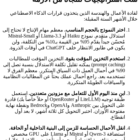
لقادة الأعمال والهندسة الذين يتخذون قرارات الذكاء الاصطناعي
خلال الأشهر الستة المقبلة:
اختر النموذج بالحجم المناسب.
معظم مهام الإنتاج لا تحتاج إلى
استدلال متقدم. نموذج Haiku أو Llama-3.3 أو Mistral-Small
مُحسّن جيداً يقدّم 95% من القيمة بـ10% من التكلفة، ولن
يكون في طابور الانتظار خلف ChatGPT في أوقات الذروة.
استخدم التخزين المؤقت بقوة.
التخزين المؤقت للمطالبات
(prompt caching) يمكنه تقليل تكلفة الاستدلال بنسبة تصل إلى
90% في أحمال العمل ذات السياق المتكرر. معظم الفرق لا
تستخدمه بعد. راجع أحمال عملك بحثاً عن المطالبات النظامية
والسياقات الطويلة المتكررة.
ابنِ منذ اليوم الأول للتعامل مع مزودين متعددين.
استعمل
طبقة توجيه (LiteLLM أو OpenRouter أو حلاً خاصاً بك) قادرة
على التحويل بين Anthropic وOpenAI وBedrock ونقطة نهاية
مفتوحة الأوزان. اختبر التحويل كل ثلاثة أشهر، لا بعد أول
انقطاع.
انقل الأحمال الحساسة للزمن إلى البنية الداخلية أو الحافة.
استضافة Qwen-3 أو Mistral أو Llama على GPU مخصص
أصبحت تنافسية اقتصادياً بمجرد أن تأخذ بعين الاعتبار علاوات