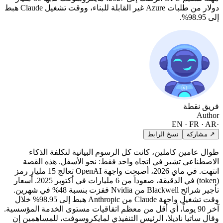
دولار من طلبات Azure غير القابلة للبناء، ووقت تشغيل Claude هبط
إلى 98.95%.
فريق نقطة
Author
EN · FR · AR
·
↗ مشاركة
نسخ الرابط
طوال عامين كاملين، كانت كل الرسوم البيانية لتكلفة الذكاء
الاصطناعي تشير في اتجاه واحد فقط: نحو الأسفل. هذه القصة
انتهت. في ماي 2026، أصبحت واجهة OpenAI تعالج 15 مليار رمز
(token) في الدقيقة، صعوداً من 6 مليارات في أكتوبر 2025. أسعار
تأجير شرائح Blackwell من Nvidia قفزت بنسبة 48% في شهرين.
وقت تشغيل واجهة Claude من Anthropic هبط إلى 98.95% خلال
آخر 90 يوماً، أي أقل من معظم اتفاقيات مستوى الخدمة المؤسسية.
وقال ساتيا ناديلا، الرئيس التنفيذي لمايكروسوفت، للمساهمين إن