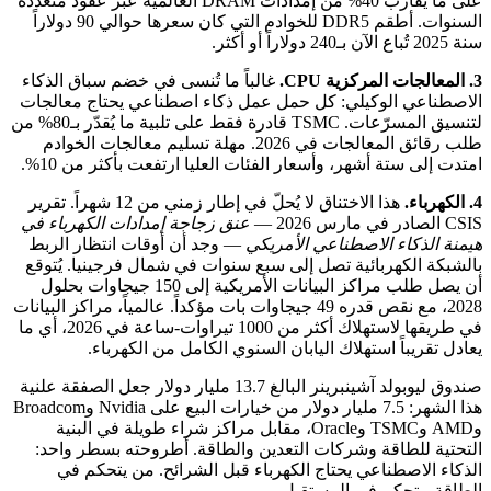
على ما يقارب 40% من إمدادات DRAM العالمية عبر عقود متعددة
السنوات. أطقم DDR5 للخوادم التي كان سعرها حوالي 90 دولاراً
سنة 2025 تُباع الآن بـ240 دولاراً أو أكثر.
3. المعالجات المركزية CPU.
غالباً ما تُنسى في خضم سباق الذكاء
الاصطناعي الوكيلي: كل حمل عمل ذكاء اصطناعي يحتاج معالجات
لتنسيق المسرّعات. TSMC قادرة فقط على تلبية ما يُقدّر بـ80% من
طلب رقائق المعالجات في 2026. مهلة تسليم معالجات الخوادم
امتدت إلى ستة أشهر، وأسعار الفئات العليا ارتفعت بأكثر من 10%.
4. الكهرباء.
هذا الاختناق لا يُحلّ في إطار زمني من 12 شهراً. تقرير
CSIS الصادر في مارس 2026 —
عنق زجاجة إمدادات الكهرباء في
هيمنة الذكاء الاصطناعي الأمريكي
— وجد أن أوقات انتظار الربط
بالشبكة الكهربائية تصل إلى سبع سنوات في شمال فرجينيا. يُتوقع
أن يصل طلب مراكز البيانات الأمريكية إلى 150 جيجاوات بحلول
2028، مع نقص قدره 49 جيجاوات بات مؤكداً. عالمياً، مراكز البيانات
في طريقها لاستهلاك أكثر من 1000 تيراوات-ساعة في 2026، أي ما
يعادل تقريباً استهلاك اليابان السنوي الكامل من الكهرباء.
صندوق ليوبولد آشينبرينر البالغ 13.7 مليار دولار جعل الصفقة علنية
هذا الشهر: 7.5 مليار دولار من خيارات البيع على Nvidia وBroadcom
وAMD وTSMC وOracle، مقابل مراكز شراء طويلة في البنية
التحتية للطاقة وشركات التعدين والطاقة. أطروحته بسطر واحد:
الذكاء الاصطناعي يحتاج الكهرباء قبل الشرائح. من يتحكم في
الطاقة، يتحكم في المستقبل.