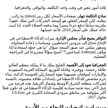
ثلاثة أمور تتغير في وقت واحد: التكلفة، والتوافر، والجغرافيا.
نماذج التكلفة تنهار.
صفحات الأسعار لكل رمز (token) ما زالت
معلنة، لكن السعر الفعلي هو السعة. الشركات التي تملك عقوداً
ملتزمة سابقاً تدفع جزءاً يسيراً مما يدفعه العملاء الجدد. إذا بُنيت
حالة عملك على أسعار 2024، فأعد حسابها.
التوافر يصبح شأن مجلس الإدارة.
ميزات الذكاء الاصطناعي في
الإنتاج تحتاج إلى مزودين احتياطيين، وسياسات إعادة المحاولة،
وتدهور سلس عند ضيق السعة. سؤال "ما هي خطة استعادتنا إذا
توقّف Anthropic لساعتين؟" أصبح سؤالاً مشروعاً في المراجعة
الفصلية.
الجغرافيا تعود إلى الأهمية.
الخليج يملك ما لا يملكه معظم العالم:
طاقة رخيصة، ووفيرة، وقابلة للتوزيع. المملكة العربية السعودية
والإمارات تُموقعان نفسيهما بقوة كمصدّرتيْن للحوسبة الذكية، ببناء
حرم مخصص للذكاء الاصطناعي بإمدادات طاقة مضمونة. بالنسبة
لشركات منطقة الشرق الأوسط وشمال أفريقيا، هذه فرصة من
جيل لآخر: بنية تحتية سيادية إقليمية للذكاء الاصطناعي قد تكون فعلاً
أكثر موثوقية من مناطق مزودي السحابة الكبرى في US-East
بحلول 2027.
ست استراتيجيات للنجاة من الأزمة