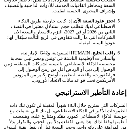
السعة ومخاطر اتفاقيات الخدمة. للأدوات الداخلية والتصنيف
وإشراف المحتوى، الحسبة انقلبت.
احجز عقود السعة الآن.
إذا كانت خارطة طريق الذكاء
الاصطناعي لديك تتطلب حجم استدلال معتبراً في النصف
الثاني من 2026 أو في 2027، التزم بالأسعار والسعة الآن.
الشركات التي ما زالت تتفاوض في الربع الثالث سيُقال لها:
عودوا السنة المقبلة.
راقب الخليج.
HUMAIN السعودية، وG42 الإماراتية،
والمبادرات الإقليمية الناشئة في تونس ومصر تبني سحابة
مخصصة للذكاء الاصطناعي. بالنسبة لشركات المنطقة، زمن
الوصول إلى دبي أو الرياض أقل من زمن الوصول إلى
فرانكفورت، والقصة التنظيمية أوضح بكثير من المزودين
الأمريكيين تحت قواعد بيانات الاتحاد الأوروبي.
إعادة التأطير الاستراتيجي
الشركات التي ستربح خلال الـ18 شهراً المقبلة لن تكون تلك ذات
الطموحات الأكبر في الذكاء الاصطناعي، بل تلك التي تعاملت مع
حوسبة الذكاء الاصطناعي كمورد مقيّد ومتنازع عليه، وهندست
أنظمتها وفقاً لذلك. هذا يعني الكفاءة بدلاً من الحجم، والتكرار بدلاً
من المراهنة على بائع واحد، وحجز السعة قبل أن يفعل بقية السوق.