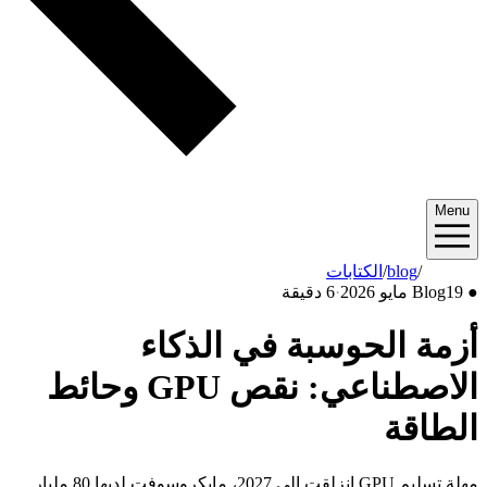
Menu
2026/05
/
blog
/
الكتابات
●
19 مايو 2026
Blog
·
6 دقيقة
أزمة الحوسبة في الذكاء
الاصطناعي: نقص GPU وحائط
الطاقة
مهلة تسليم GPU انزلقت إلى 2027، مايكروسوفت لديها 80 مليار