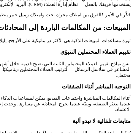
يستخدمها فريقك بالفعل — نظام إدارة العملاء (CRM)، البريد الإلكتروني، منصة إدارة المشاريع، أو لوحة التحليلات — ويقدم اقتراحات فورية، ويؤتمت المهام المتكررة، ويكشف عن رؤى كنت ستفوّتها لولا ذلك.
فكّر في الأمر كالفرق بين امتلاك محرك بحث وامتلاك زميل خبير ينظ
المبيعات: من المكالمات الباردة إلى المحادثات
ثورة مساعدات المبيعات الذكية هي الأكثر دراماتيكية على الأرجح. إليك 
تقييم العملاء المحتملين التنبؤي
انسَ نماذج تقييم العملاء المحتملين الثابتة التي تصبح قديمة خلال أ
المشاعر في سلاسل الرسائل — لترتيب العملاء المحتملين ديناميكيًا. 
محتمل.
التوجيه المباشر أثناء الصفقات
أثناء المكالمات المباشرة واجتماعات الفيديو، يمكن لمساعدات الذكاء
عندما تتعثر الصفقة، وتنبّه عندما تخرج المحادثة عن مسارها. وجدت
الاعتماد.
متابعات تلقائية لا تبدو آلية
يُعدّ المساعد الذكي رسائل متابعة مخصصة بناءً على نصوص الاجتماعا