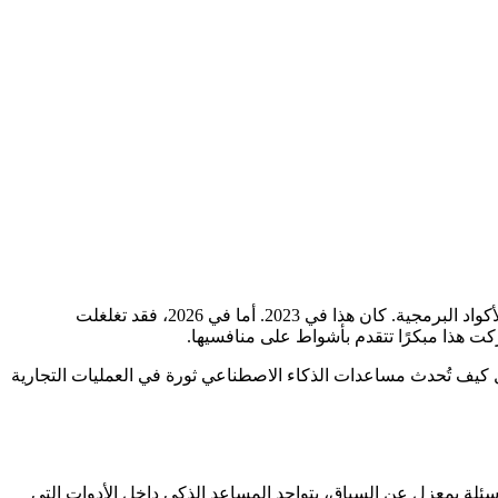
عندما يسمع معظم الناس عبارة "مساعد الذكاء الاصطناعي" أو "AI Copilot"، يتبادر إلى أذهانهم المبرمجون الذين يحصلون على اقتراحات للأكواد البرمجية. كان هذا في 2023. أما في 2026، فقد تغلغلت
 هذا مبكرًا تتقدم بأشواط على منافسيها.
 كيف تُحدث مساعدات الذكاء الاصطناعي ثورة في العمليات التجارية
ة بمعزل عن السياق، يتواجد المساعد الذكي داخل الأدوات التي