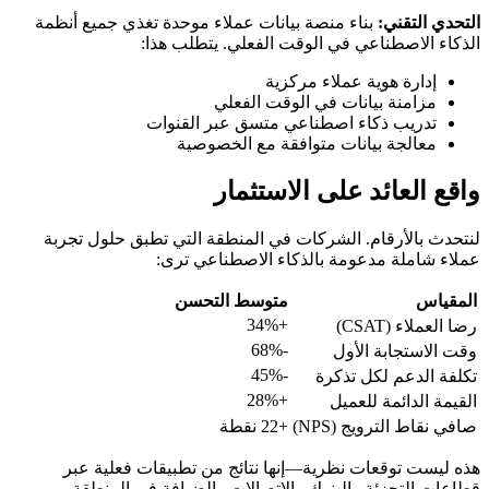
التحدي التقني:
بناء منصة بيانات عملاء موحدة تغذي جميع أنظمة
الذكاء الاصطناعي في الوقت الفعلي. يتطلب هذا:
إدارة هوية عملاء مركزية
مزامنة بيانات في الوقت الفعلي
تدريب ذكاء اصطناعي متسق عبر القنوات
معالجة بيانات متوافقة مع الخصوصية
واقع العائد على الاستثمار
لنتحدث بالأرقام. الشركات في المنطقة التي تطبق حلول تجربة
عملاء شاملة مدعومة بالذكاء الاصطناعي ترى:
المقياس
متوسط التحسن
+34%
رضا العملاء (CSAT)
-68%
وقت الاستجابة الأول
-45%
تكلفة الدعم لكل تذكرة
+28%
القيمة الدائمة للعميل
صافي نقاط الترويج (NPS)
+22 نقطة
هذه ليست توقعات نظرية—إنها نتائج من تطبيقات فعلية عبر
قطاعات التجزئة والبنوك والاتصالات والضيافة في المنطقة.