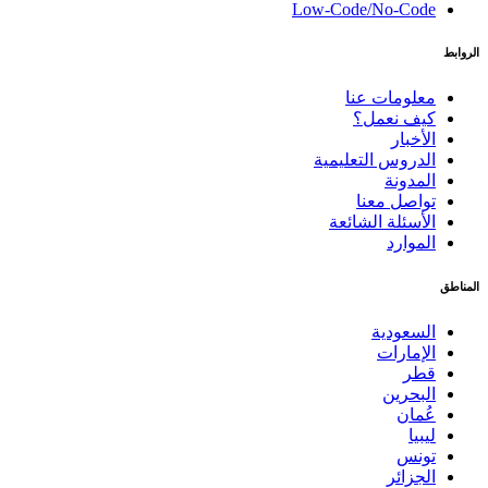
Low-Code/No-Code
الروابط
معلومات عنا
كيف نعمل؟
الأخبار
الدروس التعليمية
المدونة
تواصل معنا
الأسئلة الشائعة
الموارد
المناطق
السعودية
الإمارات
قطر
البحرين
عُمان
ليبيا
تونس
الجزائر