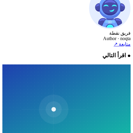
فريق نقطة
Author
· noqta
متابعة
↗
●
اقرأ التالي