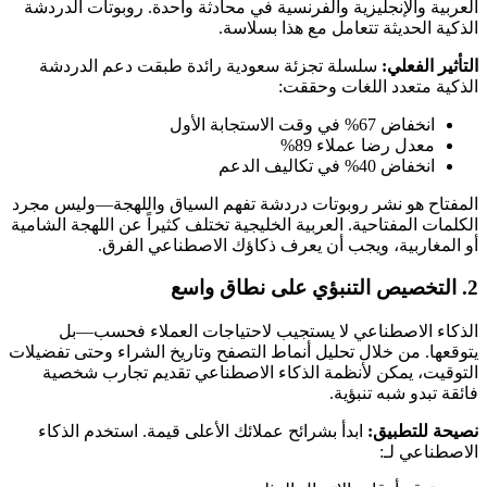
العربية والإنجليزية والفرنسية في محادثة واحدة. روبوتات الدردشة
الذكية الحديثة تتعامل مع هذا بسلاسة.
التأثير الفعلي:
سلسلة تجزئة سعودية رائدة طبقت دعم الدردشة
الذكية متعدد اللغات وحققت:
انخفاض 67% في وقت الاستجابة الأول
معدل رضا عملاء 89%
انخفاض 40% في تكاليف الدعم
المفتاح هو نشر روبوتات دردشة تفهم السياق واللهجة—وليس مجرد
الكلمات المفتاحية. العربية الخليجية تختلف كثيراً عن اللهجة الشامية
أو المغاربية، ويجب أن يعرف ذكاؤك الاصطناعي الفرق.
2. التخصيص التنبؤي على نطاق واسع
الذكاء الاصطناعي لا يستجيب لاحتياجات العملاء فحسب—بل
يتوقعها. من خلال تحليل أنماط التصفح وتاريخ الشراء وحتى تفضيلات
التوقيت، يمكن لأنظمة الذكاء الاصطناعي تقديم تجارب شخصية
فائقة تبدو شبه تنبؤية.
نصيحة للتطبيق:
ابدأ بشرائح عملائك الأعلى قيمة. استخدم الذكاء
الاصطناعي لـ: