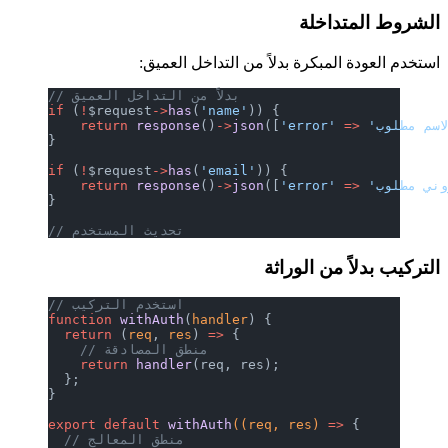
الشروط المتداخلة
استخدم العودة المبكرة بدلاً من التداخل العميق:
// بدلاً من التداخل العميق
if
 (
!
$request
->
has
(
'name'
)) {
    return
 response
()
->
json
([
'error'
 =>
}
if
 (
!
$request
->
has
(
'email'
)) {
    return
 response
()
->
json
([
'error'
 =>
}
// تحديث المستخدم
التركيب بدلاً من الوراثة
// استخدم التركيب
function
 withAuth
(
handler
) {
  return
 (
req
, 
res
) 
=>
 {
    // منطق المصادقة
    return
 handler
(req, res);
  };
}
export
 default
 withAuth
((req, res) 
=>
 {
  // منطق المعالج