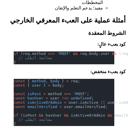
المخططات
مفيد؛ يدعم التعلم والإتقان
أمثلة عملية على العبء المعرفي الخارجي
الشروط المعقدة
كود بعبء عالٍ:
if
 (req.method 
===
 'POST'
 &&
 req.body.user 
&&
 (re
  // معالجة الطلب
}
كود بعبء منخفض:
const
 { 
method
, 
body
 } 
=
 req;
const
 { 
user
 } 
=
 body;
const
 isPost
 =
 method 
===
 'POST'
;
const
 hasUser
 =
 user 
!==
 undefined
;
const
 isActiveOrAdmin
 =
 user.isActive 
||
 user.isA
const
 emailVerified
 =
 user.emailVerified;
if
 (isPost 
&&
 hasUser 
&&
 isActiveOrAdmin 
&&
 email
  // معالجة الطلب
}