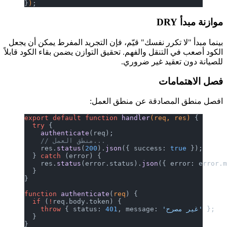
}
)
;
موازنة مبدأ DRY
بينما مبدأ "لا تكرر نفسك" قيّم، فإن التجريد المفرط يمكن أن يجعل
الكود أصعب في التنقل والفهم. تحقيق التوازن يضمن بقاء الكود قابلاً
للصيانة دون تعقيد غير ضروري.
فصل الاهتمامات
افصل منطق المصادقة عن منطق العمل:
export
 default
 function
 handler
(req, res) 
{
  try
 {
    authenticate
(req);
    // منطق العمل...
    res.
status
(
200
).
json
({ success: 
true
 });
  } 
catch
 (error) {
    res.
status
(error.status).
json
({ error: error.
  }
}
function
 authenticate
(
req
) {
  if
 (
!
req.body.token) {
 };
'غير مصرح'
, message: 
401
 { status: 
    throw
  }
}