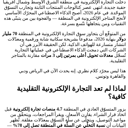
دخلت التجارة الإلكترونية في منطقة الشرق الأوسط وشمال أفريقيا
حقبة جديدة. انتهى عصر كتالوجات المنتجات الثابتة وتجارب التسوّق
الموحّدة. في عام 2026، أصبح الذكاء الاصطناعي المحرّك الأساسي
لأنجح المتاجر الإلكترونية في المنطقة — والفجوة بين من يتبنّى هذه
التقنيات ومن يتجاهلها تتّسع بسرعة.
من المتوقّع أن يتجاوز سوق التجارة الإلكترونية في المنطقة
70 مليار
دولار
بنهاية 2026، مدفوعاً بشريحة سكانية شابة ورقمية ومعدّلات
انتشار متسارعة للهواتف الذكية. لكن الحقيقة الأبرز هي أن
الشركات التي دمجت الذكاء الاصطناعي في عملياتها التجارية
تُسجّل
معدلات تحويل أعلى بمرتين إلى 3 مرات
مقارنة بالمتاجر
التقليدية.
هذا ليس مجرّد كلام نظري. إنه يحدث الآن في الرياض ودبي
والقاهرة وتونس.
لماذا لم تعد التجارة الإلكترونية التقليدية
كافية؟
يزور المتسوّق العادي في المنطقة
4.7 منصات تجارة إلكترونية
قبل
اتخاذ قرار الشراء. يقارن الأسعار، ويقرأ المراجعات، ويتحقّق من
مواعيد التوصيل، ويتخلّى عن سلّة التسوّق بمعدّلات مقلقة. تُظهر
البيانات أن
نسبة التخلّي عن السلّة في المنطقة تصل إلى 78%
—