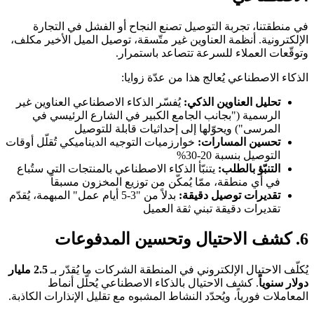
في منطقتنا، تجربة التوصيل تصنع النجاح أو الفشل في التجارة
الإلكترونية. أنظمة العناوين غير متّسقة، توصيل الميل الأخير مكلف،
وتوقّعات العملاء للسرعة تتصاعد باستمرار.
الذكاء الاصطناعي يُعالج هذا من عدّة زوايا:
تحليل العناوين الذكي:
يُفسّر الذكاء الاصطناعي العناوين غير
الرسمية ("بجانب الجامع الكبير في الشارع الرئيسي في
المرسى") ويحوّلها إلى إحداثيات قابلة للتوصيل
تحسين المسارات:
خوارزميات التوجيه الديناميكي تُقلّل أوقات
التوصيل بنسبة 20-30%
التنبّؤ بالطلب:
يتنبّأ الذكاء الاصطناعي بالمنتجات التي ستُباع
في أي منطقة، ممّا يُمكّن من توزيع المخزون مسبقاً
تقديرات توصيل دقيقة:
بدلاً من "3-5 أيام عمل" المبهمة، يُقدّم
تقديرات دقيقة تبني ثقة العميل
6. كشف الاحتيال وتحسين المدفوعات
يُكلّف الاحتيال الإلكتروني في المنطقة الشركات ما يُقدّر بـ
2.5 مليار
دولار سنوياً
. كشف الاحتيال بالذكاء الاصطناعي يُحلّل أنماط
المعاملات فورياً، ويُحدّد النشاط المشبوه مع تقليل الإنذارات الكاذبة.