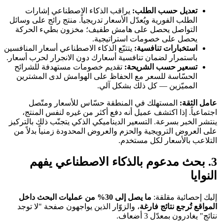
تعديل حسب الطلب:
يراقب الذكاء الاصطناعي إشارات
الطلب الفورية ويُعدّل الأسعار تدريجياً. منتج رائج على وسائل
التواصل يحصل على هامش طفيف؛ مخزون بطيء الحركة
يحصل على خصومات استراتيجية.
استخبارات تنافسية:
يتتبّع الذكاء الاصطناعي أسعار المنافسين
باستمرار لضمان تنافسية أسعارك دون الانجرار لحرب أسعار.
تسعير حسب الشريحة:
تقديم خصومات مستهدفة للشرائح
الحسّاسة للسعر مع الحفاظ على الهوامش لدى المشترين
المميّزين — كل ذلك بشكل آلي.
عامل الثقة:
المستهلك في المنطقة حسّاس للأسعار ومتّصل
اجتماعياً. إذا اكتشف عميل أنه دفع أكثر من غيره لنفس المنتج،
ينتشر الخبر بسرعة. التسعير الديناميكي الذكي يتجنّب ذلك بالتركيز
على العروض الترويجية والحزم والعروض المحدودة زمنياً بدلاً من
التلاعب بالأسعار لكل مستخدم.
3. بحث مدعوم بالذكاء الاصطناعي يفهم
النوايا
إليك إحصائية مقلقة:
ما يصل إلى 30% من عمليات البحث داخل
المواقع تُرجع نتائج فارغة
، والزوّار الذين يواجهون صفحة "لا توجد
نتائج" يغادرون بمعدّل 3 أضعاف.