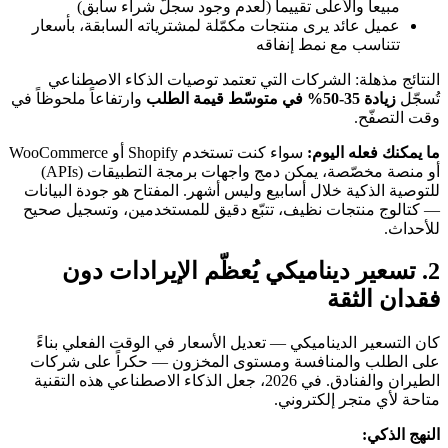
مبيعاً والأعلى تقييماً (لعدم وجود سجلّ شراء سابق)
عميل عائد يرى منتجات مكمّلة لمشترياته السابقة، بأسعار
تتناسب مع نمط إنفاقه
النتائج مذهلة: الشركات التي تعتمد توصيات الذكاء الاصطناعي
تُسجّل
زيادة 35-50% في متوسّط قيمة الطلب
وارتفاعاً ملحوظاً في
وقت التصفّح.
ما يمكنك فعله اليوم:
سواء كنت تستخدم Shopify أو WooCommerce
أو منصة مخصّصة، يمكن دمج واجهات برمجة التطبيقات (APIs)
للتوصية الذكية خلال أسابيع وليس أشهر. المفتاح هو جودة البيانات
— كتالوج منتجات نظيف، تتبّع دقيق للمستخدمين، وتسجيل صحيح
للأحداث.
2. تسعير ديناميكي يُعظّم الإيرادات دون
فقدان الثقة
كان التسعير الديناميكي — تعديل الأسعار في الوقت الفعلي بناءً
على الطلب والمنافسة ومستوى المخزون — حكراً على شركات
الطيران والفنادق. في 2026، جعل الذكاء الاصطناعي هذه التقنية
متاحة لأي متجر إلكتروني.
النهج الذكي: