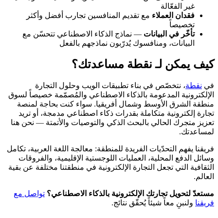
غير الفعّالة
فقدان العملاء
مع تقديم المنافسين تجارب أفضل وأكثر
تخصيصاً
تأخّر في البيانات
— نماذج الذكاء الاصطناعي تتحسّن مع
البيانات، ومنافسوك يُدرّبون نماذجهم بالفعل
كيف يمكن لـ نقطة مساعدتك؟
في
نقطة
، نتخصّص في بناء تطبيقات الويب وحلول التجارة
الإلكترونية المدعومة بالذكاء الاصطناعي والمُصمّمة خصيصاً لسوق
منطقة الشرق الأوسط وشمال أفريقيا. سواء كنت بحاجة لمنصة
تجارة إلكترونية متكاملة بقدرات ذكاء اصطناعي مدمجة، أو تريد
تعزيز متجرك الحالي بالبحث الذكي والتوصيات والأتمتة — نحن هنا
لمساعدتك.
فريقنا يفهم التحدّيات الفريدة للمنطقة: معالجة اللغة العربية، تكامل
وسائل الدفع المحلية، العمليات اللوجستية الإقليمية، والفروقات
الثقافية التي تجعل التجارة الإلكترونية في منطقتنا مختلفة عن بقية
العالم.
مستعدّ لتحويل تجارتك الإلكترونية بالذكاء الاصطناعي؟
تواصل مع
فريقنا
ولنبنِ معاً شيئاً يُحقّق نتائج.