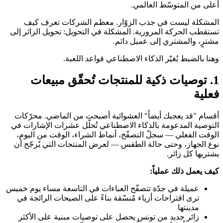
أعلى من المتوسّط العالمي.
المشكلة ليست في جذب الزوّار. معظم الشركات تعرف كيف
تستقطب الحركة المرورية. المشكلة في التحويل: تحويل الزائر إلى
مشترٍ، والمشتري إلى عميل دائم.
وهنا بالضبط يُغيّر الذكاء الاصطناعي قواعد اللعبة.
1. توصيات ذكية للمنتجات تُحقّق مبيعات
فعلية
أقسام "قد يعجبك أيضاً" العشوائية أصبحت من الماضي. محرّكات
التوصية المدعومة بالذكاء الاصطناعي تُحلّل عشرات الإشارات في
الوقت الفعلي — سجلّ التصفّح، أنماط الشراء، الوقت من اليوم،
نوع الجهاز، وحتى حالة الطقس — لعرض المنتجات التي يُرجّح أن
يشتريها كل زائر.
كيف يعمل ذلك عملياً:
عميلة في جدّة تتصفّح العباءات في التاسعة مساء يوم خميس
ترى اقتراحات أزياء مُنسّقة بناءً على الصيحات الرائجة في
مدينتها
زائر جديد من تونس يحصل على توصيات مبنية على الأكثر