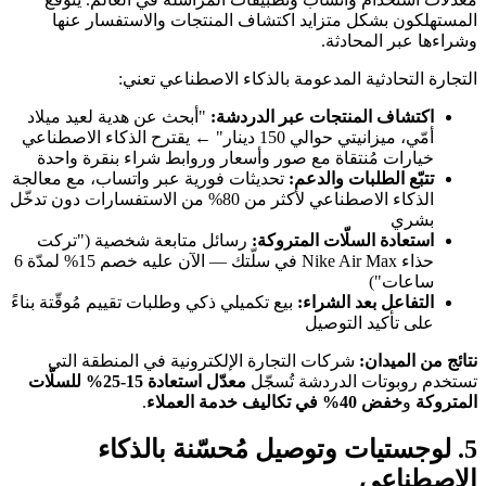
المستهلكون بشكل متزايد اكتشاف المنتجات والاستفسار عنها
وشراءها عبر المحادثة.
التجارة التحادثية المدعومة بالذكاء الاصطناعي تعني:
اكتشاف المنتجات عبر الدردشة:
"أبحث عن هدية لعيد ميلاد
أمّي، ميزانيتي حوالي 150 دينار" ← يقترح الذكاء الاصطناعي
خيارات مُنتقاة مع صور وأسعار وروابط شراء بنقرة واحدة
تتبّع الطلبات والدعم:
تحديثات فورية عبر واتساب، مع معالجة
الذكاء الاصطناعي لأكثر من 80% من الاستفسارات دون تدخّل
بشري
استعادة السلّات المتروكة:
رسائل متابعة شخصية ("تركت
حذاء Nike Air Max في سلّتك — الآن عليه خصم 15% لمدّة 6
ساعات")
التفاعل بعد الشراء:
بيع تكميلي ذكي وطلبات تقييم مُوقّتة بناءً
على تأكيد التوصيل
نتائج من الميدان:
شركات التجارة الإلكترونية في المنطقة التي
تستخدم روبوتات الدردشة تُسجّل
معدّل استعادة 15-25% للسلّات
المتروكة
و
خفض 40% في تكاليف خدمة العملاء
.
5. لوجستيات وتوصيل مُحسّنة بالذكاء
الاصطناعي