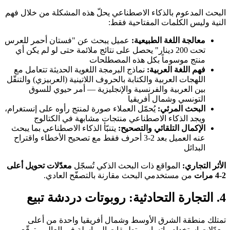
البحث المدعوم بالذكاء الاصطناعي يحلّ هذه المشكلة من خلال فهم
النية وليس الكلمات المفتاحية فقط:
معالجة اللغة الطبيعية:
عميل يبحث عن "فستان أحمر للعرس
تحت 200 دينار" يحصل على نتائج ملائمة حتى لو لم يكن أي
منتج موسوماً بكل هذه المصطلحات
فهم اللغة العربية:
نماذج البرمجة اللغوية الحديثة تتعامل مع
اللهجات العربية والكتابة بالحروف اللاتينية (العربيزي) والتنقّل
بين العربية والفرنسية والإنجليزية — أمر حيوي للسوق
التونسي وشمال أفريقيا
البحث المرئي:
يُحمّل العملاء صورة لمنتج رأوه على إنستغرام،
ويجد الذكاء الاصطناعي منتجات مشابهة في الكتالوج
الإكمال التلقائي والتصحيح:
يتنبّأ الذكاء الاصطناعي بما يبحث
عنه العميل بعد 2-3 أحرف فقط مع تصحيح الأخطاء واقتراح
البدائل
الأثر التجاري:
المواقع ذات البحث الذكي تُسجّل
معدّلات تحويل أعلى
2-4 مرات
من مستخدمي البحث مقارنة بالتصفّح العادي.
4. التجارة التحادثية: روبوتات دردشة تبيع
تمتلك منطقة الشرق الأوسط وشمال أفريقيا واحدة من أعلى
معدّلات استخدام واتساب وتطبيقات المراسلة في العالم. يتوقّع