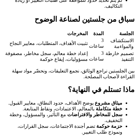
لم يتم تحديد حدود للموافقة على طلبات التغيير أو زيادة
التكاليف.
سباق من جلستين لصناعة الوضوح
الجلسة
المدة
المخرجات
3
الاستكشاف
تثبيت الأهداف، المتطلبات، معايير النجاح
ساعات
والمواءمة
3
تصميم خارطة
إعداد خطة معالم، سجل مخاطر، مصفوفة
ساعات
التنفيذ
مسؤوليات، إيقاع حوكمة
بين الجلستين نراجع الوثائق، نجمع التعليقات، ونحضّر مواد سهلة
القراءة لأصحاب المصلحة.
ماذا تستلم في النهاية؟
ميثاق مشروع
يوضح الأهداف، حدود النطاق، معايير القبول.
خطة متكاملة
بالمعالم، الاعتمادات، ونقاط المتابعة.
سجل للمخاطر والافتراضات
مع التأثير، والمسؤول، وخطة
التخفيف.
حزمة حوكمة
تضم أجندة الاجتماعات، سجل القرارات،
ونموذج طلب التغيير.