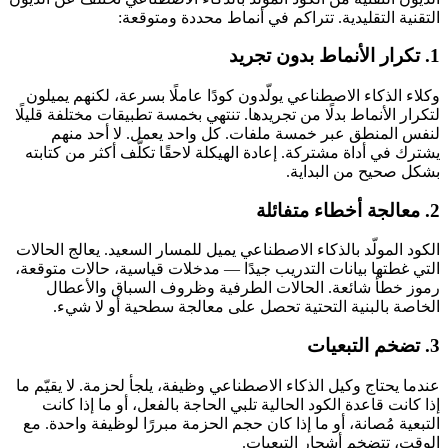
التقنية التقليدية. تتراكم في أنماط محددة ومتوقعة:
1. تكرار الأنماط بدون تجريد
وكلاء الذكاء الاصطناعي يولّدون كودًا عاملًا بسرعة، لكنهم يميلون
لتكرار الأنماط بدلًا من تجريدها. تنتهي بخمسة تطبيقات مختلفة قليلًا
لنفس المنطق عبر خمسة ملفات. كل واحد يعمل. لا أحد منهم
يشترك في أداة مشتركة. إعادة الهيكلة لاحقًا تكلّف أكثر من كتابته
بشكل صحيح من البداية.
2. معالجة أخطاء متفائلة
الكود المولّد بالذكاء الاصطناعي يميل للمسار السعيد. يعالج الحالات
التي غطتها بيانات التدريب جيدًا — مدخلات قياسية، حالات متوقعة،
رموز خطأ شائعة. الحالات الطرفية وظروف السباق والأعطال
الخاصة بالبنية التحتية تحصل على معالجة سطحية أو لا شيء.
3. تضخم التبعيات
عندما يحتاج وكيل الذكاء الاصطناعي وظيفة، يلجأ لحزمة. لا يقيّم ما
إذا كانت قاعدة الكود الحالية تلبي الحاجة بالفعل، أو ما إذا كانت
التبعية مُصانة، أو ما إذا كان حجم الحزمة مبررًا لوظيفة واحدة. مع
الوقت، تتضخم أشجار التبعيات.