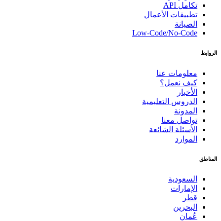
تكامل API
تطبيقات الأعمال
الصيانة
Low-Code/No-Code
الروابط
معلومات عنا
كيف نعمل؟
الأخبار
الدروس التعليمية
المدونة
تواصل معنا
الأسئلة الشائعة
الموارد
المناطق
السعودية
الإمارات
قطر
البحرين
عُمان