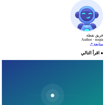
فريق نقطة
Author
· noqta
متابعة
↗
●
اقرأ التالي