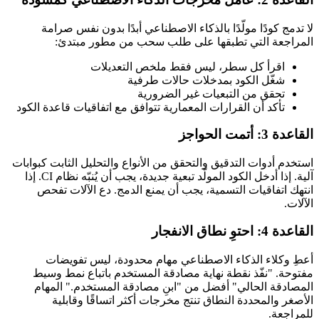
لا تدمج كودًا مولّدًا بالذكاء الاصطناعي أبدًا بدون نفس صرامة
المراجعة التي تطبقها على طلب سحب من مطور مبتدئ:
اقرأ كل سطر، ليس فقط ملخص التعديلات
شغّل الكود بمدخلات حالات طرفية
تحقق من التبعيات غير الضرورية
تأكد أن القرارات المعمارية تتوافق مع اتفاقيات قاعدة الكود
القاعدة 3: أتمت الحواجز
استخدم أدوات التدقيق والتحقق من الأنواع والتحليل الثابت كبوابات
آلية. إذا أدخل الكود المولّد تبعية جديدة، يجب أن يُنبّه نظام CI. إذا
انتهك اتفاقيات التسمية، يجب أن يمنع الدمج. دع الآلات تفحص
الآلات.
القاعدة 4: احتوِ نطاق الانفجار
أعطِ وكلاء الذكاء الاصطناعي مهام محدودة، ليس تفويضات
مفتوحة. "نفّذ نقطة نهاية مصادقة المستخدم باتباع نمط وسيط
المصادقة الحالي" أفضل من "ابنِ مصادقة المستخدم." المهام
الأصغر والمحددة النطاق تنتج مخرجات أكثر اتساقًا وقابلية
للمراجعة.