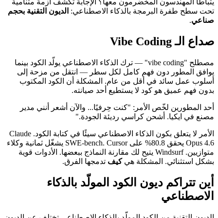
يتباطأ المهندسون المخضرمون معها؟ الإجابة تكشف أزمة متنامية
تحت سطح طفرة البرمجة بالذكاء الاصطناعي:
الديون التقنية بحجم
صناعي
.
صداع الـ Vibe Coding
مصطلح "vibe coding" — ترك الذكاء الاصطناعي يولّد الكود بينما
يوافق المطور دون فهم كامل لكل سطر — انتقل من مزحة إلى
أسلوب عمل سائد في أقل من عام. المشكلة أن الكود المكتوب
بدون فهم عميق هو كود لا يستطيع أحد صيانته.
أحد المطورين لخّص الأمر: "كنت حِرفيًا... والآن أشعر أنني مدير
مصنع في ايكيا. أشحن كراسي رديئة الجودة."
الأمر لا يتعلق بكون الذكاء الاصطناعي سيئًا في كتابة الكود. Claude
Opus 4.6 يحقق 80.8% على SWE-bench. Cursor يشغّل ثمانية وكلاء
متوازيين. Windsurf يتيح لك مقارنة النماذج ببعضها. الأدوات قوية
بشكل استثنائي. المشكلة هي
كيف
تدمجها الفرق.
أين تتراكم ديون الكود المولّد بالذكاء
الاصطناعي
الديون التقنية من الكود المولّد بالذكاء الاصطناعي تختلف عن الديون