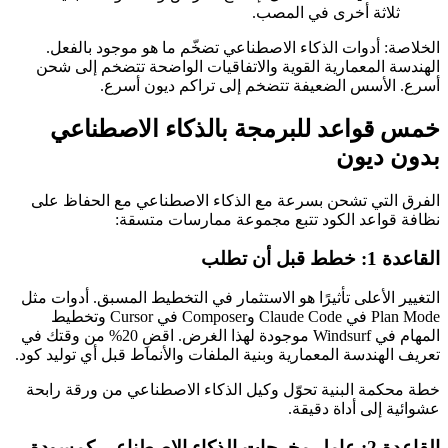
ثلاثة أخرى في المصب.
الخلاصة: أدوات الذكاء الاصطناعي تضخّم ما هو موجود بالفعل.
الهندسة المعمارية القوية والاتفاقيات الواضحة تتضخم إلى شحن
أسرع. الأسس الضعيفة تتضخم إلى تراكم ديون أسرع.
خمس قواعد للبرمجة بالذكاء الاصطناعي
بدون ديون
الفرق التي تشحن بسرعة مع الذكاء الاصطناعي مع الحفاظ على
نظافة قواعد الكود تتبع مجموعة ممارسات متسقة:
القاعدة 1: خطط قبل أن تطلب
التغيير الأعلى تأثيرًا هو الاستثمار في التخطيط المسبق. أدوات مثل
Plan Mode في Claude Code وComposer في Cursor وتخطيط
المهام في Windsurf موجودة لهذا الغرض. اقضِ 20% من وقتك في
تعريف الهندسة المعمارية وبنية الملفات والأنماط قبل أي توليد كود.
خطة محكمة البنية تحوّل وكيل الذكاء الاصطناعي من ورقة رابحة
عشوائية إلى أداة دقيقة.
القاعدة 2: عامل مخرجات الذكاء الاصطناعي كمسودة