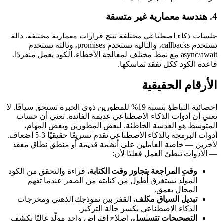
4. هندسة معمارية غير متسقة
جلسات ذكاء اصطناعي مختلفة تنتج قرارات معمارية مختلفة. دالة
تستخدم callbacks، والتالية تستخدم promises، وثالثة تستخدم
async/await مع نمط مختلف لمعالجة الأخطاء. الكود يعمل منفردًا.
قاعدة الكود ككل تفقد تماسكها.
الأرقام الحقيقية
إحصائية التباطؤ بنسبة 19% للمطورين ذوي الخبرة تستحق سياقًا. لا
تعني أن أدوات الذكاء الاصطناعي عديمة الفائدة. تعني أن حساب
المتوسط هو العدسة الخاطئة. لبعض المطورين وبعض المهام،
أدوات البرمجة بالذكاء الاصطناعي تقدم تسريعًا حقيقيًا 3-5 أضعاف.
لآخرين — خاصة العاملين على أنظمة قديمة أو منطق نطاق معقد
— الأدوات تبطئ العمل فعليًا لأن:
وقت المراجعة يتجاوز وقت الكتابة.
قراءة والتحقق من الكود
المولّد يستغرق أطول من كتابته من الصفر عندما تفهم
المجال بعمق.
تبديل السياق مكلف.
القفز بين نموذجك الذهني ومخرجات
الذكاء الاصطناعي يكسر حالة التركيز.
التصحيحات تتسلسل.
إصلاح افتراض واحد مولّد غالبًا يكشف