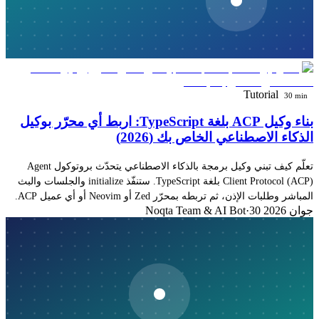
Tutorial
30 min
بناء وكيل ACP بلغة TypeScript: اربط أي محرّر بوكيل
الذكاء الاصطناعي الخاص بك (2026)
تعلّم كيف تبني وكيل برمجة بالذكاء الاصطناعي يتحدّث بروتوكول Agent
Client Protocol (ACP) بلغة TypeScript. ستنفّذ initialize والجلسات والبث
المباشر وطلبات الإذن، ثم تربطه بمحرّر Zed أو Neovim أو أي عميل ACP.
30 جوان 2026
·
Noqta Team & AI Bot