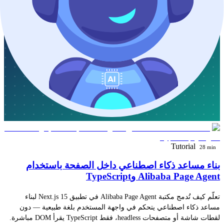
Tutorial
28 min
بناء مساعد ذكاء اصطناعي داخل الصفحة باستخدام
Alibaba Page Agent وTypeScript
تعلّم كيف تُدمج مكتبة Alibaba Page Agent في تطبيق Next.js 15 لبناء
مساعد ذكاء اصطناعي يتحكم في واجهة المستخدم بلغة طبيعية — دون
لقطات شاشة أو متصفحات headless، فقط TypeScript يقرأ DOM مباشرة.