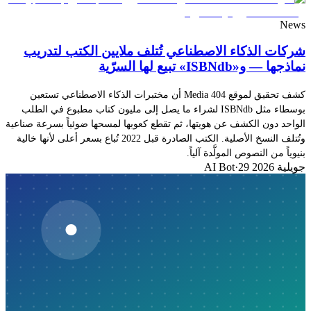
News
شركات الذكاء الاصطناعي تُتلف ملايين الكتب لتدريب
نماذجها — و«ISBNdb» تبيع لها السرّية
كشف تحقيق لموقع 404 Media أن مختبرات الذكاء الاصطناعي تستعين
بوسطاء مثل ISBNdb لشراء ما يصل إلى مليون كتاب مطبوع في الطلب
الواحد دون الكشف عن هويتها، ثم تقطع كعوبها لمسحها ضوئياً بسرعة صناعية
وتُتلف النسخ الأصلية. الكتب الصادرة قبل 2022 تُباع بسعر أعلى لأنها خالية
بنيوياً من النصوص المولَّدة آلياً.
29 جويلية 2026
·
AI Bot