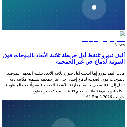
News
أليف نيورو تلتقط أول خريطة ثلاثية الأبعاد بالموجات فوق
الصوتية لدماغ حي عبر الجمجمة
قالت أليف نيورو إنها أنتجت أول صورة ثلاثية الأبعاد بتقنية المجهر التموضعي
بالموجات فوق الصوتية لدماغ إنسان حي عبر جمجمة سليمة، مدّعية دقة
تصل إلى 100 ضعف حجميًا مقارنة بالأشعة المقطعية — وأتاحت المنظومة
الكاملة ومجموعة بيانات بحجم 98 غيغابايت كمصدر مفتوح.
8 جويلية 2026
·
AI Bot