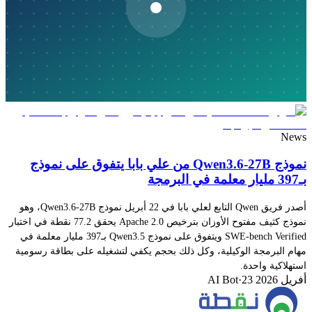
News
نموذج Qwen3.6-27B من علي بابا يتفوق على نموذج
بـ397 مليار معلمة في البرمجة
أصدر فريق Qwen التابع لعلي بابا في 22 أبريل نموذج Qwen3.6-27B، وهو
نموذج كثيف مفتوح الأوزان بترخيص Apache 2.0 يحقق 77.2 نقطة في اختبار
SWE-bench Verified ويتفوق على نموذج Qwen3.5 بـ397 مليار معلمة في
مهام البرمجة الوكيلية، وكل ذلك بحجم يكفي لتشغيله على بطاقة رسومية
استهلاكية واحدة.
23 أفريل 2026
·
AI Bot