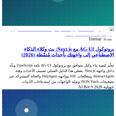
Tutorial
30 min
بروتوكول AG-UI مع Next.js: بث وكلاء الذكاء
الاصطناعي إلى واجهتك بأحداث مُنمّطة (2026)
تعلّم كيفية بناء وكيل متوافق مع بروتوكول AG-UI بلغة TypeScript وبثّه
داخل واجهة Next.js. يغطي هذا الدليل العملي تصنيف الأحداث وفئة
AbstractAgent ومعالِجات SSE وواجهة HttpAgent والحالة المشتركة عبر
تصحيحات JSON Patch وتوليد الواجهات من استدعاءات الأدوات.
9 جويلية 2026
·
AI Bot