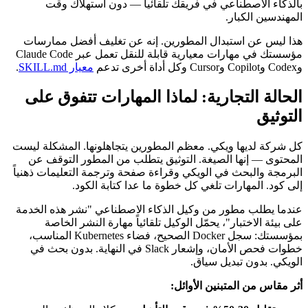
بالذكاء الاصطناعي في فريقك تلقائياً — دون استهلاك وقت
المهندسين الكبار.
هذا ليس عن استبدال المطورين. إنه عن تغليف أفضل ممارسات
مؤسستك في مهارات معيارية قابلة للنقل تعمل عبر Claude Code
وCodex وCopilot وCursor وكل أداة أخرى تدعم
معيار SKILL.md
.
الحالة التجارية: لماذا المهارات تتفوق على
التوثيق
كل شركة لديها ويكي. معظم المطورين يتجاهلونها. المشكلة ليست
المحتوى — إنها الصيغة. التوثيق يتطلب من المطور التوقف عن
البرمجة والبحث في الويكي وقراءة صفحة وترجمة التعليمات ذهنياً
إلى كود. المهارات تلغي كل خطوة ما عدا كتابة الكود.
عندما يطلب مطور من وكيل الذكاء الاصطناعي "نشر هذه الخدمة
على بيئة الاختبار"، يحمّل الوكيل تلقائياً مهارة النشر الخاصة
بمؤسستك: سجل Docker الصحيح، فضاء Kubernetes المناسب،
خطوات فحص الأمان، وإشعار Slack في النهاية. بدون بحث في
الويكي. بدون تبديل سياق.
أثر مقاس من المتبنين الأوائل: