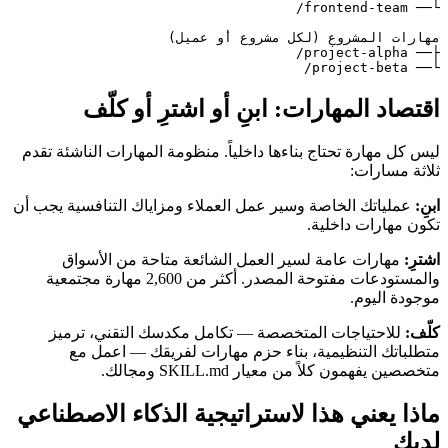
└── project-beta/

اقتصاد المهارات: ابنِ أو اشترِ أو كلّف
ليس كل مهارة تحتاج بناءها داخلياً. منظومة المهارات الناشئة تقدم
ثلاثة مسارات:
ابنِ:
عملياتك الخاصة وسير عمل العملاء ومزاياك التنافسية يجب أن
تكون مهارات داخلية.
اشترِ:
مهارات عامة لسير العمل الشائعة متاحة من الأسواق
والمستودعات مفتوحة المصدر. أكثر من 2,600 مهارة مجتمعية
موجودة اليوم.
كلّف:
للاحتياجات المتخصصة — تكامل مكدسك التقني، ترميز
متطلباتك التنظيمية، بناء حزم مهارات لفريقك — اعمل مع
متخصصين يفهمون كلاً من معيار SKILL.md ومجالك.
ماذا يعني هذا لاستراتيجية الذكاء الاصطناعي
لديك