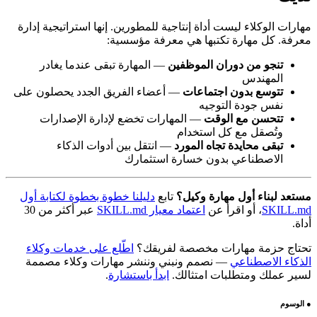
مهارات الوكلاء ليست أداة إنتاجية للمطورين. إنها استراتيجية إدارة
معرفة. كل مهارة تكتبها هي معرفة مؤسسية:
تنجو من دوران الموظفين
— المهارة تبقى عندما يغادر
المهندس
تتوسع بدون اجتماعات
— أعضاء الفريق الجدد يحصلون على
نفس جودة التوجيه
تتحسن مع الوقت
— المهارات تخضع لإدارة الإصدارات
وتُصقل مع كل استخدام
تبقى محايدة تجاه المورد
— انتقل بين أدوات الذكاء
الاصطناعي بدون خسارة استثمارك
مستعد لبناء أول مهارة وكيل؟
تابع
دليلنا خطوة بخطوة لكتابة أول
SKILL.md
، أو اقرأ عن
اعتماد معيار SKILL.md
عبر أكثر من 30
أداة.
تحتاج حزمة مهارات مخصصة لفريقك؟
اطّلع على خدمات وكلاء
الذكاء الاصطناعي
— نصمم ونبني وننشر مهارات وكلاء مصممة
لسير عملك ومتطلبات امتثالك.
ابدأ باستشارة
.
●
الوسوم