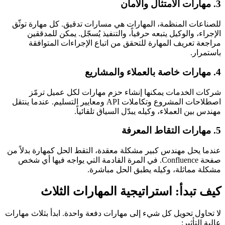
3. مهارات الامتثال والأمان
للصناعات المنظمة، المهارات هي مسارات تدقيق. كل مهارة توثّق
الإجراء، والوكيل يتبعه حرفياً، والتنفيذ يُسجّل. يمكن للمدققين
مراجعة تعريف المهارة للتحقق من اتباع الإجراءات المتوافقة
باستمرار.
4. مهارات خاصة بالعملاء والمشاريع
شركات الخدمات يمكنها إنشاء حزم مهارات لكل عميل ترمّز
اصطلاحات المشروع وتكاملات API ومعايير التسليم. عندما ينتقل
مهندس بين العملاء، وكيله يبدّل السياق تلقائياً.
5. مهارات التقاط المعرفة
عندما يحل مهندس كبير مشكلة معقدة، التقط الحل كمهارة بدلاً من
صفحة Confluence. في المرة القادمة التي يواجه فيها أي شخص
مشكلة مماثلة، وكيله يطبق الحل مباشرة.
كيف تبدأ: استراتيجية المهارات الثلاث
لا تحاول تحويل كل شيء إلى مهارات دفعة واحدة. ابدأ بثلاث مهارات
عالية التأثير: