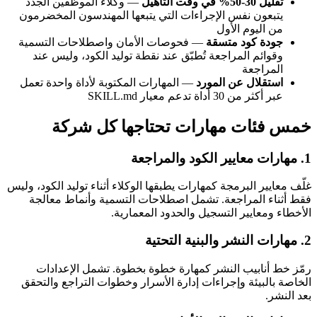
تقليل 30-50% في وقت التأهيل
— وكلاء الموظفين الجدد
يتبعون نفس الإجراءات التي يتبعها المهندسون المخضرمون
من اليوم الأول
جودة كود متسقة
— فحوصات الأمان واصطلاحات التسمية
وقوائم المراجعة تُطبّق عند نقطة توليد الكود، وليس عند
المراجعة
استقلال عن المورد
— المهارات المكتوبة لأداة واحدة تعمل
عبر أكثر من 30 أداة تدعم معيار SKILL.md
خمس فئات مهارات تحتاجها كل شركة
1. مهارات معايير الكود والمراجعة
غلّف معايير البرمجة كمهارات يطبقها الوكلاء أثناء توليد الكود، وليس
فقط أثناء المراجعة. تشمل اصطلاحات التسمية وأنماط معالجة
الأخطاء ومعايير التسجيل والحدود المعمارية.
2. مهارات النشر والبنية التحتية
رمّز خط أنابيب النشر كمهارة خطوة بخطوة. تشمل الإعدادات
الخاصة بالبيئة وإجراءات إدارة الأسرار وخطوات التراجع والتحقق
بعد النشر.