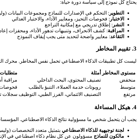
يحتاج كل نموذج إلى سياسة دورة حياة:
التطوير
: التحكم في الإصدارات للنماذج ومجموعات البيانات (و
الاختبار
: فحوصات التحيز، ومعايير الأداء، والاختبار العدائي
النشر
: إطلاق تدريجي مع إمكانية التراجع
المراقبة
: كشف الانحراف، وتنبيهات تدهور الأداء، ومحفزات إعاد
التقاعد
: معايير واضحة لتحديد متى يجب إيقاف النموذج
3. تقييم المخاطر
ليست كل تطبيقات الذكاء الاصطناعي تحمل نفس المخاطر. محرك الت
مستوى المخاطر
أمثلة
متطلبات 
منخفض
تصنيف المحتوى، البحث الداخلي
مراقبة أ
متوسط
روبوتات خدمة العملاء، التنبؤ بالطلب
فحوصات د
مرتفع
التصنيف الائتماني، الفرز الطبي، التوظيف
سجلات تد
4. هيكل المساءلة
يجب أن يتحمل شخص ما مسؤولية نتائج الذكاء الاصطناعي. المؤسسات
لجنة توجيهية للذكاء الاصطناعي
بتمثيل متعدد التخصصات (وليس 
مالكون للنماذج
مسؤولون عن كل نظام ذكاء اصطناعي في الإنت