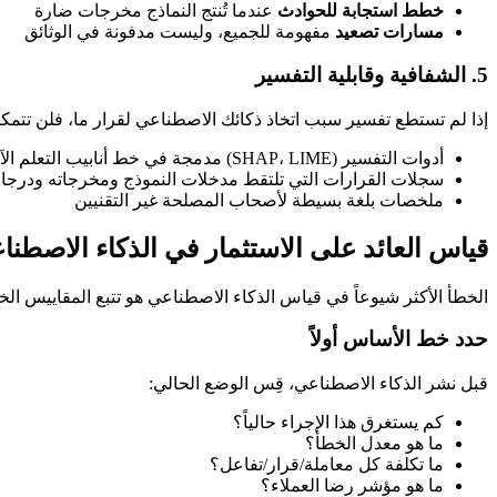
خطط استجابة للحوادث
عندما تُنتج النماذج مخرجات ضارة
مسارات تصعيد
مفهومة للجميع، وليست مدفونة في الوثائق
5. الشفافية وقابلية التفسير
إذا لم تستطع تفسير سبب اتخاذ ذكائك الاصطناعي لقرار ما، فلن تتمكن 
أدوات التفسير (SHAP، LIME) مدمجة في خط أنابيب التعلم الآلي
سجلات القرارات التي تلتقط مدخلات النموذج ومخرجاته ودرجات
ملخصات بلغة بسيطة لأصحاب المصلحة غير التقنيين
قياس العائد على الاستثمار في الذكاء الاصطنا
الخطأ الأكثر شيوعاً في قياس الذكاء الاصطناعي هو تتبع المقاييس الخا
حدد خط الأساس أولاً
قبل نشر الذكاء الاصطناعي، قِس الوضع الحالي:
كم يستغرق هذا الإجراء حالياً؟
ما هو معدل الخطأ؟
ما تكلفة كل معاملة/قرار/تفاعل؟
ما هو مؤشر رضا العملاء؟