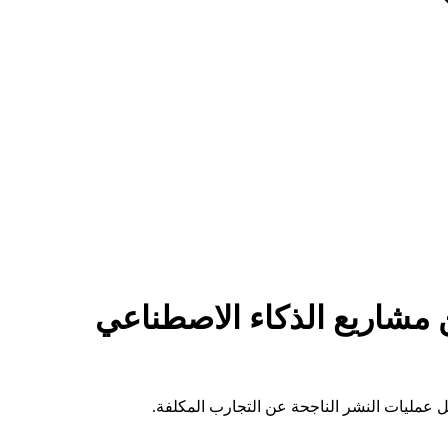
اصطناعي والعائد على الاستثمار: لماذا تفشل 70% من مشاريع الذكاء الاصطناعي
صل عمليات النشر الناجحة عن التجارب المكلفة.