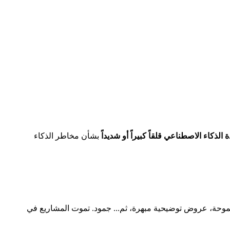
بشأن مخاطر الذكاء
طاً متكرراً: مشاريع تجريبية طموحة، عروض توضيحية مبهرة، ثم... جمود. تموت المشاريع في