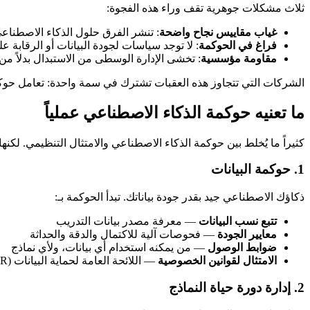
ثلاث مشكلات جوهرية تقف وراء هذه الفجوة:
غياب مقاييس نجاح واضحة
: تنشر الفرق حلول الذكاء الاصطناعي 
فراغ في الحوكمة
: لا توجد سياسات لجودة البيانات أو الرقابة عل
مقاومة مؤسسية
: تخشى الإدارة الوسطى من الاستبدال بدلاً من 
الشركات التي تتجاوز هذه العقبات تشترك في سمة واحدة: تعامل حوكم
ما تعنيه حوكمة الذكاء الاصطناعي عملياً
كثيراً ما يُخلط بين حوكمة الذكاء الاصطناعي والامتثال التنظيمي. لكن
1. حوكمة البيانات
ذكاؤك الاصطناعي جيد بقدر جودة بياناتك. تبدأ الحوكمة بـ:
تتبع نسب البيانات
— معرفة مصدر بيانات التدريب
معايير الجودة
— فحوصات آلية للاكتمال والدقة والحداثة
ضوابط الوصول
— من يمكنه استخدام أي بيانات، ولأي نماذج
الامتثال لقوانين الخصوصية
— اللائحة العامة لحماية البيانات (GDPR)، وقانون حماية البيانات الشخصية التونسي (القانون عدد 63 لسنة 2004)، والمتطلبات القطاعية
2. إدارة دورة حياة النماذج