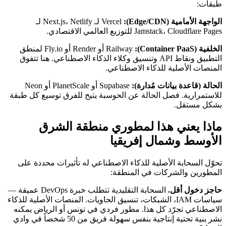
طبقات:
الواجهة الأمامية (Edge/CDN):
Vercel لـ Next.js، Netlify لـ
Jamstack، Cloudflare Pages للتوزيع العالمي الاقتصادي.
الخلفية (Container PaaS):
Railway أو Render أو Fly.io لمنطق
التطبيق ونقاط API وتنسيق وكلاء الذكاء الاصطناعي. هنا تتفوق
المنصات الأصلية للذكاء الاصطناعي.
الحالة (قاعدة بيانات مُدارة):
Supabase أو PlanetScale أو Neon
للاستمرارية. فصل الحالة عن الحوسبة يتيح للفرق توسيع كل طبقة
بشكل مستقل.
ماذا يعني هذا لمطوري منطقة الشرق
الأوسط وشمال إفريقيا
تحوّل السحابة الأصلية للذكاء الاصطناعي له تأثيرات محددة على
المطورين والشركات في المنطقة:
حاجز دخول أقل.
السحابة التقليدية تتطلب خبرة DevOps عميقة —
سياسات IAM، الشبكات، تنسيق الحاويات. المنصات الأصلية للذكاء
الاصطناعي تجرّد كل هذا. مطور فردي في تونس أو الرياض يمكنه
نشر بنية تحتية إنتاجية بنفس سهولة فريق من 50 شخصاً في وادي