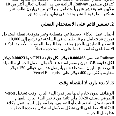
كتدفق مستمر. Railway، الرائدة في هذا المجال، تعالج أكثر من
10
ملايين عملية نشر شهرياً
وتتعامل مع أكثر من
تريليون طلب
عبر
شبكتها الطرفية. النشر يحدث في ثوانٍ، وليس دقائق.
2. تسعير قائم على الاستخدام الفعلي
أحمال عمل الذكاء الاصطناعي متقطعة وغير متوقعة. نقطة استدلال
نموذج قد تتعامل مع 10 طلبات في الساعة، ثم ترتفع إلى 10,000.
التسعير التقليدي بالحجز يعاقب هذا النمط. المنصات الأصلية للذكاء
الاصطناعي تُحاسب فقط على ما تستخدمه فعلاً.
Railway تتقاضى
0.000463 دولار لكل دقيقة vCPU
و
0.000231 دولار
لكل دقيقة GB
بدون رسوم استدعاء. لأحمال العمل الحسابية الثقيلة
التي تعالج مليون استدعاء شهرياً، يصل هذا إلى حوالي 150 دولار —
مقارنة بأكثر من 400 دولار على Vercel Enterprise.
3. لا بدء بارد، لا انقضاء وقت
الوظائف بدون خادم لديها سر قذر: البدء البارد. وقت تشغيل Vercel
الطرفي يضيف 20-50 ملي ثانية من تأخير البدء البارد. للمهام
الخفيفة مثل التضمينات أو التصنيف، هذا مقبول. لسير عمل وكلاء
الذكاء الاصطناعي التي تشغّل سلاسل استدلال متعددة الخطوات،
هذا يقتل التجربة.