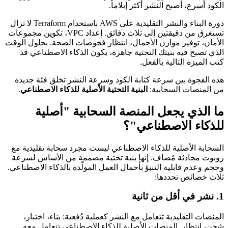
الكود أسرع، أصبح النشر أكثر إيلاماً.
دورة البناء والنشر التقليدية على AWS باستخدام Terraform لا تزال
تستغرق من دقيقتين إلى ثلاث دقائق. إعداد VPC، تكوين مجموعات
الأمان، توفير موازن الأحمال، انتظار فحوصات الصحة. بحلول الوقت
الذي تصبح فيه بنيتك التحتية جاهزة، يكون الذكاء الاصطناعي قد
كتب الميزة التالية بالفعل.
هذه الفجوة بين سرعة كتابة الكود وسرعة النشر تخلق فئة جديدة
من المنصات السحابية:
البنية التحتية الأصلية للذكاء الاصطناعي
.
ما الذي يجعل المنصة السحابية "أصلية
للذكاء الاصطناعي"؟
السحابة الأصلية للذكاء الاصطناعي ليست مجرد سحابة تقليدية مع
روبوت محادثة مُضاف. إنها بنية تحتية مصممة من الأساس لسرعة
وحجم وعدم قابلية التنبؤ بأحمال العمل المولّدة بالذكاء الاصطناعي.
ثلاث خصائص تحددها:
1. نشر في أقل من ثانية
المنصات التقليدية تتعامل مع النشر كعملية دُفعية: بناء، اختبار،
شحن، انتظار. المنصات الأصلية للذكاء الاصطناعي تتعامل معه