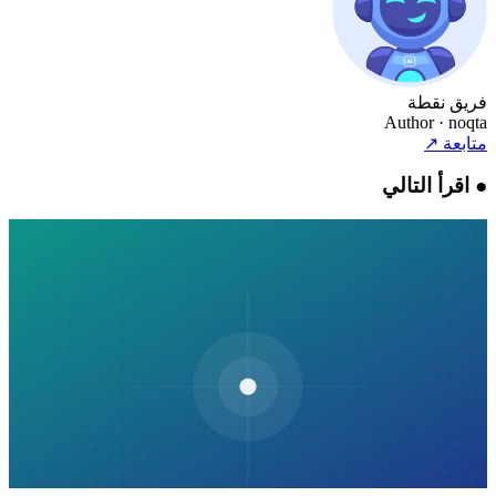
فريق نقطة
Author
· noqta
متابعة
↗
●
اقرأ التالي