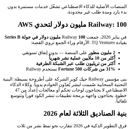
المنصات الأصلية للذكاء الاصطناعي تشغّل خدمات مستمرة بدون
بدء بارد ومدة طلب غير محدودة.
Railway: 100 مليون دولار لتحدي AWS
في يناير 2026، جمعت Railway
100 مليون دولار في جولة Series B
بقيادة TQ Ventures. الأرقام وراء الجمع تروي القصة:
2 مليون مطور
على المنصة — بدون إنفاق تسويقي
أكثر من 10 ملايين عملية نشر شهرياً
أكثر من تريليون طلب عبر الشبكة الطرفية
31% من شركات Fortune 500
تستخدم Railway
بنى مؤسس Railway جيك كوبر الشركة على أطروحة بسيطة: البنية
التحتية السحابية صُممت لبشر يُعدّون الخوادم يدوياً. وكلاء الذكاء
الاصطناعي لا يحتاجون لوحات تحكم أو معالجات إعداد من 47
خطوة. يحتاجون واجهة برمجة تطبيقات تنشر الكود فوراً وتتوسع
تلقائياً.
بنية الصناديق الثلاثة لعام 2026
فرق التطوير الذكية في 2026 تتقارب نحو نمط نشر من ثلاث