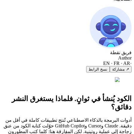
فريق نقطة
Author
EN · FR · AR
·
↗ مشاركة
نسخ الرابط
الكود يُنشأ في ثوانٍ. فلماذا يستغرق النشر
دقائق؟
أدوات البرمجة بالذكاء الاصطناعي تُنتج تطبيقات كاملة في أقل من
دقيقة. Claude وCursor وGitHub Copilot حوّلت كتابة الكود من عنق
زجاجة إلى عملية روتينية. لكن المفارقة هنا: كلما كتب المطورون