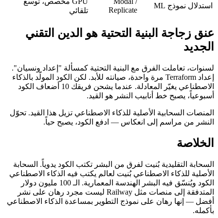
Modal /
GPU مخصص، توسع
استدلال نموذج ML
Replicate
تلقائي
عنق زجاجة البنية التحتية هو الدين التقني
الجديد
لسنوات، تعاملت الفرق مع البنية التحتية كمسألة "إعداد ونسيان".
إعداد Terraform مرة واحدة، صيانته للأبد. لكن الكود المولّد بالذكاء
الاصطناعي يغيّر المعادلة. عندما يشحن فريقك 10 أضعاف الكود
أسبوعياً، يصبح خط أنابيب النشر هو القيد.
المنصات السحابية الأصلية للذكاء الاصطناعي تزيل هذا القيد. تحوّل
النشر من مراسم إلى انعكاس — ادفع الكود، يصبح حياً.
الخلاصة
السحابة التقليدية بُنيت لفرق من البشر تكتب الكود يدوياً. السحابة
الأصلية للذكاء الاصطناعي بُنيت لعالم يكتب فيه الذكاء الاصطناعي
الكود ويُنسّق فيه البشر الهندسة المعمارية. الـ 100 مليون دولار
المتدفقة إلى منصات مثل Railway ليست مجرد رهان على نشر
أفضل — إنها رهان على نموذج التطوير بمساعدة الذكاء الاصطناعي
بأكمله.