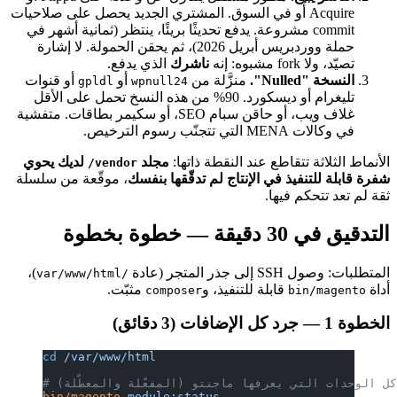
Acquire أو في السوق. المشتري الجديد يحصل على صلاحيات
commit مشروعة. يدفع تحديثًا بريئًا، ينتظر (ثمانية أشهر في
حملة ووردبريس أبريل 2026)، ثم يحقن الحمولة. لا إشارة
تصيّد، ولا fork مشبوه: إنه
ناشرك
الذي يدفع.
النسخة "Nulled".
منزَّلة من
أو
أو قنوات
gpldl
wpnull24
تليغرام أو ديسكورد. 90% من هذه النسخ تحمل على الأقل
غلاف ويب، أو حاقن سبام SEO، أو سكيمر بطاقات. متفشية
في وكالات MENA التي تتجنّب رسوم الترخيص.
الأنماط الثلاثة تتقاطع عند النقطة ذاتها:
مجلد
لديك يحوي
vendor/
شفرة قابلة للتنفيذ في الإنتاج لم تدقّقها بنفسك
، موقّعة من سلسلة
ثقة لم تعد تتحكم فيها.
التدقيق في 30 دقيقة — خطوة بخطوة
المتطلبات: وصول SSH إلى جذر المتجر (عادة
)،
/var/www/html
أداة
قابلة للتنفيذ، و
مثبّت.
composer
bin/magento
الخطوة 1 — جرد كل الإضافات (3 دقائق)
cd
 /var/www/html
كل الوحدات التي يعرفها ماجنتو (المفعّلة والمعطّلة)
bin/magento
 module:status