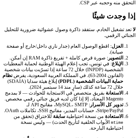
التحقق منه وحجبه عبر CSP.
إذا وجدت شيئًا
لا
تعد تشغيل الخادم. ستفقد ذاكرة وصول عشوائية ضرورية للتحليل
الجنائي الرقمي.
العزل
: اقطع الوصول العام (جدار ناري داخل/خارج أو صفحة
صيانة).
التصوير
: صورة قرص كاملة + تفريغ ذاكرة RAM إن أمكن.
الإبلاغ
: في تونس، تجب إعلام الهيئة الوطنية لحماية المعطيات
الشخصية (INPDP) خلال 72 ساعة إذا تسرّبت بيانات شخصية
(القانون 2004-63). في المملكة العربية السعودية، يفرض
نظام
حماية البيانات الشخصية (PDPL)
إبلاغ هيئة سدايا (SDAIA)
خلال 72 ساعة كذلك (سارٍ منذ 14 سبتمبر 2024).
الاستعانة
بفريق متخصص في الاستجابة للحوادث — لا بمدمج
Magento المعتاد، إلا إذا كان لديه فريق جنائي رقمي مخصص.
تدوير كل الأسرار
: MySQL، SMTP، مفاتيح API لـ
Stripe/PayPal، حسابات المدير، مفاتيح SSH، تكاملات OAuth.
الاستعادة
من نسخة احتياطية
سابقة
للاختراق (تحقق من
الأبواب الخلفية لتأريخ الحدث) — وليس نسخة
mtime
احتياطية البارحة.