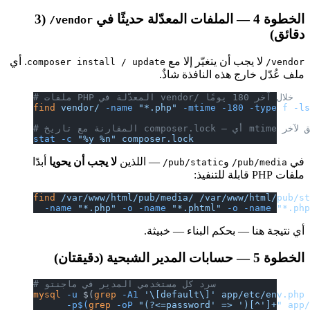
الخطوة 4 — الملفات المعدّلة حديثًا في
(3
vendor/
دقائق)
لا يجب أن يتغيّر إلا مع
. أي
composer install / update
vendor/
ملف عُدّل خارج هذه النافذة شاذٌ.
# ملفات PHP المعدّلة في vendor/ خلال آخر 180 يومًا
find
 vendor/
 -name
 "*.php"
 -mtime
 -180
 -type
 f
 -l
stat
 -c
 "%y %n"
 composer.lock
في
و
— اللذين
لا يجب أن يحويا
أبدًا
pub/static/
pub/media/
ملفات PHP قابلة للتنفيذ:
find
 /var/www/html/pub/media/
 /var/www/html/pub/s
  -name
 "*.php"
 -o
 -name
 "*.phtml"
 -o
 -name
 "*.ph
أي نتيجة هنا — بحكم البناء — خبيثة.
الخطوة 5 — حسابات المدير الشبحية (دقيقتان)
# سرد كل مستخدمي المدير في ماجنتو
mysql
 -u
 $(
grep
 -A1
 '\[default\]'
 app/etc/env.php
      -p$(
grep
 -oP 
"(?<=password' => ')[^']+"
 app