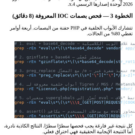
2026 لوحدة إصدارها الرسمي 4.x.
الخطوة 3 — فحص بصمات IOC المعروفة (8 دقائق)
تتشارك الأبواب الخلفية في PHP حفنة من البصمات. أربعة أوامر
تغطي 80% من الحالات.
eval + base64_deco — بصمة غلاف الويب الكلاسيكية
grep
 -rEn
 "eval\s*\(\s*base64_decode"
 vendor/
 app
# 2. gzinflate + base64 — متغيّر مُعمّى
grep
 -rEn
 "gzinflate\s*\(\s*base64_decode|str_rot
grep
 -rEn
 "preg_replace\s*\(\s*['
\"
][^'
\"
]*/[a-z]
grep
 -rE
 "License\.php|registration\.php"
 vendor/
grep
 -rEn
 "eval\s*\(\s*
\\\$
_(GET|POST|REQUEST|COO
دخلات المستخدم — مكافئ eval متجاوز
grep
 -rEn
 "assert\s*\(\s*
\\\$
_(GET|POST|REQUEST)"
كل نتيجة غير فارغة يجب فحصها سطرًا سطرًا. النتائج الكاذبة نادرة،
أما النتيجة الإيجابية الحقيقية فهي اختراق فعلي.