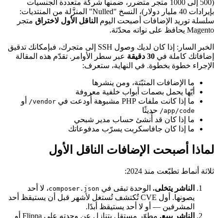
(500 إلى 1000 متجر متضرر، ضمنها شركة متعددة الجنسيات
بإيرادات 40 مليار دولار)، النسخ "Nulled" المنزَّلة من المنتديات:
سلسلة توريد الإضافات أصبحت اليوم
الناقل الأول لاختراق
متجر
Magento يحافظ على نواته محدّثة.
الخبر السار: إذا كان لديك وصول SSH إلى متجرك، فبإمكانك تدقيق
إضافاتك كاملة في
30 دقيقة
عبر سطر الأوامر. تقدّم هذه المقالة
الإجراء خطوة بخطوة. في النهاية، ستعرف:
ما الإضافات المثبّتة، ومن ينشرها
أيّها يحمل بصمات أبواب خلفية معروفة
ما إذا كانت ملفات PHP مشبوهة أُودعت في
أو
vendor/
حديثًا
app/code/
ما إذا كان قد أُنشئ حساب مدير شبحي
ما إذا كان جافاسكربت يسرّب مدفوعاتك
لماذا أصبحت الإضافات الناقل الأول
ثلاثة أنماط تطبّعت منذ 2024:
الناشر يتخلى.
الوحدة تبقى في
، لا أحد
composer.json
يصونها. أول CVE تُكتشف تُستغل لأشهر قبل أن يستيقظ أحد
المشرفين — أو لا أحد يستيقظ أبدًا.
الناشر يبيع.
مطوّر مستقل يتنازل عن وحدته على Flippa أو