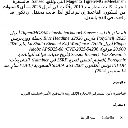
Magento Tigren/MGS/Meetanshi التي وثّقتها Sansec، فالشفرة
الخبيثة كانت تنتظر منذ 2019 وفُعِّلت في أبريل 2025 — أي
6 سنوات
من السكون. القاعدة: إن لم تدقّق أبدًا، فأنت محتمَل أن تكون قد
وقعت في الفخ بالفعل.
المصادر العامة: Sansec (Tigren/MGS/Meetanshi backdoor أبريل
2025، PolyShell مارس 2026)، Blue Headline (حملة ووردبريس
Flippa أبريل 2026)، Wordfence (La Studio Element Kit يناير 2026 —
20,000 موقع)، Adobe APSB25-88 (CVE-2025-54236
SessionReaper)، Wiz Research (تاريخ فديات قواعد البيانات)،
Foregenix (التوثيق التقني لثغرة SSRF في Adminer). التشريعات:
INPDP تونس (القانون 2004-63)، SDAIA السعودية (PDPL سارٍ منذ
14 سبتمبر 2024).
●
الوسوم
#
ماجنتو
#
الأمن السيبراني
#
التجارة الإلكترونية
#
التدقيق الأمني
#
سلسلة التوريد
●
مشاركة
X
LinkedIn
نسخ الرابط