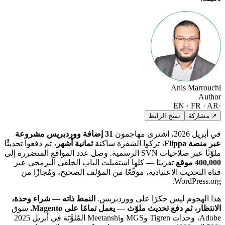
Anis Marrouchi
Author
EN · FR · AR
·
↗ مشاركة
نسخ الرابط
في أبريل 2026، اشترى مهاجمون
31 إضافة ووردبريس مشروعة
عبر منصة Flippa
، تركوا الشفرة ساكنة
ثمانية أشهر
، ثم دفعوا تحديثًا
ملوّثًا عبر صلاحيات SVN الرسمية. وصل عدد المواقع المتضررة إلى
400,000 موقع
تقريبًا — كلها استقبلت الباب الخلفي البرمجي عبر
قناة التحديث الاعتيادية، موقّعًا من المؤلف الصحيح، ومُجازًا من
WordPress.org.
هذا الهجوم ليس حكرًا على ووردبريس.
النمط ذاته — شراء وحدة،
الانتظار، ثم دفع تحديث ملوّث — يعمل تمامًا على Magento.
سوق
Adobe، وحدات Tigren وMGS وMeetanshi المُلوَّثة في أبريل 2025