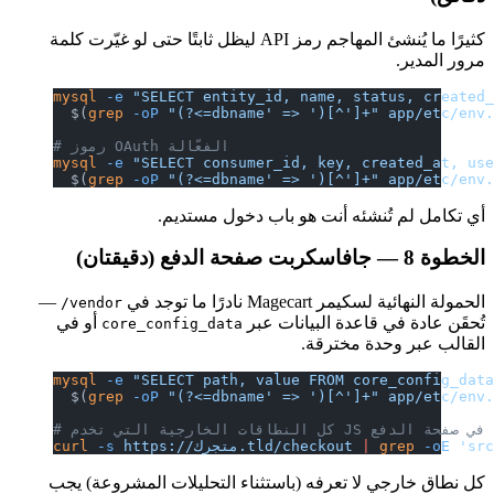
كثيرًا ما يُنشئ المهاجم رمز API ليظل ثابتًا حتى لو غيّرت كلمة
مرور المدير.
mysql
 -e
 "SELECT entity_id, name, status, created
  $(
grep
 -oP
 "(?<=dbname' => ')[^']+"
 app/etc/env
# رموز OAuth الفعّالة
mysql
 -e
 "SELECT consumer_id, key, created_at, us
  $(
grep
 -oP
 "(?<=dbname' => ')[^']+"
 app/etc/env
أي تكامل لم تُنشئه أنت هو باب دخول مستديم.
الخطوة 8 — جافاسكربت صفحة الدفع (دقيقتان)
الحمولة النهائية لسكيمر Magecart نادرًا ما توجد في
—
vendor/
تُحقَن عادة في قاعدة البيانات عبر
أو في
core_config_data
القالب عبر وحدة مخترقة.
mysql
 -e
 "SELECT path, value FROM core_config_dat
  $(
grep
 -oP
 "(?<=dbname' => ')[^']+"
 app/etc/env
# كل النطاقات الخارجية التي تخدم JS في صفحة الدفع
 'sr
 -oE
 grep
 |
 https://متجرك.tld/checkout
 -s
curl
كل نطاق خارجي لا تعرفه (باستثناء التحليلات المشروعة) يجب