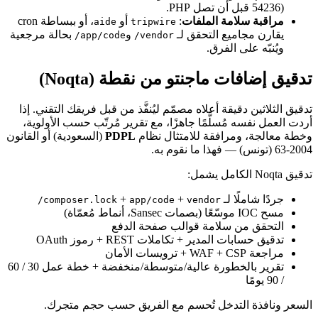
54236) قبل أن تصل PHP.
مراقبة سلامة الملفات
:
أو
، أو ببساطة cron
aide
tripwire
يقارن مجاميع التحقق لـ
و
بحالة مرجعية
app/code/
vendor/
ويُنبّه على الفرق.
تدقيق إضافات ماجنتو من نقطة (Noqta)
تدقيق الثلاثين دقيقة أعلاه مصمّم ليُنفَّذ من قبل فريقك التقني. إذا
أردت العمل نفسه مُسلَّمًا جاهزًا، مع تقرير مُرتّب حسب الأولوية،
وخطة معالجة، ومرافقة للامتثال نظام
PDPL
(السعودية) أو القانون
2004-63 (تونس) — فهذا ما نقوم به.
تدقيق Noqta الكامل يشمل:
جردًا شاملًا لـ
+
+
composer.lock
app/code
vendor/
مسح IOC موسّعًا (بصمات Sansec، أنماط مُعمّاة)
التحقق من سلامة قوالب صفحة الدفع
تدقيق حسابات المدير + تكاملات REST + رموز OAuth
مراجعة WAF + CSP + ترويسات الأمان
تقرير بالخطورة عالية/متوسطة/منخفضة + خطة عمل 30 / 60
/ 90 يومًا
السعر ونافذة التدخل تُحسم مع الفريق حسب حجم متجرك.