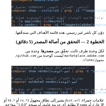
# تفاصيل composer: الناشر، الإصدار، المصدر
composer
 show
 --installed
 |
 grep
 -iE
 "^(magento|a
ls
 -la
 app/code/
 2>
/dev/null
ls
 -la
 vendor/
 |
 grep
 -vE
 "^(magento|adobe|compos
دوّن كل ناشر غير رسمي. هذه قائمة الأهداف التي ستدقّقها.
الخطوة 2 — التحقق من أصالة المصدر (5 دقائق)
لكل وحدة طرف ثالث، تحقّق من
مصدرها
. وحدة من
ليست كوحدة من
github.com/
marketplace.adobe.com
.
مجهول/clone
# المصدر الحقيقي لكل حزمة (رابط المستودع)
 "source
 -E
 grep
 |
 vendor/اسم-الوحدة
 show
composer
# مقارنة الإصدار المثبّت بآخر إصدار رسمي
 vendor/اسم-الوحدة
 outdated
composer
`composer.lock` — أي تعديل يدوي مشبوه
git
 log
 --all
 -p
 composer.lock
 |
 grep
 -E
 "tigren|
علامات حمراء:
يشير إلى نطاق مجهول (
أو
أو
*.tk
*.ru
dist.url
IP عارٍ)، أو
لا يطابق أي حزمة عامة، أو نسخة "1.0.0" مؤرّخة
name