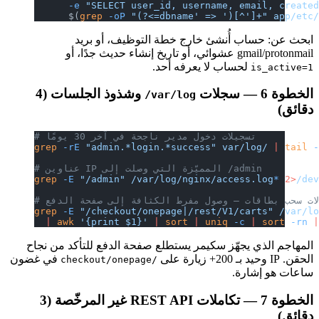
      -e
 "SELECT user_id, username, email, create
      $(
grep
 -oP
 "(?<=dbname' => ')[^']+"
 app/etc
ابحث عن: حساب أُنشئ خارج خطة التوظيف، أو بريد
gmail/protonmail عشوائي، أو تاريخ إنشاء حديث جدًا، أو
لحساب لا يعرفه أحد.
is_active=1
الخطوة 6 — سجلات
وشذوذ الجلسات (4
var/log/
دقائق)
# تسجيلات دخول مدير ناجحة في آخر 30 يومًا
grep
 -rE
 "admin.*login.*success"
 var/log/
 |
 tail
 
# عناوين IP المميّزة التي وصلت إلى /admin
grep
 -E
 "/admin"
 /var/log/nginx/access.log
*
 2>
/de
لات سحب بطاقات — وصول مفرط الكثافة إلى صفحة الدفع
grep
 -E
 "/checkout/onepage|/rest/V1/carts"
 /var/l
  |
 awk
 '{print $1}'
 |
 sort
 |
 uniq
 -c
 |
 sort
 -rn
 
المهاجم الذي يجهّز سكيمر يستطلع صفحة الدفع للتأكد من نجاح
الحقن. IP وحيد بـ 200+ زيارة على
في غضون
/checkout/onepage
ساعات هو إشارة.
الخطوة 7 — تكاملات REST API غير المرخّصة (3
دقائق)