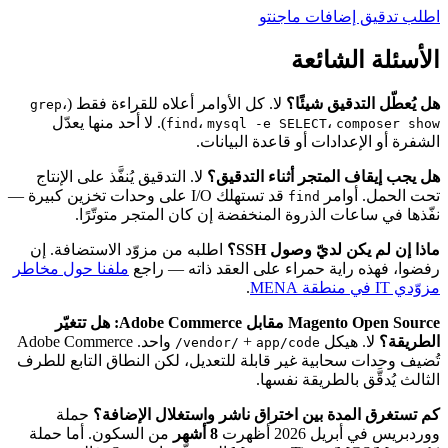
اطلب تدقيق إضافات ماجنتو
الأسئلة الشائعة
هل يُعطّل التدقيق شيئًا؟
لا. كل الأوامر أعلاه للقراءة فقط (
،
grep
،
،
). لا أحد منها يعدّل
find
mysql -e SELECT
composer show
الشفرة أو الإعدادات أو قاعدة البيانات.
هل يجب إيقاف المتجر أثناء التدقيق؟
لا. التدقيق يُنفَّذ على الإنتاج
تحت الحمل. أوامر
قد تستهلك I/O على وحدات تخزين كبيرة —
find
نفّذها في ساعات الذروة المنخفضة إن كان المتجر متوتّرًا.
ماذا إن لم يكن لديّ وصول SSH؟
اطلبه من مزوّد الاستضافة. إن
رفضوا، فهذه راية حمراء على العقد ذاته — راجع
ملفنا حول مخاطر
مزوّدي IT في منطقة MENA
.
Magento Open Source مقابل Adobe Commerce: هل تتغيّر
الطريقة؟
لا. هيكل
+
واحد. Adobe Commerce
vendor/
app/code/
تُضيف وحدات سحابية غير قابلة للتعديل، لكن النطاق التابع للطرف
الثالث يُدقَّق بالطريقة نفسها.
كم تستغرق المدة بين اختراق ناشر واستغلال الإضافة؟
حملة
ووردبريس في أبريل 2026 أظهرت
8 أشهر
من السكون. أما حملة