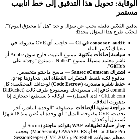
الوقاية: تحويل هذا التدقيق إلى خط أنابيب
مستمر
تدقيق الثلاثين دقيقة يجيب عن سؤال واحد: "هل أنا مخترَق اليوم؟".
لتجنّب طرح هذا السؤال مجددًا:
في CI
— حاجِب. أي CVE معروفة في
composer audit
تبعياتك تُكسر البناء.
سياسة إضافات مكتوبة
: ممنوع التثبيت خارج سوق Adobe أو
ناشر معتمد مسبقًا. ممنوع "Nulled". ممنوع "وجدته على
GitHub".
اشتراك Sansec eComscan
— ماسح ماجنتو متخصص،
مدفوع لكنه يلتقط المتغيّرات المُعمّاة التي يتجاوزها
.
grep
حفظ شفرة مصدرية (Code Escrow)
لوحداتك المخصّصة: كل
commit يُدفع إلى مستودعك ومستودع طرف ثالث (BitBucket
/ GitLab.com لدى العميل) — الوكالة لا تستطيع احتجازك إذا
تدهورت العلاقة.
مراجعة سنوية للإضافات
: مصفوفة "الوحدة، الناشر، آخر
تحديث، CVE مفتوحة، البديل". أي وحدة لم تُصَن منذ 18 شهرًا
تُستبدل أو تُحذف.
جدار حماية تطبيقات WAF بقواعد ماجنتو
(Sucuri أو
Cloudflare Pro+ أو ModSecurity OWASP CRS): يحجب
معظم محاولات PolyShell وSessionReaper (CVE-2025-