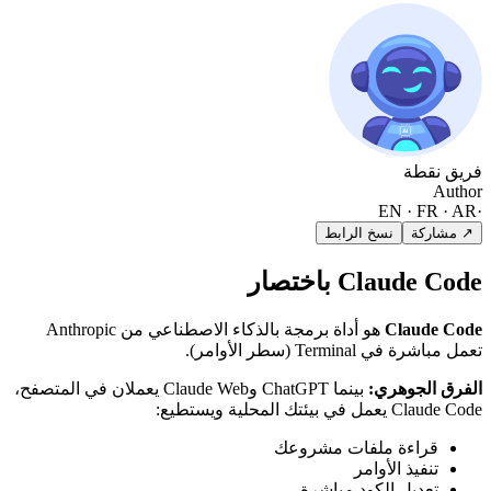
فريق نقطة
Author
EN · FR · AR
·
↗ مشاركة
نسخ الرابط
Claude Code باختصار
Claude Code
هو أداة برمجة بالذكاء الاصطناعي من Anthropic
تعمل مباشرة في Terminal (سطر الأوامر).
الفرق الجوهري:
بينما ChatGPT وClaude Web يعملان في المتصفح،
Claude Code يعمل في بيئتك المحلية ويستطيع:
قراءة ملفات مشروعك
تنفيذ الأوامر
تعديل الكود مباشرة