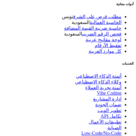
أدوات مجانية
مطلب قرض على الشرف
تونس
الحاسبة العمالية
السعودية
حاسبة ضريبة القيمة المضافة
فحص الرقم الضريبي
السعودية
لوحة مفاتيح عربية
تفقيط الأرقام
كل موارد العربية
الخدمات
أتمتة الذكاء الاصطناعي
وكلاء الذكاء الاصطناعي
أتمتة تجربة العملاء
Vibe Coding
إدارة المشاريع
ضمان الجودة
تطوير الويب
تكامل API
تطبيقات الأعمال
الصيانة
Low-Code/No-Code