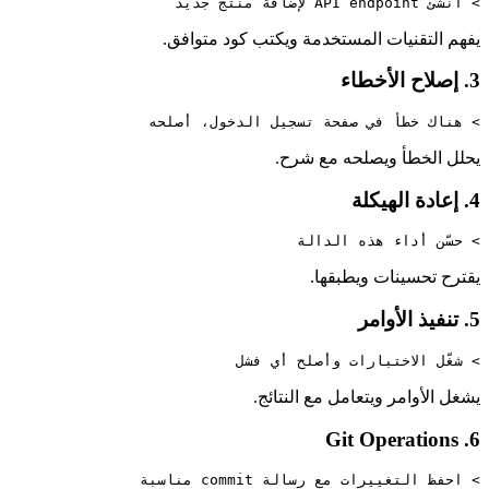
> أنشئ API endpoint لإضافة منتج جديد

يفهم التقنيات المستخدمة ويكتب كود متوافق.
3. إصلاح الأخطاء
> هناك خطأ في صفحة تسجيل الدخول، أصلحه

يحلل الخطأ ويصلحه مع شرح.
4. إعادة الهيكلة
> حسّن أداء هذه الدالة

يقترح تحسينات ويطبقها.
5. تنفيذ الأوامر
> شغّل الاختبارات وأصلح أي فشل

يشغل الأوامر ويتعامل مع النتائج.
6. Git Operations
> احفظ التغييرات مع رسالة commit مناسبة
