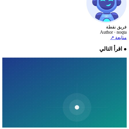
فريق نقطة
Author
· noqta
متابعة
↗
●
اقرأ التالي