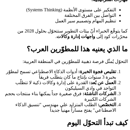
التفكير على مستوى الأنظمة (Systems Thinking)
التواصل بين الفرق المختلفة
تنظيم المهام وتصميم سير العمل
كما يتوقّع الخبراء أنّ بيئات التطوير ستتحوّل بحلول 2028 من
محرّرات كود إلى
واجهات إدارة وكالات
.
ما الذي يعنيه هذا للمطوّرين العرب؟
التحوّل يُمثّل فرصة ذهبية للمطوّرين في المنطقة العربية:
تقليص فجوة الخبرة:
أدوات الذكاء الاصطناعي تسمح لمطوّر
بخبرة 3 سنوات بإنتاج ما كان يتطلّب فريقاً
العمل عن بُعد:
القدرة على إدارة وكالات ذكية لا تتطلّب
التواجد في وادي السيليكون
الشركات الناشئة:
فرق صغيرة جداً يمكنها بناء منتجات بحجم
الشركات الكبيرة
التخصّص:
الطلب المتزايد على مهندسي "تنسيق الذكاء
الاصطناعي" يفتح مساراً مهنياً جديداً
كيف تبدأ التحوّل اليوم