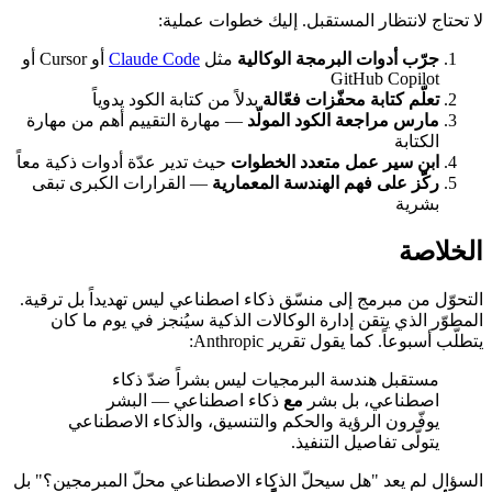
لا تحتاج لانتظار المستقبل. إليك خطوات عملية:
جرّب أدوات البرمجة الوكالية
مثل
Claude Code
أو Cursor أو
GitHub Copilot
تعلّم كتابة محفّزات فعّالة
بدلاً من كتابة الكود يدوياً
مارس مراجعة الكود المولّد
— مهارة التقييم أهم من مهارة
الكتابة
ابنِ سير عمل متعدد الخطوات
حيث تدير عدّة أدوات ذكية معاً
ركّز على فهم الهندسة المعمارية
— القرارات الكبرى تبقى
بشرية
الخلاصة
التحوّل من مبرمج إلى منسّق ذكاء اصطناعي ليس تهديداً بل ترقية.
المطوّر الذي يتقن إدارة الوكالات الذكية سيُنجز في يوم ما كان
يتطلّب أسبوعاً. كما يقول تقرير Anthropic:
مستقبل هندسة البرمجيات ليس بشراً ضدّ ذكاء
اصطناعي، بل بشر
مع
ذكاء اصطناعي — البشر
يوفّرون الرؤية والحكم والتنسيق، والذكاء الاصطناعي
يتولّى تفاصيل التنفيذ.
السؤال لم يعد "هل سيحلّ الذكاء الاصطناعي محلّ المبرمجين؟" بل