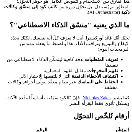
هذا الفارق بين الاستخدام والتفويض الكامل هو جوهر التحوّل:
المطوّر لم يُستبدل، بل تحوّل دوره من
كاتب كود
إلى
منسّق وكالات
ذكية
(AI Orchestrator).
ما الذي يعنيه "منسّق الذكاء الاصطناعي"؟
تخيّل أنّك قائد أوركسترا. أنت لا تعزف كلّ آلة بنفسك، لكنّك تحدّد
الإيقاع والتوزيع وتراقب الأداء. هذا بالضبط ما يفعله مهندس
البرمجيات اليوم:
تعريف المتطلبات
بدقة كافية ليتمكّن الذكاء الاصطناعي من
تنفيذها
تقييم المخرجات
مقابل القيود المعمارية
اكتشاف الأخطاء الدقيقة
التي لا يلتقطها الاختبار الآلي
الحفاظ على التماسك
عبر نظام معقّد تتولّى أجزاءه وكالات
مختلفة
كما يشير
Nicholas Zakas
، فإنّ "الكود سيُكتب أساساً لتنفّذه الآلات،
وبشكل ثانوي فقط ليقرأه البشر".
أرقام تُلخّص التحوّل
المؤشّر
الرقم