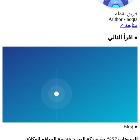
فريق نقطة
Author
· noqta
متابعة
↗
●
اقرأ التالي
Blog
●
الروبوتات 57% من حركة الويب: هندسة المواقع للوكلاء