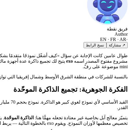
فريق نقطة
Author
EN · FR · AR
·
↗ مشاركة
نسخ الرابط
مشروع مفتوح المصدر اسمه
exo
mini موضوعة على رفّ.
بالنسبة للشركات في منطقة الشرق الأوسط وشمال إفريقيا التي توازن ب
الفكرة الجوهرية: تجميع الذاكرة الموحّدة
القدر.
يتميّز معالج آبل بخاصية غير معتادة تجعله مهمًّا هنا:
الذاكرة الموحّدة
تخصيص معظمها لأوزان النموذج. ويقوم exo بالخطوة التالية — يربط الذاكرة الموحّدة لعدة أجهزة ماك معًا ليحمل المجمّع