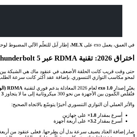
في العمق، يعمل exo على
MLX
، إطار آبل للتعلّم الآلي المضبوط لوحدة Metal الرسومية والذاكرة الموحّدة، وهو ما يجعل معالج آبل منافسًا في الاستدل
اختراق 2026: تقنية RDMA عبر Thunderbolt 5
لمحو مكاسب التوازي التنسوري. بإضافة عقد أكثر كانت سرعة الطلب
يغيّر إصدار
exo 1.0
لعام 2026 المعادلة بدعم فوري لتقنية
RDMA (الوصول المباشر إلى الذاكرة البعيدة) عبر Thunderbolt 5
فتُقلّص الكُمون بين الأجهزة من نحو 300 ميكروثانية إلى ما لا يتجاوز
3 إلى 9 ميكروثانية
والأثر العملي أن التوازي التنسوري أخيرًا يتوسّع بالاتجاه الصحيح:
أسرع بمقدار
1.8×
على جهازين
أسرع بمقدار
3.2×
على أربعة أجهزة
صار إضافة العتاد يضيف سرعة بدل أن يطرحها. فعلى عنقود من أربعة أجهزة Mac Studio عالية الأداء، يتوسّع Qwen3 بحجم 235 مليار