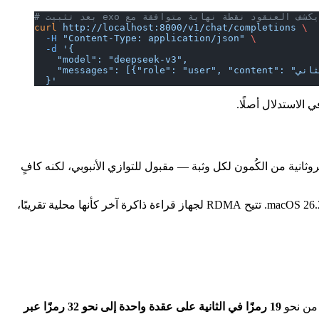
curl
 http://localhost:8000/v1/chat/completions
 \
  -H
 "Content-Type: application/json"
 \
  -d
 '{
    "model": "deepseek-v3",
  }'
 كانت الحلقة الأضعف في عنقود ماك هي الشبكة بين الأجهزة. أضاف بروتوكول TCP القياسي عبر Thunderbolt نحو 300 ميكروثانية من الكُمون لكل وثبة — مقبول للتوازي الأنبوبي، لكنه كافٍ
، المتاحة على macOS 26.2. تتيح RDMA لجهاز قراءة ذاكرة آخر كأنها محلية تقريبًا،
19 رمزًا في الثانية على عقدة واحدة إلى نحو 32 رمزًا عبر