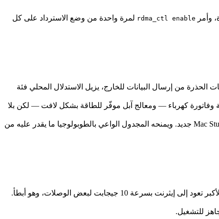
لمرة واحدة من وضع الاسترداد على كل
rdma_ctl enable
سات الحذرة من إرسال البيانات للخارج، يزيل الاستدلال المحلي فئة
ة وفاتورة كهرباء — ومعالج آبل موفّر للطاقة بشكل لافت — لكن بلا
لا يتطلّب exo مجموعة متطابقة. جهاز Mac mini قديم متقاعد عن مكتب يصير عقدة استدلال إلى جانب جهاز Mac Studio جديد. ويمنحه المجدول الواعي بالطوبولوجيا ما يقدر عليه من