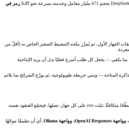
5.37 رمز في
الجهاز الأول، ثم يُمرَّر متّجه التنشيط الصغير الخاص به (أقلّ من
ة بما يكفي — يجعل كل طلب أسرع فعليًا بدل أن يزيد الإنتاجية
ق والذاكرة المتاحة — وتبني خريطة طوبولوجية. ثم يوزّع الشرائح بما يلائم
لا تعيّن عقدة رئيسية ولا تحرّر عناوين IP. تكتشف أجهزة exo بعضها بعضًا ندًّا لندّ (انتقل المشروع إلى بروتوكول Zenoh لهذا)، مكوّنةً عنقودًا مسطّحًا متكافئًا. تثبّت exo على كل جهاز، تصلها، فيجمّع العنقود نفسه
. أي أن تطبيقًا موجّهًا