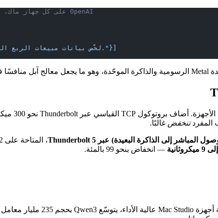
# بعد تثبيت exo على كل جهاز ماك، يكشف العنقود نقطة نهاية متوافقة مع OpenAI
    "messages": [{"role": "user", "content": "لخّص بيانات مبيعات الربع الثاني."}]
ال أصلًا.
حتى وقت قريب
 المفرد
تنخفض
غالبًا.
— انخفاض بنحو 99 بالمئة.
 معامل من نحو