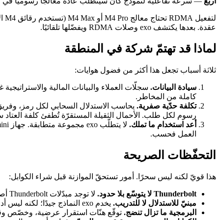
أربع
— سرعة تفاعلية لنموذج كان سيتطلّب عادةً معالجًا رسوميًا في م
لتفعيل RDMA تحتاج معالج M4 Pro أو M4 Max (تستخدم رقائق M4 الأساسية Thunderbolt 4 بلا RDMA)، وكوابل Thunderbolt 5 عالية الجودة، وأمر
عقدة. بعدها يكتشف exo وصلات RDMA ويفضّلها تلقائيًا.
لماذا قد تهتمّ شركة في المنطقة
ثلاثة أسباب تجعل هذا أكثر من فضول هوايات:
سيادة البيانات.
سجلّات العملاء والبيانات المالية والاستراتيجية 
كاملة من المخاطر.
تكلفة حدّية صفرية.
يحاسب الاستدلال السحابي لكل رمز، وفريق نش
رسوم لكل طلب. الأحمال الثقيلة المستقرّة تُطفئ كلفة العتاد سر
أعد استخدام ما تملك.
العمل فحسب.
التحفّظات الصريحة
هذا قويّ لكنه ليس سحرًا. أمور تستحقّ الموازنة قبل شراء الكوابل:
Thunderbolt لا يتوسّع بلا حدود.
لا توجد مبدّلات Thunderbolt أصيلة، فالشبكة الكاملة بـ RDMA عملية حتى نحو 4 إلى 8 عقد. العناقيد الأكبر تعود إلى إيثرنت بسرعة 10 جيجابت لبعض الوصلات، وهو أبطأ.
مبنيّ للاستدلال لا للتدريب.
يخدم exo النماذج جيدًا؛ لكنه ليس أداة ضبط النماذج الكبيرة من الصفر.
البرمجية ما تزال تنضج.
توقّع هنّات استقرار عرضية، وخصّص وقتًا لقناة Discord وملفّ GitHub. هذه أدوات في طليعة التقنية، ل