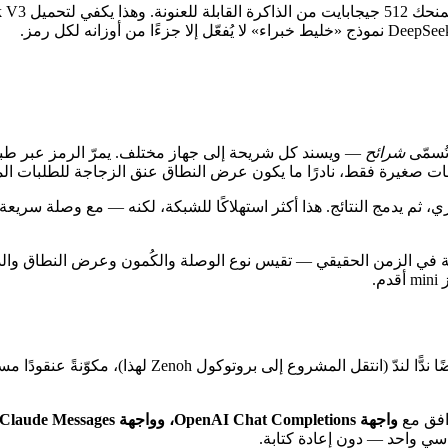
ُسمّى
شرائح
— ويسند كل شريحة إلى جهاز مختلف. يمرّ الرمز عبر طبقات 
زي، ثم يدمج النتائج. هذا أكثر استهلاكًا للشبكة، لكنه — مع وصلة سريع
مسح كل عقدة الشبكة في الزمن الحقيقي — تقيس نوع الوصلة والكُمون وعرض النطا
واجهة OpenAI Chat Completions، وواجهة Claude Messages، وواجهة OpenAI Responses، وواجهة Ollama