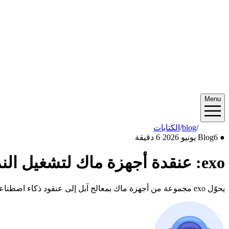
Menu
2026/06
/
blog
/
الكتابات
●
6 يونيو 2026
Blog
·
6 دقيقة
exo: عنقدة أجهزة ماك لتشغيل النماذج المتقدمة محليًا
يحوّل exo مجموعة من أجهزة ماك بمعالج آبل إلى عنقود ذكاء اصطناعي خاص — شغّل نماذج بحجم 671 مليار معامل محليًا بدون تكلفة لكل رمز. إليك كيف يعمل في 2026.