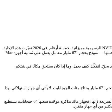
طوال عامين كانت الإجابة عن سؤال «كيف أشغّل نموذجًا متقدمًا بشكل خاص» سطرًا واحدًا: لا تستطيع، ليس دون مجموعة من معالجات NVIDIA الرسومية وميزانية بخمسة أرقام. في 2026 تغيّرت هذه الإجابة.
يتيح لك تجميع ذاكرة عدة أجهزة ماك بمعالج آبل في عنقود واحد، وتشغيل نماذج لا يستطيع أي جهاز منفرد حملها — نموذج بحجم 671 مليار معامل يعمل على ثمانية أجهزة Mac
حقّ. لنفكّك كيف يعمل وما إذا كان يستحق مكانًا في بنيتكم.
القيد الأساسي لأي نموذج لغوي كبير هو الذاكرة. نموذج بحجم 70 مليار معامل بدقة 8 بت يحتاج نحو 70 جيجابايت فقط لحمل أوزانه؛ ونموذج بحجم 671 مليار يحتاج مئات الجيجابايت. لا يأتي أي جهاز استهلاكي بهذا
. يتشارك المعالج المركزي ووحدة الرسوميات والمحرك العصبي الذاكرة السريعة ذاتها، فجهاز ماك بذاكرة موحّدة سعتها 64 جيجابايت يستطيع
بكثير من أي جهاز منفرد.