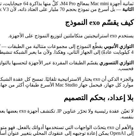
ثمانية أجهزة Mac mini بمعالج M4 Pro، كلٌّ منها بذاكرة 64 جيجابايت، تمنحك 512 جيجابايت من الذاكرة القابلة للعنونة. وهذا يكفي لتحميل DeepSeek V3 بحجم 671 مليار معامل وخدمته بسرعة نحو
الثانية
— بل أسرع من نموذج بحجم 70 مليار على العتاد ذاته، لأن DeepSeek V3 نموذج «خليط خبراء» لا يُفعّل إلا جزءًا من أوزانه لكل رمز.
كيف يقسّم exo النموذج
يستخدم exo استراتيجيتين متكاملتين لتوزيع النموذج على الأجهزة.
التوازي الأنبوبي
يقطّع النموذج إلى مجموعات متتالية من الطبقات — ت
4 كيلوبايت عادةً) إلى الجهاز الثاني، وهكذا. ولأن ما يعبر الشبكة تنشيطات صغيرة فقط، نادرًا ما يكون عرض النطاق عنق الزجاجة للطلبات المفردة.
التوازي التنسوري
يقسّم الطبقات المفردة
عبر
الأجهزة لتحسبها بالتوا
فحسب.
والجزء الذكي أن exo يختار الاستراتيجية تلقائيًا. ت
موارد كل جهاز، فيحمل جهاز Mac Studio الأسرع طبقاتٍ أكثر من جهاز mini أقدم.
بلا إعداد، بحكم التصميم
بنفسه.
والأهم أن exo يتحدّث الواجهات التي تستخدمها أدواتك بالفعل. فهو متوافق مع
إلى OpenAI يمكن إعادة توجيهه إلى عنقودك المحلي بتغيير عنوان أساسي واحد — دون إعادة كتابة.