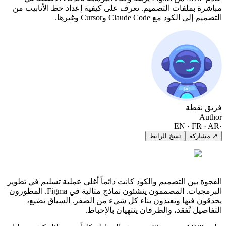
مباشرة بملفات التصميم. تعرف على كيفية إعداد خط الأنابيب من
التصميم إلى الكود مع Claude Code وCursor وغيرها.
فريق نقطة
Author
EN · FR · AR
·
↗ مشاركة
نسخ الرابط
الفجوة بين التصميم والكود كانت دائماً أغلى عملية تسليم في تطوير
البرمجيات. المصممون ينشئون نماذج مثالية في Figma. المطورون
يحدقون فيها ويعيدون بناء كل شيء من الصفر. السياق يضيع،
التفاصيل تُفقد، والطرفان ينتهيان بالإحباط.