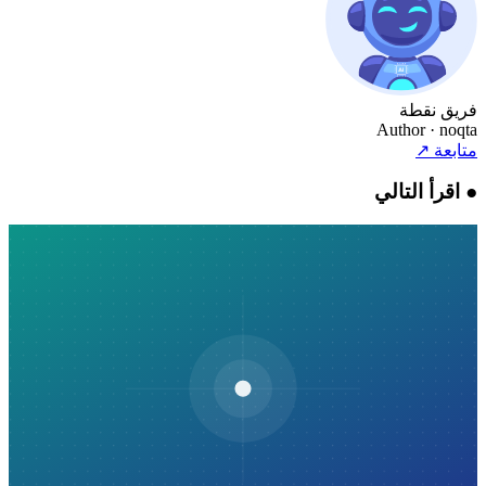
فريق نقطة
Author
· noqta
متابعة
↗
●
اقرأ التالي