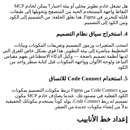
هل تشغل خادم تطوير محلي أو بيئة اختبار؟ يمكن لخادم MCP
التقاط واجهة المستخدم الحية من المتصفح وتحويلها إلى طبقات
قابلة للتحرير في Figma. هذا يغلق الحلقة: من التصميم إلى الكود
ومن الكود إلى التصميم.
4. استخراج سياق نظام التصميم
اسحب المتغيرات ورموز التصميم وتعريفات المكونات وبيانات
التخطيط مباشرة إلى بيئة التطوير. هذا قوي بشكل خاص للفرق التي
لديها أنظمة تصميم ناضجة — وكيل الذكاء الاصطناعي يفهم مقياس
التباعد ولوحة الألوان وواجهة المكونات قبل كتابة سطر واحد من
الكود.
5. استخدام Code Connect للاتساق
ميزة Code Connect من Figma تربط مكونات التصميم بمكونات
الكود الفعلية في مستودعك. عندما يصادف خادم MCP مكون
تصميم له ربط Code Connect، يولد كوداً يستخدم مكوناتك الحقيقية
بدلاً من إنشاء مكونات جديدة من الصفر.
إعداد خط الأنابيب