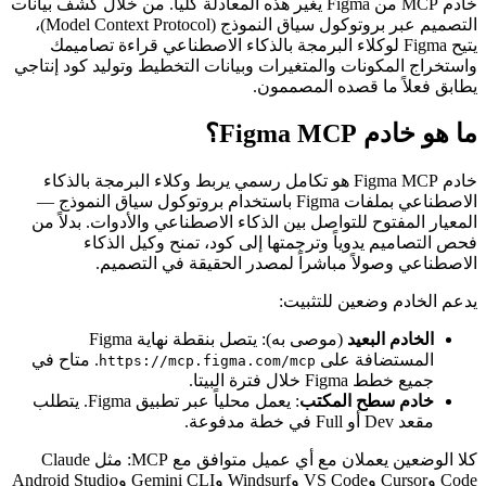
خادم MCP من Figma يغير هذه المعادلة كلياً. من خلال كشف بيانات
التصميم عبر بروتوكول سياق النموذج (Model Context Protocol)،
يتيح Figma لوكلاء البرمجة بالذكاء الاصطناعي قراءة تصاميمك
واستخراج المكونات والمتغيرات وبيانات التخطيط وتوليد كود إنتاجي
يطابق فعلاً ما قصده المصممون.
ما هو خادم Figma MCP؟
خادم Figma MCP هو تكامل رسمي يربط وكلاء البرمجة بالذكاء
الاصطناعي بملفات Figma باستخدام بروتوكول سياق النموذج —
المعيار المفتوح للتواصل بين الذكاء الاصطناعي والأدوات. بدلاً من
فحص التصاميم يدوياً وترجمتها إلى كود، تمنح وكيل الذكاء
الاصطناعي وصولاً مباشراً لمصدر الحقيقة في التصميم.
يدعم الخادم وضعين للتثبيت:
الخادم البعيد
(موصى به): يتصل بنقطة نهاية Figma
المستضافة على
. متاح في
https://mcp.figma.com/mcp
جميع خطط Figma خلال فترة البيتا.
خادم سطح المكتب
: يعمل محلياً عبر تطبيق Figma. يتطلب
مقعد Dev أو Full في خطة مدفوعة.
كلا الوضعين يعملان مع أي عميل متوافق مع MCP: مثل Claude
Code وCursor وVS Code وWindsurf وGemini CLI وAndroid Studio