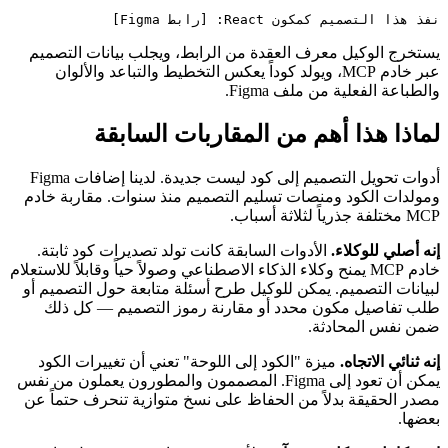
نفذ هذا التصميم كمكون React: [رابط Figma]

يستخرج الوكيل معرف العقدة من الرابط، ويجلب بيانات التصميم
عبر خادم MCP، ويولد كوداً يعكس التخطيط والتباعد والألوان
والطباعة الفعلية من ملف Figma.
لماذا هذا أهم من المقاربات السابقة
أدوات تحويل التصميم إلى كود ليست جديدة. لدينا إضافات Figma
ومولدات الكود ومنصات تسليم التصميم منذ سنوات. مقاربة خادم
MCP مختلفة جذرياً لثلاثة أسباب.
إنه أصلي للوكلاء.
الأدوات السابقة كانت تولد تصديرات كود ثابتة.
خادم MCP يمنح وكلاء الذكاء الاصطناعي وصولاً حياً وقابلاً للاستعلام
لبيانات التصميم. يمكن للوكيل طرح أسئلة متابعة حول التصميم أو
طلب تفاصيل مكون محدد أو مقارنة رموز التصميم — كل ذلك
ضمن نفس المحادثة.
إنه ثنائي الاتجاه.
ميزة "الكود إلى اللوحة" تعني أن تغييرات الكود
يمكن أن تعود إلى Figma. المصممون والمطورون يعملون من نفس
مصدر الحقيقة بدلاً من الحفاظ على نسخ متوازية تنحرف حتماً عن
بعضها.