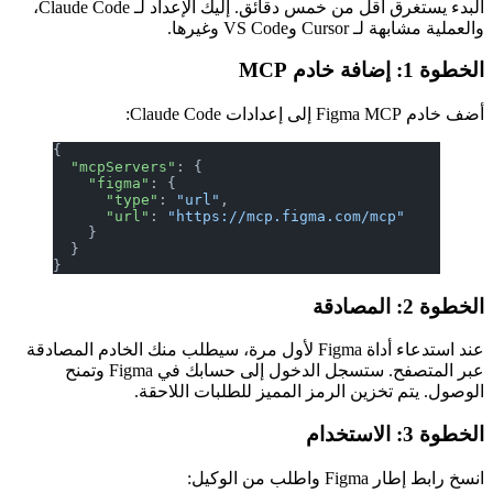
البدء يستغرق أقل من خمس دقائق. إليك الإعداد لـ Claude Code،
والعملية مشابهة لـ Cursor وVS Code وغيرها.
الخطوة 1: إضافة خادم MCP
أضف خادم Figma MCP إلى إعدادات Claude Code:
{
  "mcpServers"
: {
    "figma"
: {
      "type"
: 
"url"
,
      "url"
: 
"https://mcp.figma.com/mcp"
    }
  }
}
الخطوة 2: المصادقة
عند استدعاء أداة Figma لأول مرة، سيطلب منك الخادم المصادقة
عبر المتصفح. ستسجل الدخول إلى حسابك في Figma وتمنح
الوصول. يتم تخزين الرمز المميز للطلبات اللاحقة.
الخطوة 3: الاستخدام
انسخ رابط إطار Figma واطلب من الوكيل: