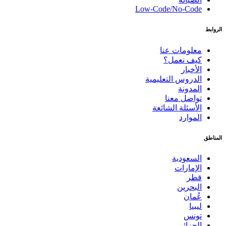
Low-Code/No-Code
الروابط
معلومات عنا
كيف نعمل؟
الأخبار
الدروس التعليمية
المدونة
تواصل معنا
الأسئلة الشائعة
الموارد
المناطق
السعودية
الإمارات
قطر
البحرين
عُمان
ليبيا
تونس
الجزائر