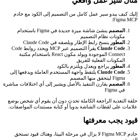
مثال سير عمل واقعي
إليك كيف يبدو سير عمل كامل من التصميم إلى الكود مع خادم
Figma MCP:
المصمم
ينشئ شاشة ميزة جديدة في Figma باستخدام
مكونات نظام التصميم
المطور
ينسخ رابط الإطار ويلصقه في Claude Code
Claude Code
يقرأ التصميم عبر MCP ويحدد روابط Code
Connect الموجودة ويولد مكون React باستخدام مكتبة
المكونات الفعلية للفريق
المطور
يراجع ويعدل ويلتزم بالكود
Claude Code
يلتقط واجهة المستخدم العاملة ويدفعها إلى
Figma ليتحقق منها المصمم
المصمم
يقارن التنفيذ بالأصل ويشير إلى أي اختلافات مباشرة
في Figma
حلقة التغذية الراجعة الكاملة تحدث دون أن يقوم أي شخص بوضع
علامات على لقطات الشاشة يدوياً أو كتابة مستندات المواصفات.
قيود يجب معرفتها
خادم Figma MCP لا يزال في مرحلة البيتا، وهناك قيود تستحق
الفهم: