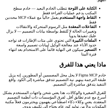
الكتابة على اللوحة
تتطلب الخادم البعيد — خادم سطح
المكتب يدعم عمليات القراءة فقط
التقاط واجهة المستخدم
يعمل حالياً مع عملاء MCP محددين
فقط
التفاعلات المعقدة
مثل الرسوم المتحركة والانتقالات
وتغييرات الحالة لا تُلتقط بواسطة بيانات التصميم — لا يزال
عليك تنفيذها يدوياً
الملفات الكبيرة
التي تحتوي على مئات الإطارات قد تواجه
حدود الأداء عند معالجة الوكيل لبيانات تصميم واسعة
التسعير
سيكون في النهاية قائماً على الاستخدام بعد انتهاء
فترة البيتا
ماذا يعني هذا للفرق
خادم Figma MCP لا يحل محل المصممين أو المطورين. إنه يزيل
طبقة الترجمة بينهم. نية التصميم تتدفق مباشرة إلى الكود. واقع
التنفيذ يتدفق مباشرة إلى التصميم.
للفرق الصغيرة والوكالات، هذا يعني شحن واجهات المستخدم بشكل
أسرع مع عدم تطابق أقل. لفرق المؤسسات ذات أنظمة التصميم
المعقدة، يعني وكلاء ذكاء اصطناعي يفهمون ويحترمون فعلاً مكتبة
المكونات بدلاً من توليد كود عام يحتاج إلى تكييف يدوي.