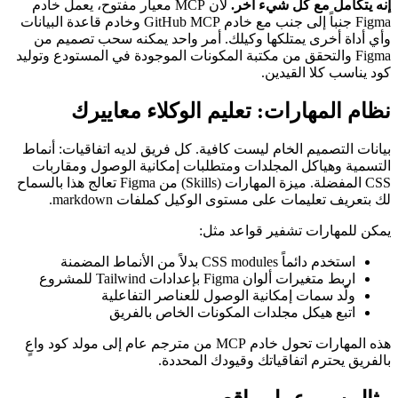
إنه يتكامل مع كل شيء آخر.
لأن MCP معيار مفتوح، يعمل خادم
Figma جنباً إلى جنب مع خادم GitHub MCP وخادم قاعدة البيانات
وأي أداة أخرى يمتلكها وكيلك. أمر واحد يمكنه سحب تصميم من
Figma والتحقق من مكتبة المكونات الموجودة في المستودع وتوليد
كود يناسب كلا القيدين.
نظام المهارات: تعليم الوكلاء معاييرك
بيانات التصميم الخام ليست كافية. كل فريق لديه اتفاقيات: أنماط
التسمية وهياكل المجلدات ومتطلبات إمكانية الوصول ومقاربات
CSS المفضلة. ميزة المهارات (Skills) من Figma تعالج هذا بالسماح
لك بتعريف تعليمات على مستوى الوكيل كملفات markdown.
يمكن للمهارات تشفير قواعد مثل:
استخدم دائماً CSS modules بدلاً من الأنماط المضمنة
اربط متغيرات ألوان Figma بإعدادات Tailwind للمشروع
ولّد سمات إمكانية الوصول للعناصر التفاعلية
اتبع هيكل مجلدات المكونات الخاص بالفريق
هذه المهارات تحول خادم MCP من مترجم عام إلى مولد كود واعٍ
بالفريق يحترم اتفاقياتك وقيودك المحددة.