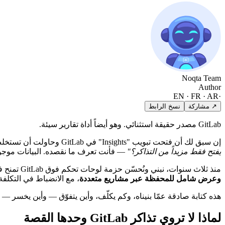
Noqta Team
Author
EN · FR · AR
·
↗ مشاركة
نسخ الرابط
GitLab مصدر حقيقة استثنائي. وهو أيضاً أداة تقارير سيئة.
إن سبق لك أن فتحت تبويب "Insights" في GitLab وحاولت أن تستخلص منه قراراً حقيقياً —
يفتح فقط مزيداً من التذاكر؟"
— فأنت تعرف ما نقصده. البيانات موجودة
منذ ثلاث سنوات، نبني ونُحسّن حزمة لوحات تحكم فوق GitLab تمنح فرق إدارة المشاريع وضمان الجودة والمالية شيئاً يمكن التصرف بناءً عليه:
وعرض شامل للمحفظة عبر مشاريع متعددة
، مع الانضباط في التكلفة
هذه كتابة صادقة عمّا بنيناه، وكم يكلّف، وأين يتفوّق — وأين يخسر — أمام + Atlassian Intelligence
لماذا لا تروي تذاكر GitLab وحدها القصة