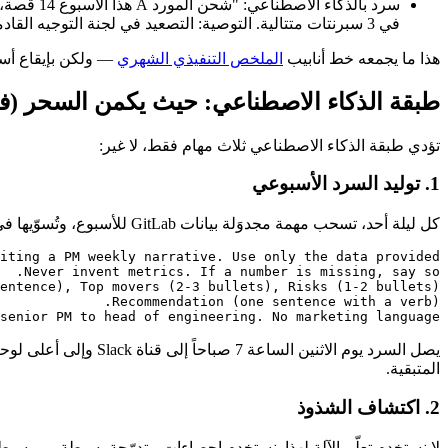
في 3 سبرنتات متتالية. التوصية: التصعيد في لجنة التوجيه القادمة."
هذا ما يجمعه خط أنابيب
الملخص التنفيذي الشهري
— ولكن بإيقاع أس
طبقة الذكاء الاصطناعي: حيث يكمن السحر (فعل
تؤدي طبقة الذكاء الاصطناعي ثلاث مهام فقط، لا غير:
1. توليد السرد الأسبوعي
كل ليلة أحد، تسحب مهمة مجدوَلة بيانات GitLab للأسبوع، وتُسوّيها في موجِّه منظَّم، وتطلب من نموذج لغوي كتابة سرد من 200 كلمة لكل لوحة تحكم. الموجِّه
senior PM to head of engineering. No marketing language.

المتبقية.
2. اكتشاف الشذوذ
لا نستخدم تعلّم الآلة لهذا. نستخدم إحصاءات متدرّجة بسيطة — وسيط 4 أسابيع زائد 1.5× المدى الرباعي كحدّ أعلى. كل ما تخطّى ذلك يُؤشَّر عليه. مهمة الذكاء الاصطن