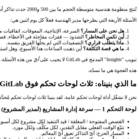
تُنتج منظومة هندسية متوسطة الحجم ما بين 500 و2000 حدث تذاكر أسبوعياً على GitLab: فتح، إغلاق، تغييرات في الوسوم، تتبّع وقت، روابط طلبات الدمج، تعليقات. هذه
الأسئلة الأربعة التي يطرحها مدير الهندسة فعلاً كل يوم اثنين هي:
هل نحن على المسار؟
السرعة، الإنتاجية، المعوقات، اتفاقيات 
أين تكمن المخاطر؟
الشذوذ — قفزات مفاجئة في الأخطاء، قصص
ماذا يتطلّب قراري؟
التصعيدات التي لم يحلّها الفريق بنفسه.
ما هي قصة التكلفة؟
أين ذهبت الساعات هذا الأسبوع، وهل است
تبويب "Insights" المدمج في GitLab لا يجيب على
أيّ
من هذه الأسئلة. ي
هذه الفجوة هي ما نسدّه.
ما الذي بنيناه: ثلاث لوحات تحكم فوق GitLab
نحن لا نشغّل أداة لوحات تحكم عامة. لقد بنينا ثلاث لوحات تحكم مُح
لوحة التحكم 1 — سرعة إدارة المشاريع (لمدير المشروع)
القصص المفتوحة / المغلقة / قيد التنفيذ لكل مشروع لكل أسبوع
تتبّع الوقت الفعلي مقابل التقدير، لكل مكلّف ولكل مورد.
المسار الحرج: أيّ التذاكر تعيق أيّ المعالم.