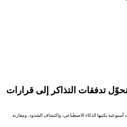
 تحكم PM/QA الخاصة بك: كيف نحوّل تدفقات التذاكر إلى قرارات
سرعة، صحة الجودة، أداء الموردين — مع روايات أسبوعية يكتبها الذكاء الاصطناعي، واكتشاف الشذوذ، ومقارنة