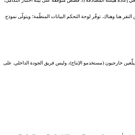
مكتوب بالذكاء الاصطناعي: "شحن المشروع X هذا الأسبوع 18 قصة، بانخفاض من 24 الأسبوع الماضي. الانخفاض مركّز في إعادة هيكلة المصادقة (3 قصص متوقفة على بيئة اختبار التكامل،
 هنا وهناك. توفّر لوحة التحكم البيانات المنظّمة؛ ويتولّى نموذج
في وحدة الدفع ثلاث مرات هذا الأسبوع (من 4 إلى 14). معظم المُبلِّغين خارجيون (مستخدمو الإنتاج)، وليس فريق الجودة الداخلي. على