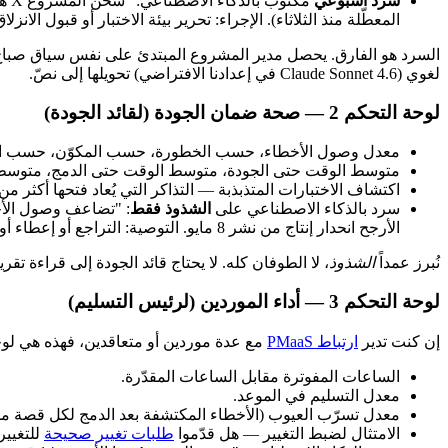
سرد أسبوعي
المعطّلة منذ الثلاثاء). الإجراء: تحرير بيئة الاختبار أو قبول الانزلاق 
السرد هو الفارق. يحصل مدير المشروع المبتدئ على نفس سياق صباح الا
لغوي (Claude Sonnet 4.6 في إعدادنا الافتراضي) تحويلها إلى نصّ.
لوحة التحكم 2 — صحة ضمان الجودة (لقائد الجودة)
معدل وصول الأخطاء، حسب الخطورة، حسب المكوّن، حسب المُب
متوسط الوقت حتى الجودة، متوسط الوقت حتى الدمج، متوسط 
اكتشاف الاختبارات المتذبذبة — التذاكر التي يُعاد فتحها أكثر من
سرد بالذكاء الاصطناعي على
الشذوذ فقط
الأرجح انحدار إنتاج من نشر 8 مايو. التوصية: التراجع أو إعطاء أولوية لإصلاح عاجل."
نُبرز عمداً
الشذوذ
، لا الطوفان كله. لا يحتاج قائد الجودة إلى قراءة تقرير أسبوعي من 12 صفحة؛ يحتاج إ
لوحة التحكم 3 — أداء الموردين (لرئيس التسليم)
إن كنت تدير
ارتباط PMaaS
مع عدة موردين أو متعاقدين، فهذه هي لوحة
الساعات المفوترة مقابل الساعات المقدّرة.
معدل التسليم في الموعد.
معدل تسرّب العيوب (الأخطاء المكتشفة بعد الدمج لكل قصة م
الامتثال لضبط التغيير — هل قدّموا
طلبات تغيير صحيحة
للتغيير