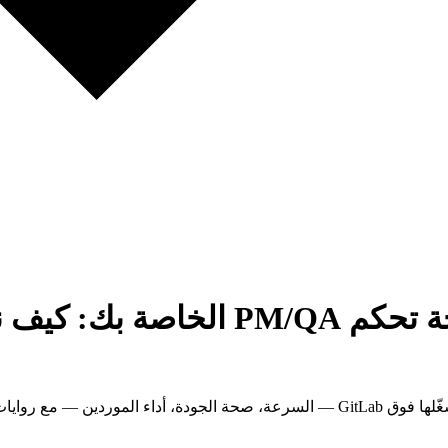
GitLab + الذكاء الاصطناعي = لوحة
تذاكر GitLab وحدها لا تروي القصة. إليك حزمة لوحات التحكم التي نشغّلها فوق GitLab — ال