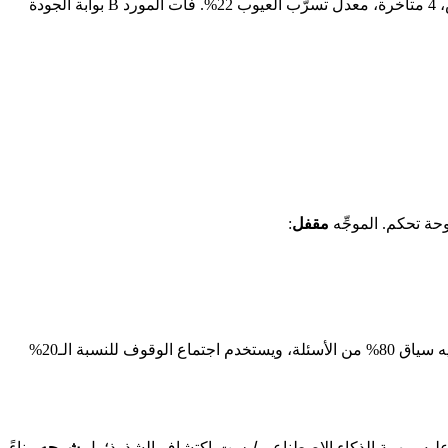
سرد بالذكاء الاصطناعي: "شحن المورد A هذا الأسبوع 14 قصة، 12 منها في الموعد، معدل تسرّب العيوب 7%. شحن المورد B 9 قصص، 4 متأخرة، معدل تسرّب العيوب 22%. فات المورد B بوابة الجودة
مقفل
:
يصل السرد يوم الاثنين الساعة 7 صباحاً إلى قناة Slack وإلى أعلى لوحة التحكم. يقرؤه مدير المشروع قبل اجتماع الوقوف اليومي، فيكون لديه سياق 80% من الأسئلة، ويستخدم اجتماع الوقوف للنسبة الـ20%
ليست
اكتشاف الشذوذ؛ بل
شرحه
. بناءً