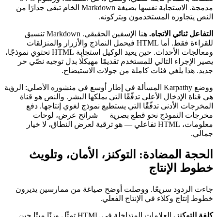
مدمجة. الاستجابة نفسها بصيغة Markdown الخام تبقى جدارًا من
النص يتجاوزه المستخدمون ويتركونه.
التفاعل ثنائي الاتجاه.
هنا الإسفين الحقيقي. Markdown تنسيق
للقراءة فقط. أما HTML فيحمل النماذج والأزرار والمنزلقات
ومعالجات الأحداث. حين يعيد الوكيل استجابة HTML تحتوي نموذجًا،
يصير الإجراء التالي للمستخدم تقديمًا مهيكلًا بدل توجيه نصّي حر
جديد. هذا يلغي فئات كاملة من جولات الاستيضاح.
ووضع Karpathy المسألة في إطار أوسع في منشوره الأصلي: الرؤية
هي قناة الإدخال الأعلى تدفّقًا التي يملكها البشر. والنص هو قناة
المخرجات الأدنى تدفّقًا التي يستطيع نموذج لغوي إنتاجها. دفع
مخرجات النموذج نحو قطع بصرية — شرائح عرض، لوحات
معلومات، HTML تفاعلي — هو ترقية لعرض النطاق، لا خيار
جمالي.
الحجة المضادة: التوكنز، الأمان، وتلويث
خطوط الإنتاج
جاءت الردود سريعًا. ووصلت أوضح صياغة من ممارسين يديرون
خطوط إنتاج وكلاء في الإنتاج الفعلي.
كلفة التوكنز.
العلامات المتداخلة في HTML تمثّل وزنًا ميتًا حين