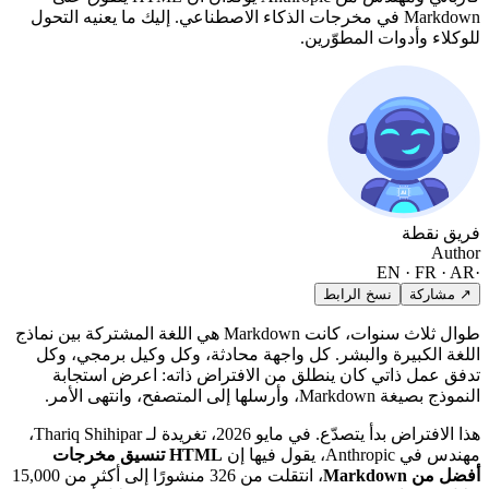
Markdown في مخرجات الذكاء الاصطناعي. إليك ما يعنيه التحول
للوكلاء وأدوات المطوّرين.
فريق نقطة
Author
EN · FR · AR
·
↗ مشاركة
نسخ الرابط
طوال ثلاث سنوات، كانت Markdown هي اللغة المشتركة بين نماذج
اللغة الكبيرة والبشر. كل واجهة محادثة، وكل وكيل برمجي، وكل
تدفق عمل ذاتي كان ينطلق من الافتراض ذاته: اعرض استجابة
النموذج بصيغة Markdown، وأرسلها إلى المتصفح، وانتهى الأمر.
هذا الافتراض بدأ يتصدّع. في مايو 2026، تغريدة لـ Thariq Shihipar،
مهندس في Anthropic، يقول فيها إن
HTML تنسيق مخرجات
أفضل من Markdown
، انتقلت من 326 منشورًا إلى أكثر من 15,000