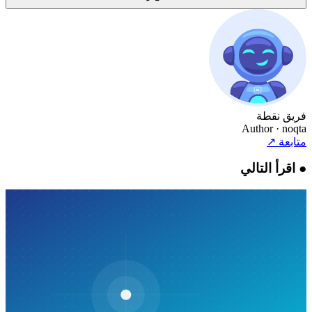
فريق نقطة
Author
· noqta
متابعة
↗
●
اقرأ التالي