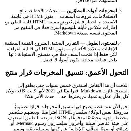
المستهلك نموذجًا آخر.
لمخرجات أدوات المطوّرين
— سجلات الأخطاء، نتائج
الاستعلامات، فروقات الملفات — يفوز HTML في قابلية
الاستخدام. اختبار فاشل يُعرض بصيغة HTML قابلة للطي مع
إطارات مكدّس قابلة للتوسيع أسرع فعلًا في التنقيح من
المحتوى نفسه بصيغة Markdown.
للمحتوى الطويل
— التقارير البحثية، الشروح التقنية المعمّقة،
الإجابات متعدّدة الأقسام — يفوز HTML في قابلية القراءة،
لكن فقط إذا فتحت الملف فعلًا في متصفح. الاستجابة ذاتها
داخل فقاعة محادثة تكون أسوأ، لا أفضل.
التحول الأعمق: تنسيق المخرجات قرار منتج
اللافت أن هذا النقاش استغرق خمس سنوات حتى يطفو إلى
السطح. فازت Markdown افتراضيًا في 2021 لأنها كانت كافية ولأن
كل إطار عمل يدعمها. لم يخترها أحد — حدث الأمر هكذا.
نحن الآن عند نقطة يصبح فيها تنسيق المخرجات قرارًا تصميميًّا
مدروسًا. بعض الوكلاء سيُصدر HTML افتراضيًا. وبعضهم سيُصدر
مخطط واجهة مخصّصًا مدفوعًا بـ JSON يعرضه التطبيق المضيف
على هيئة عناصر أصيلة. وآخرون سيُصدرون رسوم Mermaid، أو
شرائح، أو صوتًا. تتوقّف "الإجابة" عن كونها سلسلة نصّية وتصير