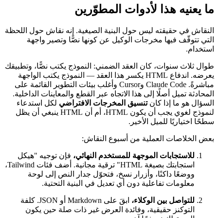
ما يعنيه هذا لأدوات المطوّرين
النقاش في حقيقته ليس حول البنية الصيغية. إنه نقاش حول اللحظة
التي تتوقّف فيها مخرجات الوكيل عن كونها نصًّا وتصير واجهة
استخدام.
طوال ثلاث سنوات، كان العقد الضمني: النموذج يكتب نصًّا، وتطبيقك
يعرضه. اندفاع HTML يكسر هذا العقد — النموذج يكتب الواجهة
مباشرةً. Claude Code وCursor وأغلب بيئات التطوير القائمة على
المحادثة تميل أصلًا إلى هذا الاتجاه عبر القطع والمعاينات الداخلية.
السؤال هو ما إذا كان
تنسيق المخرجات الافتراضي
لكل استدعاء
لنموذج لغوي يجب أن يكون HTML، أم أن HTML ينبغي أن يظل
سطحًا اختياريًا للميل الأخير.
بعض الخلاصات العملية من أسبوع النقاش:
للاستجابات الموجهة للمستخدم النهائي،
فإن توجيه "هيكل
استجابتك بصيغة HTML" ترقية مجانية. أضف فئات Tailwind،
ووضعًا داكنًا، وأزرار نسخ، فتحوّل جدار النص إلى لوحة
معلومات تفاعلية دون أي تعديل في البنية التحتية.
للتواصل بين الوكلاء،
ابقَ على Markdown أو JSON. كلفة
التوكنز حقيقية، وفائدة العرض غير ذات صلة حين يكون