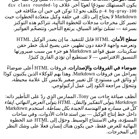
يكون المستهلك نموذجًا لغويًا آخر. غلاف
div class rounded-lg
يكلّف نحو 12 توكن في حين أن مكافئه في
p-4 bg-gray-100
Markdown لا يحتاج إلى ذلك. في حلقة وكيل متعدّدة الخطوات حيث
تصير كل مخرجات مدخلات للخطوة التالية، تتراكم هذه التوكنز
بسرعة — تمتلئ نوافذ السياق، يرتفع التأخير، وتتضخّم الفواتير.
سطح الأمان.
HTML قابل للتنفيذ. ما إن يصدر الوكيل HTML
وتعرضه واجهة لاحقة دون تطهير، حتى يصبح لديك خطر حقن
سكربتات. ضيق قواعد Markdown هو جزء من سبب صيرورتها
التنسيق الافتراضي — لا تستطيع أن تؤذي القارئ كثيرًا.
ضوضاء في الفروقات والإصدارات.
فروقات HTML أعلى ضوضاءً
بمراحل من فروقات Markdown. وهذا يهم للوكلاء الذين يكتبون كودًا
أو وثائق في مستودع: كل تغيير صغير يلامس كل علامة محيطة،
وتتحوّل مراجعة الكود إلى عمل أركيولوجي.
أنظف صياغة جاءت من Tony، الممارس الذي ردّ على التأطير ذاته:
Markdown يتولّى التفكير والنقل. HTML يتولّى العرض النهائي. إبقاء
كلٍّ في مساره هو الهندسة الجيدة بكل بساطة.
استخدم Markdown
داخل خط إنتاج الوكيل — بين استدعاءات الأدوات، وفي ساحات
المسوّدة، وفي الاستنتاج الوسيط. وحوّل إلى HTML عند الخطوة
النهائية للعرض فقط، حين يكون هناك إنسان فعلًا على وشك النظر
إلى المخرجات.