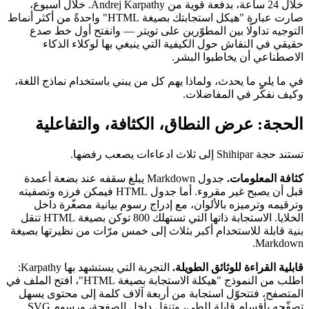
خلال 24 ساعة، بدفعة قوية من Andrej Karpathy. خلال أسبوع،
صارت عبارة "هيكل استجابتك بصيغة HTML" واحدةً من أكثر أنماط
التوجيه تداولًا بين المطوّرين على تويتر — وانفتح أول خط صدع
حقيقي في النقاش حول الكيفية التي ينبغي بها لوكلاء الذكاء
الاصطناعي أن يخاطبوا البشر.
في ما يلي ما يحدث، ولماذا يهم كل من يبني باستخدام نماذج اللغة،
وكيف نفكّر في المفاضلات.
الحجة: عرض النطاق، الكثافة، والتفاعلية
تستند حجة Shihipar إلى ثلاث ادعاءات يصعب رفضها.
كثافة المعلومات.
جدول Markdown يبلغ سقفه عند بضعة أعمدة
قبل أن يصبح غير مقروء. أما جدول HTML فيمكن فرزه وتصفيته
وترقيمه وترميزه بالألوان، مع إدراج رسوم بيانية مصغّرة داخل
الخلايا. الاستجابة ذاتها التي تستهلك 800 توكن بصيغة HTML تنقل
بنية قابلة للاستخدام أكبر بثلاث إلى خمس مرّات من نظيرتها بصيغة
Markdown.
قابلية القراءة للوثائق الطويلة.
التجربة التي يستشهد بها Karpathy:
اطلب من النموذج "هيكلة الاستجابة بصيغة HTML"، افتح الملف في
المتصفح، فتتحوّل استجابة من أربعة آلاف كلمة إلى محتوى يسهل
تصفّحه بأقسام قابلة للطي، وتنقل داخل الصفحة، ورسوم SVG