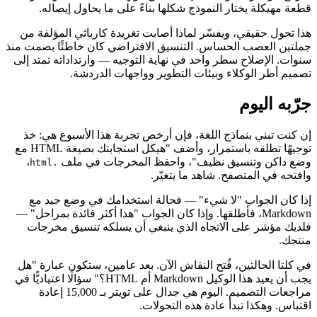
قطعة مهيكلة يختار النموذج شكلها بناءً على ما يحاول إيصاله.
هذا تحول حقيقي، ويفسّر لماذا أصابت تغريدة كارباثي المؤلفة من
جملتين العصب الحساس. التنسيق الافتراضي كان خاطئًا بصمت منذ
سنوات. الإصلاح سطر واحد في نهاية التوجيه — وارتداداته تمتد إلى
تصميم أطر الوكلاء وبيئات التطوير وواجهات الدردشة.
جرّبه اليوم
إن كنت تبني بنماذج اللغة، فإن أرخص تجربة هذا الأسبوع هي: خذ
توجيهًا تطلقه باستمرار، وأضف "هيكل استجابتك بصيغة HTML مع
وضع داكن وتنسيق نظيف"، واحفظ المخرجات في ملف
،
.html
وافتحه في المتصفح. شاهد ما يتغيّر.
إذا كان الجواب "لا شيء" — فحالة استخدامك في وضع جيد مع
Markdown، فأطلقها. وإذا كان الجواب "هذا أكثر فائدة بمراحل" —
فلديك مؤشر على الاتجاه الذي ينبغي أن يسلكه تنسيق مخرجات
منتجك.
في كلتا الحالتين، فُتح النقاش الآن. بعد عامين، ستكون عبارة "هل
يجب أن يعيد هذا الوكيل Markdown أم HTML؟" سؤالًا اعتياديًّا في
مراجعات التصميم. اليوم هي جدال على تويتر بـ 15,000 إعادة
اقتباس. وهكذا تبدأ عادة هذه التحولات.